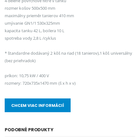
4 delené povrchové filtre v tanku
rozmer košov 500x500 mm
maximálny prieměr tanierov 410 mm
umývanie GN1/1 530x325mm
kapacita tanku 42 L, boilera 10 L
spotreba vody 2,8 L /cyklus
* štandardne dodávaný 2 kôš na riad (18 tanierov),1 kôš universálny
(bez priehradok)
príkon: 10,75 kW / 400 V
rozmery: 720x735x1470 mm (š x h x v)
CHCEM VIAC INFORMÁCIÍ
PODOBNÉ PRODUKTY