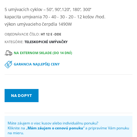
5 umývacích cyklov – 50‘‘, 90‘‘,120‘‘, 180‘‘, 300‘‘
kapacita umývania 70 - 40 - 30 - 20 - 12 košov /hod.
výkon umývacieho čerpdla 1490W
OBJEDNÁVACIE ČÍSLO:
HT 12 E -DDE
KATEGÓRIE:
TELESKOPICKÉ UMÝVAČKY
NA EXTERNOM SKLADE (DO 14 DNÍ)
GARANCIA NAJLEPŠEJ CENY
NA DOPYT
Máte záujem o viac kusov alebo individuálnu ponuku?
Kliknite na „
Mám záujem o cenovú ponuku
“ a pripravíme Vám ponuku
na mieru.