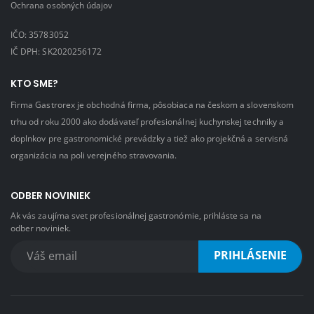
Ochrana osobných údajov
IČO: 35783052
IČ DPH: SK2020256172
KTO SME?
Firma Gastrorex je obchodná firma, pôsobiaca na českom a slovenskom
trhu od roku 2000 ako dodávateľ profesionálnej kuchynskej techniky a
doplnkov pre gastronomické prevádzky a tiež ako projekčná a servisná
organizácia na poli verejného stravovania.
ODBER NOVINIEK
Ak vás zaujíma svet profesionálnej gastronómie, prihláste sa na
odber noviniek.