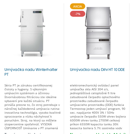
AKCIA
-7%
Umývačka riadu Winterhalter
Umývačka riadu Dihr HT 10 DDE
PT
Séria PT je zárukou certifikovanej
elektromechanický ovládací panel
čistoty a hygieny. S výkonným
umývačka skla AISI 304 s/s,
umývacím systémom a účinnou
jednoplášťová celoplošné fi ltre
štvornásobnou filtráciou ste ideálne
zabudované čerpadlo oplachového
vybavení pre každú situáciu. PT
prostriedku zabudované čerpadlo
prináša presne to, čo stroj potrebuje v
umývacieho prostriedku (DDE) funkcia
náročnej každodenná umývacia rutina:
Termostop jeden umývací program, 90
inovatívna technológia, vysoko kvalitné
sec. napájanie 400V 3N / 50Hz
spracovanie a nízku náchylnosť k
umývacie čerpadlo 550W ohrev bojlera
poruchám. Stroj, na ktorý sa môžete
6000W ohrev tanku 2700W celkový
stopercentne spoľahnúť. VYSOKÁ
príkon 6550W kapacita tanku 30lt
ÚSPORNOSŤ Umývanie v PT znamená
kapacita bojlera 5,7lt spotreba vody
efektívne umývanie. Vďaka nízkej
2,8lt/cyklus veľkosť koša 500x500mm