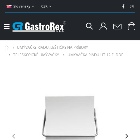
Slovensky
CZK
UMÝVAČKY RIADU, LEŠTIČKY NA PRÍBORY
TELESKOPICKÉ UMÝVAČKY
UMÝVAČKA RIADU HT 12 E -DDE