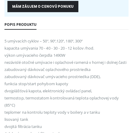
MÁM ZÁUJEM O CENOVÚ PONUKU
POPIS PRODUKTU
5 umývacích cyklov – 50‘‘, 90‘‘,120‘‘, 180‘‘, 300‘‘
kapacita umývania 70 - 40 - 30 - 20 - 12 košov /hod.
výkon umývacieho čerpdla 1490W
nezávislé otočné umývacie i oplachové ramená v hornej i dolnej časti
zabudovaný dávkovač oplachového prostriedka
zabudovaný dávkovač umývacieho prostriedka (DDE),
funkcia stop/start pohybom kapoty
dvojplášťová kapota, elektronický ovládací panel,
termostop, termostatom kontrolovaná teplota oplachovej vody
(85°C)
teplomer na kontrolu teploty vody v boilery a v tanku
lisovaný tank
dvojitá filtrácia tanku