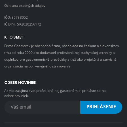
Ochrana osobných údajov
IČO: 35783052
IČ DPH: SK2020256172
KTO SME?
Firma Gastrorex je obchodná firma, pôsobiaca na českom a slovenskom
trhu od roku 2000 ako dodávateľ profesionálnej kuchynskej techniky a
doplnkov pre gastronomické prevádzky a tiež ako projekčná a servisná
organizácia na poli verejného stravovania.
ODBER NOVINIEK
Ak vás zaujíma svet profesionálnej gastronómie, prihláste sa na
odber noviniek.