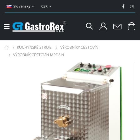
Slovensky
CZK
KUCHYNSKÉ STROJE
VÝROBNÍKY CESTOVÍN
VÝROBNÍK CESTOVÍN MPF 8 N