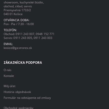
showroom, kuchynské štúdio,
obchod, sklad, servis
Priemyselná 1733/2
040 01 Košice
OTVÁRACIA DOBA:
Pon - Pia / 7:30 - 16:00
TELEFÓN:
Obchod:
0911 243 007
,
0948 152 771
Servis:
0911 243 005
,
0911 243 003
EMAIL:
kosice@gastrorex.sk
ZÁKAZNÍCKA PODPORA
O nás
Kontakt
Môj účet
História objednávok
Formulár na odstúpenie od zmluvy
Obchodné podmienky