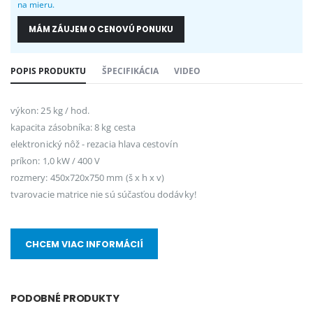
na mieru.
MÁM ZÁUJEM O CENOVÚ PONUKU
POPIS PRODUKTU
ŠPECIFIKÁCIA
VIDEO
výkon: 25 kg / hod.
kapacita zásobníka: 8 kg cesta
elektronický nôž - rezacia hlava cestovín
príkon: 1,0 kW / 400 V
rozmery: 450x720x750 mm (š x h x v)
tvarovacie matrice nie sú súčasťou dodávky!
CHCEM VIAC INFORMÁCIÍ
PODOBNÉ PRODUKTY