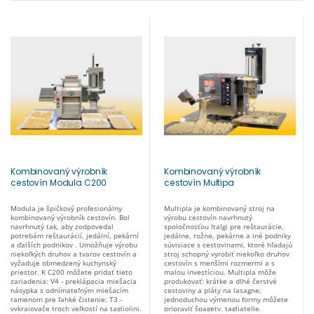
Kombinovaný výrobník
Kombinovaný výrobník
cestovín Modula C200
cestovín Multipa
Modula je špičkový profesionálny
Multipla je kombinovaný stroj na
kombinovaný výrobník cestovín. Bol
výrobu cestovín navrhnutý
navrhnutý tak, aby zodpovedal
spoločnosťou Italgi pre reštaurácie,
potrebám reštaurácií, jedální, pekární
jedálne, rožne, pekárne a iné podniky
a ďalších podnikov . Umožňuje výrobu
súvisiace s cestovinami, ktoré hľadajú
niekoľkých druhov a tvarov cestovín a
stroj schopný vyrobiť niekoľko druhov
vyžaduje obmedzený kuchynský
cestovín s menšími rozmermi a s
priestor. K C200 môžete pridať tieto
malou investíciou. Multipla môže
zariadenia: V4 - preklápacia miešacia
produkovať: krátke a dlhé čerstvé
násypka s odnímateľným miešacím
cestoviny a pláty na lasagne;
ramenom pre ľahké čistenie; T3 -
jednoduchou výmenou formy môžete
vykrajovače troch veľkostí na tagliolini,
pripraviť špagety, tagliatelle,