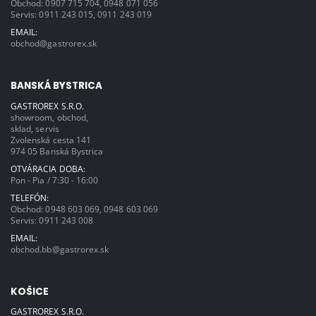
Obchod:
0907 715 704
,
0948 071 056
Servis:
0911 243 015
,
0911 243 019
EMAIL:
obchod@gastrorex.sk
BANSKÁ BYSTRICA
GASTROREX S.R.O.
showroom, obchod,
sklad, servis
Zvolenská cesta 141
974 05 Banská Bystrica
OTVÁRACIA DOBA:
Pon - Pia / 7:30 - 16:00
TELEFÓN:
Obchod:
0948 603 069
,
0948 603 069
Servis:
0911 243 008
EMAIL:
obchod.bb@gastrorex.sk
KOŠICE
GASTROREX S.R.O.