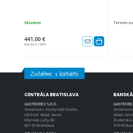
Skladom
Termín na
441,00 €
542,43 € s DPH
Zostaňme v kontakte
CENTRÁLA BRATISLAVA
BANSKÁ
GASTROREX S.R.O.
GASTROREX
showroom, kuchynské štúdio,
showroom,
obchod, sklad, servis
sklad, serv
Mlynské Luhy 80
Zvolenská 
821 05 Bratislava
974 05 Ban