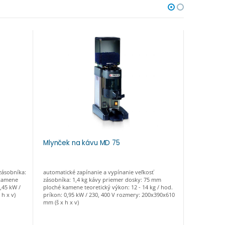
Mlynček na kávu MD 75
Mlynček 
DEMAND
zásobníka:
automatické zapínanie a vypínanie veľkosť
elektronick
 kamene
zásobníka: 1,4 kg kávy priemer dosky: 75 mm
páky elektr
0,45 kW /
ploché kamene teoretický výkon: 12 - 14 kg / hod.
a vypínanie
h x v)
príkon: 0,95 kW / 230, 400 V rozmery: 200x390x610
kameňov 63
mm (š x h x v)
zrnkovej ká
príkon: 42