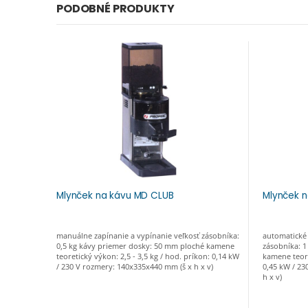
PODOBNÉ PRODUKTY
Mlynček na kávu MD CLUB
Mlynček 
manuálne zapínanie a vypínanie veľkosť zásobníka:
automatické 
0,5 kg kávy priemer dosky: 50 mm ploché kamene
zásobníka: 1
teoretický výkon: 2,5 - 3,5 kg / hod. príkon: 0,14 kW
kamene teore
/ 230 V rozmery: 140x335x440 mm (š x h x v)
0,45 kW / 23
h x v)