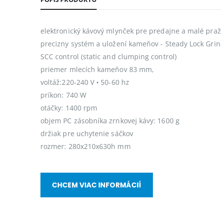
elektronický kávový mlynček pre predajne a malé praž
precizny systém a uložení kameňov - Steady Lock Grin
SCC control (static and clumping control)
priemer mlecích kameňov 83 mm,
voltáž:220-240 V • 50-60 hz
príkon: 740 W
otáčky: 1400 rpm
objem PC zásobníka zrnkovej kávy: 1600 g
držiak pre uchytenie sáčkov
rozmer: 280x210x630h mm
CHCEM VIAC INFORMÁCIÍ