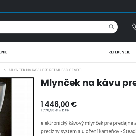
ENIE
REFERENCIE
MLYNČEK NA KÁVU PRE RETAIL E8D CEADO
Mlynček na kávu pre
1 446,00 €
1 778,58 € s DPH
elektronický kávový mlynček pre predajne 
precizny systém a uložení kameňov - Stead