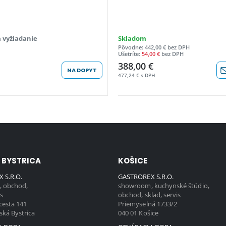
 vyžiadanie
Skladom
Pôvodne: 442,00 € bez DPH
Ušetríte:
54,00 €
bez DPH
388,00 €
NA DOPYT
477,24 € s DPH
 BYSTRICA
KOŠICE
 S.R.O.
GASTROREX S.R.O.
 obchod,
showroom, kuchynské štúdio,
is
obchod, sklad, servis
cesta 141
Priemyselná 1733/2
ská Bystrica
040 01 Košice