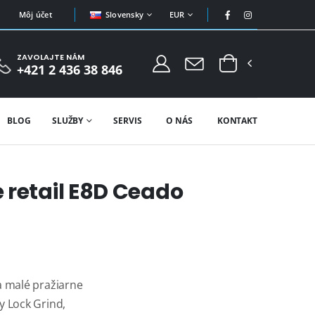
Slovensky
EUR
Môj účet
ZAVOLAJTE NÁM
+421 2 436 38 846
BLOG
SLUŽBY
SERVIS
O NÁS
KONTAKT
 retail E8D Ceado
a malé pražiarne
y Lock Grind,