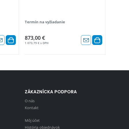
Termín na vyžiadanie
Termín n
873,00 €
1 073,79 € s DPH
ZÁKAZNÍCKA PODPORA
O nás
Kontakt
Môj účet
História objednávok