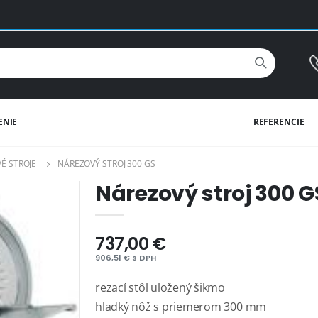
ENIE
REFERENCIE
É STROJE
NÁREZOVÝ STROJ 300 GS
Nárezový stroj 300 G
737,00 €
906,51 € s DPH
rezací stôl uložený šikmo
hladký nôž s priemerom 300 mm