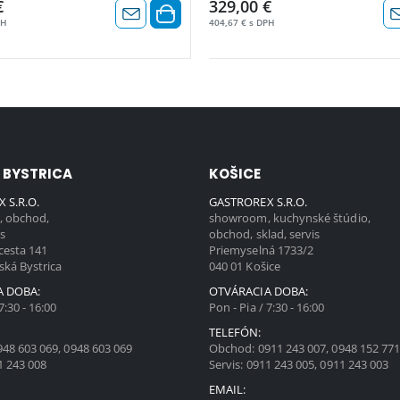
€
329,00 €
PH
404,67 € s DPH
 BYSTRICA
KOŠICE
 S.R.O.
GASTROREX S.R.O.
 obchod,
showroom, kuchynské štúdio,
is
obchod, sklad, servis
cesta 141
Priemyselná 1733/2
ská Bystrica
040 01 Košice
A DOBA:
OTVÁRACIA DOBA:
7:30 - 16:00
Pon - Pia / 7:30 - 16:00
TELEFÓN:
948 603 069
,
0948 603 069
Obchod:
0911 243 007
,
0948 152 77
1 243 008
Servis:
0911 243 005
,
0911 243 003
EMAIL: