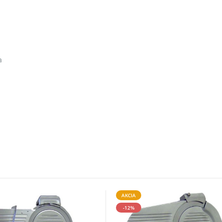
a
AKCIA
-12%