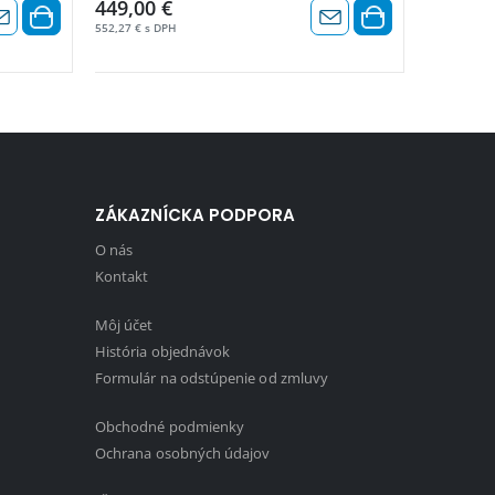
449,00 €
737,00 
552,27 € s DPH
906,51 € s 
ZÁKAZNÍCKA PODPORA
O nás
Kontakt
Môj účet
História objednávok
Formulár na odstúpenie od zmluvy
Obchodné podmienky
1
Ochrana osobných údajov