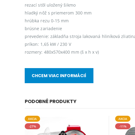
rezací stôl uložený šikmo
hladký nôž s priemerom 300 mm
hrúbka rezu 0-15 mm
brúsne zariadenie
prevedenie: základňa stroja lakovaná hliníková zliatin
príkon: 1,65 kW / 230 V
rozmery: 480x570x400 mm (š x h x v)
CHCEM VIAC INFORMÁCIÍ
PODOBNÉ PRODUKTY
AKCIA
AKCIA
-27%
-11%