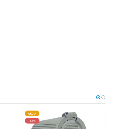
AKCIA
-12%