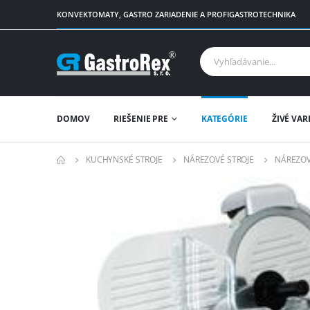
KONVEKTOMATY, GASTRO ZARIADENIE A PROFIGASTROTECHNIKA
DOMOV
RIEŠENIE PRE
KATEGÓRIE
ŽIVÉ VAR
KUCHYNSKÉ STROJE
NÁREZOVÉ STROJE
NÁREZOV