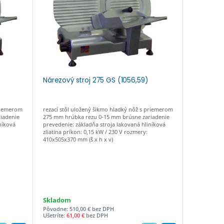
Nárezový stroj 275 GS (1056,59)
Nárezový
priemerom
rezací stôl uložený šikmo hladký nôž s priemerom
rezací stôl
iadenie
275 mm hrúbka rezu 0-15 mm brúsne zariadenie
300 mm hrú
níková
prevedenie: základňa stroja lakovaná hliníková
prevedenie:
:
zliatina príkon: 0,15 kW / 230 V rozmery:
zliatina prí
410x505x370 mm (š x h x v)
480x570x400
Skladom
Termín n
Pôvodne: 510,00 € bez DPH
Ušetríte:
61,00 €
bez DPH