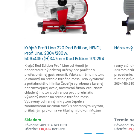
Krájač Profi Line 220 Red Edition, HENDI,
Nárezový 
Profi Line, 230V/280W,
506x435x(H)347mm Red Edition 970294
Krájač Red Edition Profi Line od Hendi je
rezný stôl 
nenahraditeľný prístroj určený pre použitie v
220 mm hrúb
profesionálnej gastronómii. Vďaka silnému motoru
prevedenie: 
je vhodný na rezanie tvrdého mäsa. Telo vyrobené
zliatina prí
z potiahnutého hliníka Čepeľ je vyrobená z kalenej
363x448x310 
nehrdzavejúcej ocele, nastavená šikmo Vzduchom
chladený motor s ochranou proti prehriatiu
Výkonný motor na rezanie tvrdého mäsa.
Vybavený ochranným krytom čepele a
zabudovanou ocieľkou Vozík s ochranným krytom,
prítlačným prvkom a vertikálnym blokom Možno
ho rýchlo a ľahko rozobrať na vyčistenie Spĺňa
všetky bezpečnostné požiadavky na zariadenia na
Skladom
Termín na
profesionálne použitie, t. j: – nastavením ovládača
Pôvodne: 409,00 € bez DPH
Pôvodne: 35
na hrúbku rezu „0“ sa čepeľ udržuje za krytom –
Ušetríte:
110,00 €
bez DPH
Ušetríte:
39,
ochrana proti rozbehnutiu s odstránenou ocieľkou