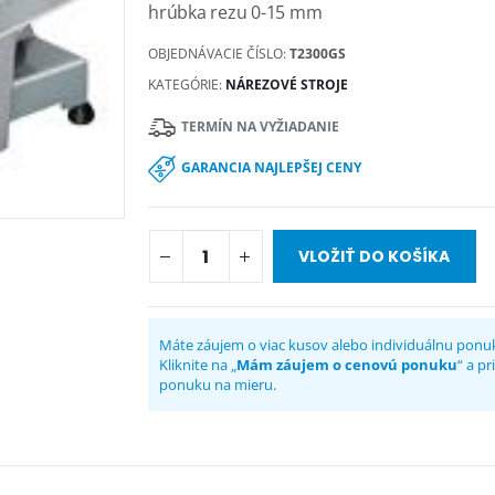
hrúbka rezu 0-15 mm
OBJEDNÁVACIE ČÍSLO:
T2300GS
KATEGÓRIE:
NÁREZOVÉ STROJE
TERMÍN NA VYŽIADANIE
GARANCIA NAJLEPŠEJ CENY
VLOŽIŤ DO KOŠÍKA
Máte záujem o viac kusov alebo individuálnu ponu
Kliknite na „
Mám záujem o cenovú ponuku
“ a p
ponuku na mieru.