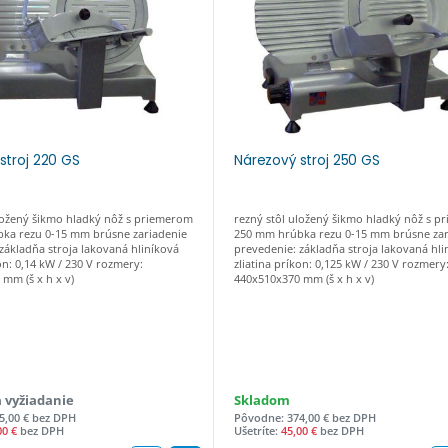
stroj 220 GS
Nárezový stroj 250 GS
uložený šikmo hladký nôž s priemerom
rezný stôl uložený šikmo hladký nôž s 
ka rezu 0-15 mm brúsne zariadenie
250 mm hrúbka rezu 0-15 mm brúsne zar
základňa stroja lakovaná hliníková
prevedenie: základňa stroja lakovaná hli
kon: 0,14 kW / 230 V rozmery:
zliatina príkon: 0,125 kW / 230 V rozmery
mm (š x h x v)
440x510x370 mm (š x h x v)
 vyžiadanie
Skladom
5,00 € bez DPH
Pôvodne: 374,00 € bez DPH
00 €
bez DPH
Ušetríte:
45,00 €
bez DPH