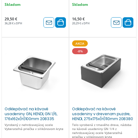
Skladom
Skladom
29,50 €
16,50 €
36,28 € s DPH
20,29 € s DPH
AKCIA
-8%
Odklepávač na kávové
Odklepávač na kávové
usadeniny GN, HENDI, GN 1/6,
usadeniny v drevenom puzdre,
176x162x(H)100mm 208335
HENDI, 275x175x(H)110mm 208380
Vyrobený z nehrdzavejúcej ocele
Telo vyrobená z tmavého dreva, nádoba
Vyberateľná priečka v silikónovom kryte
na kávové usadeniny GN 1/4 z
nehrdzavejúcej ocele Vyberateľná
priečka v silikónovom kryte