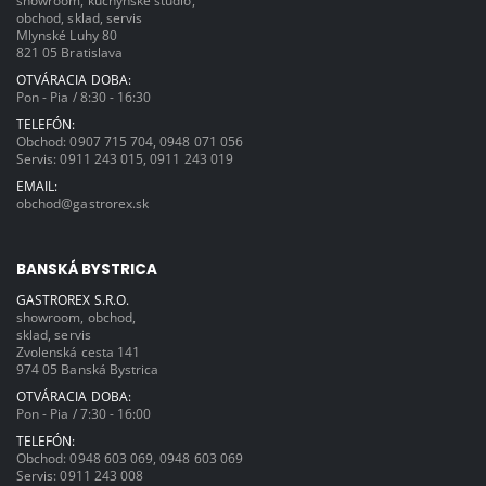
showroom, kuchynské štúdio,
obchod, sklad, servis
Mlynské Luhy 80
821 05 Bratislava
OTVÁRACIA DOBA:
Pon - Pia / 8:30 - 16:30
TELEFÓN:
Obchod:
0907 715 704
,
0948 071 056
Servis:
0911 243 015
,
0911 243 019
EMAIL:
obchod@gastrorex.sk
BANSKÁ BYSTRICA
GASTROREX S.R.O.
showroom, obchod,
sklad, servis
Zvolenská cesta 141
974 05 Banská Bystrica
OTVÁRACIA DOBA:
Pon - Pia / 7:30 - 16:00
TELEFÓN:
Obchod:
0948 603 069
,
0948 603 069
Servis:
0911 243 008