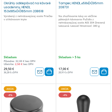
Okrúhly odklepávač na kávové
Tamper, HENDI, ⌀58x(H)95mm
usadeniny, HENDI,
208731
153x185x(H)165mm 208618
Vyrobený z nehrdzavejúcej ocele Priečka
Na zhutňovanie kávy vo väčšine
v silikónovom kryte
pákových kávovarov Pučidlo z
nehrdzavejúcej ocele AISI 304 Drevená
lakovaná rukoväť Hmotnosť: 380 g
Skladom
Skladom > 5 ks
Pôvodne: 32,00 € bez DPH
Ušetríte:
2,50 €
bez DPH
29,50 €
17,00 €
36,28 € s DPH
20,91 € s DPH
AKCIA
AKCIA
-8%
-4%