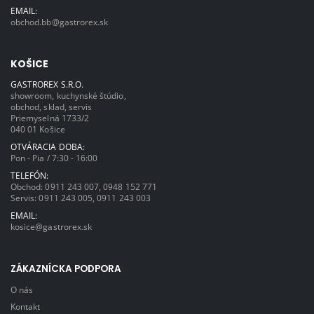
EMAIL:
obchod.bb@gastrorex.sk
KOŠICE
GASTROREX S.R.O.
showroom, kuchynské štúdio,
obchod, sklad, servis
Priemyselná 1733/2
040 01 Košice
OTVÁRACIA DOBA:
Pon - Pia / 7:30 - 16:00
TELEFÓN:
Obchod:
0911 243 007
,
0948 152 771
Servis:
0911 243 005
,
0911 243 003
EMAIL:
kosice@gastrorex.sk
ZÁKAZNÍCKA PODPORA
O nás
Kontakt