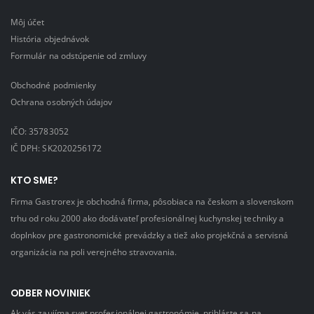
Môj účet
História objednávok
Formulár na odstúpenie od zmluvy
Obchodné podmienky
Ochrana osobných údajov
IČO: 35783052
IČ DPH: SK2020256172
KTO SME?
Firma Gastrorex je obchodná firma, pôsobiaca na českom a slovenskom
trhu od roku 2000 ako dodávateľ profesionálnej kuchynskej techniky a
doplnkov pre gastronomické prevádzky a tiež ako projekčná a servisná
organizácia na poli verejného stravovania.
ODBER NOVINIEK
Ak vás zaujíma svet profesionálnej gastronómie, prihláste sa na