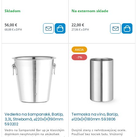
Skladom
Na externom sklade
56,00 €
22,00 €
68,88 € s DPH
27,06 € s DPH
AKCIA
-7%
Vedierko na šampanské, BarUp,
Termoska na víno, BarUp,
3,3L, Strieborná, ⌀220x(H)190mm
⌀120x(H)180mm 593806
593202
Vedro na šampanské Bar up je klasickým
Dvojité steny z nehrdzavejúcej ocele.
doplnkom nevyhnutným na akúkoľvek
Používať bez kociek ľadu. Vnútorný