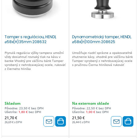
Tamper s reguláciou, HENDI,
Dynamometrický tamper, HENDI,
⌀58x(H)35mm 208632
⌀58x(H)100mm 208625
Plynulá regulácia výšky tampera umožní
Umožňuje riadiť správne a opakovateľné
vždy dosiahnuť rovnaký tlak na kávu v
zhutnenie kávy, vhodné pre väčšinu bánk
banke Vhodný pre väčšinu bánk Tamper
Tamper vyrobený z nehrdzavejúcej ocele
vyrobený z nehrdzavejúcej ocele, rukoväť
s pružinou Čierna hliníková rukoväť
z čierneho hliníka
Skladom
Na externom sklade
Pôvodne: 23,50 € bez DPH
Pôvodne: 22,50 € bez DPH
Ušetríte:
1,80 €
bez DPH
Ušetríte:
1,00 €
bez DPH
21,70 €
21,50 €
26,69 € s DPH
26,44 € s DPH