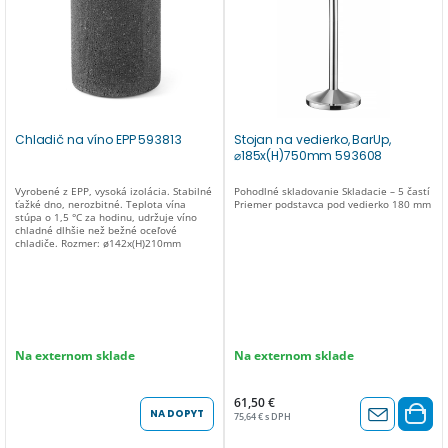
Chladič na víno EPP 593813
Stojan na vedierko, BarUp,
⌀185x(H)750mm 593608
Vyrobené z EPP, vysoká izolácia. Stabilné
Pohodlné skladovanie Skladacie – 5 častí
ťažké dno, nerozbitné. Teplota vína
Priemer podstavca pod vedierko 180 mm
stúpa o 1,5 °C za hodinu, udržuje víno
chladné dlhšie než bežné oceľové
chladiče. Rozmer: ø142x(H)210mm
Na externom sklade
Na externom sklade
61,50 €
NA DOPYT
75,64 € s DPH