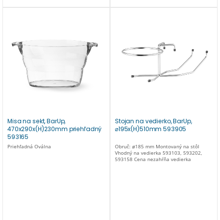
Misa na sekt, BarUp,
Stojan na vedierko, BarUp,
470x290x(H)230mm priehľadný
⌀195x(H)510mm 593905
593165
Priehľadná Oválna
Obruč: ø185 mm Montovaný na stôl
Vhodný na vedierka 593103, 593202,
593158 Cena nezahŕňa vedierka