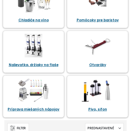
Chladiče na víno
Pomôcoky pre baristov
Nalievatka, držiaky na flaše
Otvaráky
Príprava miešaných nápojov
Pivo, sifon
FILTER