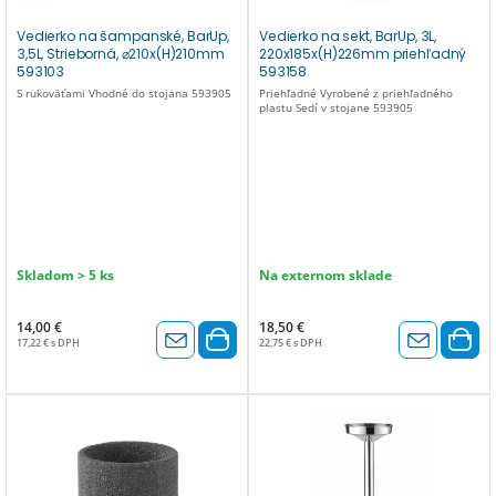
Vedierko na šampanské, BarUp,
Vedierko na sekt, BarUp, 3L,
3,5L, Strieborná, ⌀210x(H)210mm
220x185x(H)226mm priehľadný
593103
593158
S rukoväťami Vhodné do stojana 593905
Priehľadné Vyrobené z priehľadného
plastu Sedí v stojane 593905
Skladom > 5 ks
Na externom sklade
14,00 €
18,50 €
17,22 € s DPH
22,75 € s DPH