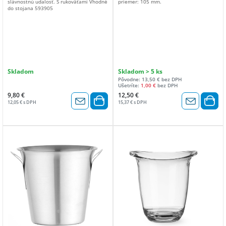
slávnostnú udalosť. S rukoväťami Vhodné
priemer: 105 mm.
do stojana 593905
Skladom
Skladom > 5 ks
Pôvodne: 13,50 € bez DPH
Ušetríte:
1,00 €
bez DPH
9,80 €
12,50 €
12,05 € s DPH
15,37 € s DPH