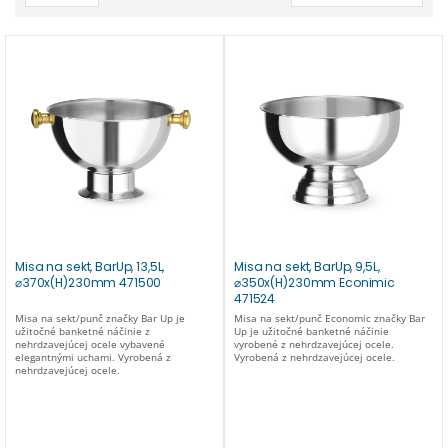
Misa na sekt, BarUp, 13,5L,
Misa na sekt, BarUp, 9,5L,
⌀370x(H)230mm 471500
⌀350x(H)230mm Econimic
471524
Misa na sekt/punč značky Bar Up je
Misa na sekt/punč Economic značky Bar
užitočné banketné náčinie z
Up je užitočné banketné náčinie
nehrdzavejúcej ocele vybavené
vyrobené z nehrdzavejúcej ocele.
elegantnými uchami. Vyrobená z
Vyrobená z nehrdzavejúcej ocele.
nehrdzavejúcej ocele.