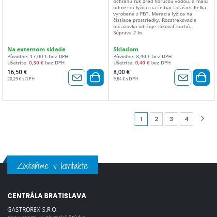
ochranu rúk pred horúcou vodou, a malú
odmernú lyžicu na čistiaci prášok. Kefka
vyrobená z PBT. Meracia lyžica na
čistiace prostriedky. Rozstrekovacia
obrazovka udržuje rukoväť suchú.
Súprava 2 ks.
Na externom sklade
Skladom
Pôvodne: 17,00 € bez DPH
Pôvodne: 8,40 € bez DPH
Ušetríte:
0,50 €
bez DPH
Ušetríte:
0,40 €
bez DPH
16,50 €
8,00 €
20,29 € s DPH
9,84 € s DPH
1
2
3
4
Zostaňme v kontakte
CENTRÁLA BRATISLAVA
GASTROREX S.R.O.