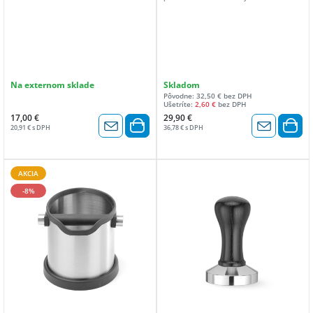
Na externom sklade
Skladom
Pôvodne: 32,50 € bez DPH
Ušetríte:
2,60 €
bez DPH
17,00 €
29,90 €
20,91 € s DPH
36,78 € s DPH
AKCIA
-8%