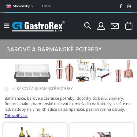
Slovensky
EUR
BAROVÉ A BARMANSKÉ POTREBY
BAROVÉ A BARMANSKÉ POTREBY
Barmanské, barové a čašnické potreby, doplnky do baru. Shakery,
Boston shaker, barmanské nalievátka, miešadla na kokteily, kliešte na
ľad, nádoby na víno, chladiče na šampanské, pasírovače na citrusy,
barmanské sítka, otvárače fľaš, otvaráky na víno a ďalšie potreby pre
Zobraziť viac
barmanov, baristov.