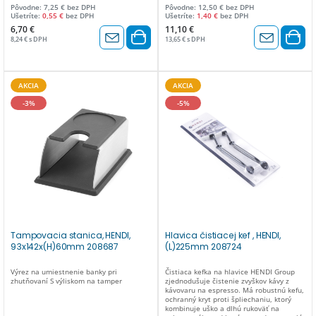
Pôvodne: 7,25 € bez DPH
Pôvodne: 12,50 € bez DPH
Ušetríte:
0,55 €
bez DPH
Ušetríte:
1,40 €
bez DPH
6,70 €
11,10 €
8,24 € s DPH
13,65 € s DPH
AKCIA
AKCIA
-3%
-5%
Tampovacia stanica, HENDI,
Hlavica čistiacej kef , HENDI,
93x142x(H)60mm 208687
(L)225mm 208724
Výrez na umiestnenie banky pri
Čistiaca kefka na hlavice HENDI Group
zhutňovaní S výliskom na tamper
zjednodušuje čistenie zvyškov kávy z
kávovaru na espresso. Má robustnú kefu,
ochranný kryt proti špliechaniu, ktorý
kombinuje uško a dlhú rukoväť na