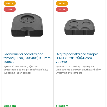
AKCIA
AKCIA
-8%
-11%
Jednoduchá podložka pod
Dvojitá podložka pod tamper,
tamper, HENDI, 125x140x(H)30mm
HENDI, 205x150x(H)45mm
208670
208649
Vyrobená zo silikónu, výrez na
Vyrobená zo silikónu, 2 výrezy na
umiestnenie banky pri zhutňovaní kávy
umiestnenie banky pri zhutňovaní kávy
Výlisok na jeden tamper
Výlisky na dva tampere
Skladom
Skladom