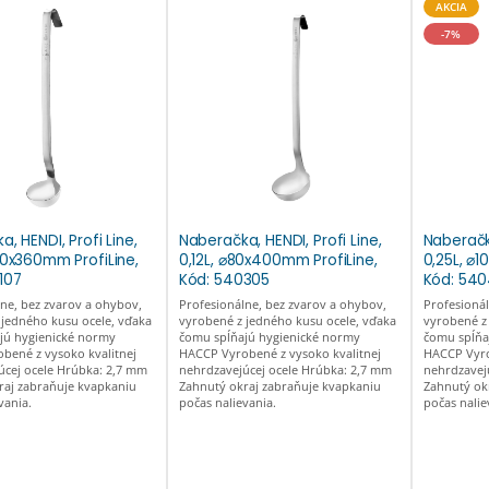
AKCIA
-7%
, HENDI, Profi Line,
Naberačka, HENDI, Profi Line,
Naberačka
60x360mm ProfiLine,
0,12L, ⌀80x400mm ProfiLine,
0,25L, ⌀
107
Kód: 540305
Kód: 54
ne, bez zvarov a ohybov,
Profesionálne, bez zvarov a ohybov,
Profesionál
 jedného kusu ocele, vďaka
vyrobené z jedného kusu ocele, vďaka
vyrobené z
jú hygienické normy
čomu spĺňajú hygienické normy
čomu spĺňa
bené z vysoko kvalitnej
HACCP Vyrobené z vysoko kvalitnej
HACCP Vyro
úcej ocele Hrúbka: 2,7 mm
nehrdzavejúcej ocele Hrúbka: 2,7 mm
nehrdzavej
raj zabraňuje kvapkaniu
Zahnutý okraj zabraňuje kvapkaniu
Zahnutý ok
vania.
počas nalievania.
počas nalie