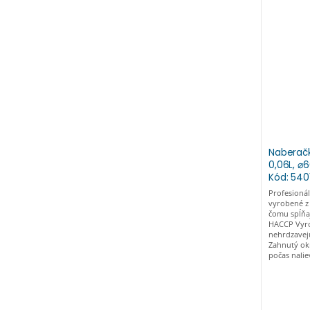
Naberačka
0,06L, ⌀
Kód: 540
Profesionál
vyrobené z
čomu spĺňa
HACCP Vyro
nehrdzavej
Zahnutý ok
počas nalie