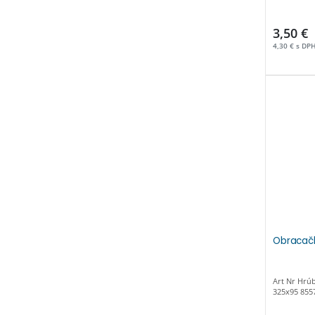
3,50 €
4,30 € s DP
Obracač
Art Nr Hrú
325x95 855