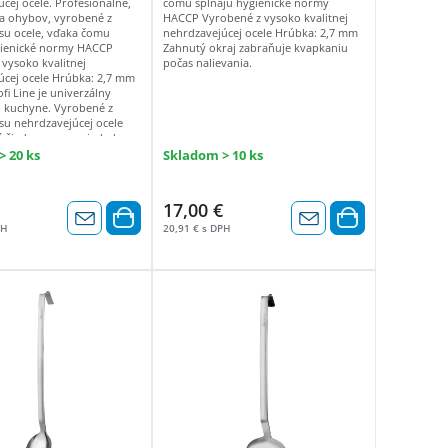
cej ocele. Profesionálne,
čomu spĺňajú hygienické normy
 a ohybov, vyrobené z
HACCP Vyrobené z vysoko kvalitnej
su ocele, vďaka čomu
nehrdzavejúcej ocele Hrúbka: 2,7 mm
gienické normy HACCP
Zahnutý okraj zabraňuje kvapkaniu
vysoko kvalitnej
počas nalievania.
úcej ocele Hrúbka: 2,7 mm
fi Line je univerzálny
 kuchyne. Vyrobené z
su nehrdzavejúcej ocele
 žiadne zvary ani ohyby a
y HACCP. Je vhodný do
 20 ks
Skladom > 10 ks
iadu.
17,00 €
PH
20,91 € s DPH