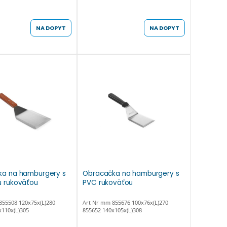
NA DOPYT
NA DOPYT
ka na hamburgery s
Obracačka na hamburgery s
 rukoväťou
PVC rukoväťou
855508 120x75x(L)280
Art Nr mm 855676 100x76x(L)270
x110x(L)305
855652 140x105x(L)308