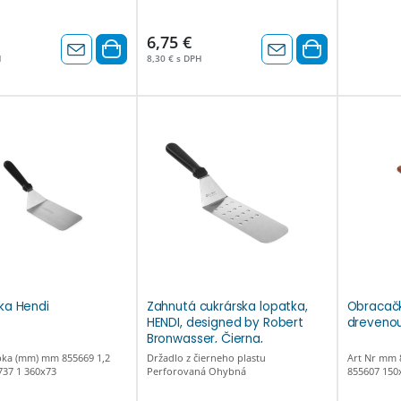
HACCP. Je vhodný do umývačky riadu.
6,75 €
H
8,30 € s DPH
ka Hendi
Zahnutá cukrárska lopatka,
Obracač
HENDI, designed by Robert
drevenou
Bronwasser, Čierna,
368x76mm flexibilná
bka (mm) mm 855669 1,2
Držadlo z čierneho plastu
Art Nr mm 
perforovaná 855720
737 1 360x73
Perforovaná Ohybná
855607 150