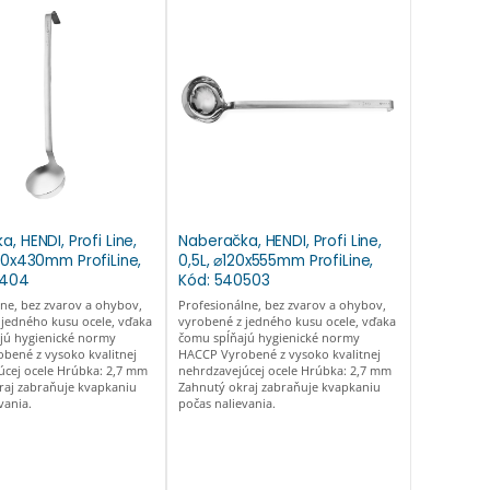
, HENDI, Profi Line,
Naberačka, HENDI, Profi Line,
100x430mm ProfiLine,
0,5L, ⌀120x555mm ProfiLine,
0404
Kód: 540503
ne, bez zvarov a ohybov,
Profesionálne, bez zvarov a ohybov,
 jedného kusu ocele, vďaka
vyrobené z jedného kusu ocele, vďaka
jú hygienické normy
čomu spĺňajú hygienické normy
bené z vysoko kvalitnej
HACCP Vyrobené z vysoko kvalitnej
úcej ocele Hrúbka: 2,7 mm
nehrdzavejúcej ocele Hrúbka: 2,7 mm
raj zabraňuje kvapkaniu
Zahnutý okraj zabraňuje kvapkaniu
vania.
počas nalievania.