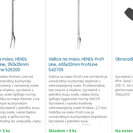
a mäso, HENDI,
Vidlica na mäso, HENDI, Profi
Obracač
Line, 350x35mm
Line, 465x32mm ProfiLine
ine 526200
542705
 mäso Kitchen Line od
Vidlica na mäso Profi Line od Hendi je
Vyrobené z
niverzálny kuchynský
univerzálny kuchynský doplnok z
PPA. Silné, 
robený z nerezovej ocele.
nehrdzavejúcej ocele. Profesionálne,
270 °C. Art
 a ohybov, vyrobené z
bez zvarov a ohybov, vyrobené z
perforovan
su ocele Spĺňajú normy
jedného kusu ocele, vďaka čomu
70x(L)310
ička na mäso Kitchen Line
spĺňajú hygienické normy HACCP
álnym kuchynským
Vyrobené z vysoko kvalitnej
Vyrobené z jedného kusu
nehrdzavejúcej ocele Hrúbka: 2,7 mm
úcej ocele, nemá žiadne
Vidlička na mäso Profi Line je
ohyby a spĺňa normy
univerzálnym kuchynským doplnkom.
vhodný do umývačky riadu.
Vyrobené z jedného kusu
nehrdzavejúcej ocele 18/10, nemá
žiadne zvary ani ohyby a spĺňa normy
 5 ks
Skladom > 5 ks
Na exter