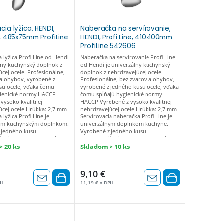
cia lyžica, HENDI,
Naberačka na servírovanie,
e, 485x75mm ProfiLine
HENDI, Profi Line, 410x100mm
ProfiLine 542606
a lyžica Profi Line od Hendi
Naberačka na servírovanie Profi Line
lny kuchynský doplnok z
od Hendi je univerzálny kuchynský
cej ocele. Profesionálne,
doplnok z nehrdzavejúcej ocele.
 a ohybov, vyrobené z
Profesionálne, bez zvarov a ohybov,
su ocele, vďaka čomu
vyrobené z jedného kusu ocele, vďaka
gienické normy HACCP
čomu spĺňajú hygienické normy
vysoko kvalitnej
HACCP Vyrobené z vysoko kvalitnej
úcej ocele Hrúbka: 2,7 mm
nehrdzavejúcej ocele Hrúbka: 2,7 mm
 lyžica Profi Line je
Servírovacia naberačka Profi Line je
ym kuchynským doplnkom.
univerzálnym doplnkom kuchyne.
 jedného kusu
Vyrobené z jedného kusu
cej ocele 18/10, nemá
nehrdzavejúcej ocele 18/10, nemá
y ani ohyby a spĺňa normy
žiadne zvary ani ohyby a spĺňa normy
 20 ks
Skladom > 10 ks
vhodný do umývačky riadu.
HACCP. Je vhodný do umývačky riadu.
9,10 €
PH
11,19 € s DPH