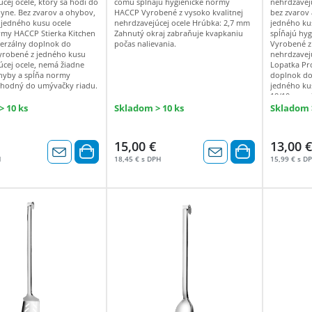
cej ocele, ktorý sa hodí do
čomu spĺňajú hygienické normy
nehrdzavejú
hyne. Bez zvarov a ohybov,
HACCP Vyrobené z vysoko kvalitnej
bez zvarov
 jedného kusu ocele
nehrdzavejúcej ocele Hrúbka: 2,7 mm
jedného ku
rmy HACCP Stierka Kitchen
Zahnutý okraj zabraňuje kvapkaniu
spĺňajú hy
verzálny doplnok do
počas nalievania.
Vyrobené z 
yrobené z jedného kusu
nehrdzavej
úcej ocele, nemá žiadne
Lopatka Pro
ohyby a spĺňa normy
doplnok do
vhodný do umývačky riadu.
jedného ku
18/10, nemá
spĺňa norm
 10 ks
Skladom > 10 ks
Skladom >
umývačky r
15,00 €
13,00 €
H
18,45 € s DPH
15,99 € s D