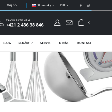
Slovensky
EUR
Môj účet
ZAVOLAJTE NÁM
+421 2 436 38 846
BLOG
SLUŽBY
SERVIS
O NÁS
KONTAKT