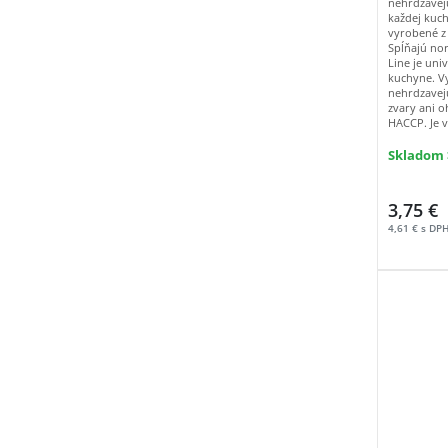
nehrdzavejú
každej kuc
vyrobené z
Spĺňajú no
Line je uni
kuchyne. V
nehrdzavej
zvary ani 
HACCP. Je 
Skladom >
3,75 €
4,61 € s DP