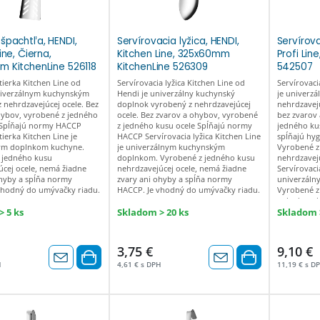
špachtľa, HENDI,
Servírovacia lyžica, HENDI,
Servírova
ine, Čierna,
Kitchen Line, 325x60mm
Profi Lin
 KitchenLine 526118
KitchenLine 526309
542507
tierka Kitchen Line od
Servírovacia lyžica Kitchen Line od
Servírovaci
niverzálnym kuchynským
Hendi je univerzálny kuchynský
je univerzá
 nehrdzavejúcej ocele. Bez
doplnok vyrobený z nehrdzavejúcej
nehrdzavejú
hybov, vyrobené z jedného
ocele. Bez zvarov a ohybov, vyrobené
bez zvarov
 Spĺňajú normy HACCP
z jedného kusu ocele Spĺňajú normy
jedného ku
tierka Kitchen Line je
HACCP Servírovacia lyžica Kitchen Line
spĺňajú hy
ym doplnkom kuchyne.
je univerzálnym kuchynským
Vyrobené z 
 jedného kusu
doplnkom. Vyrobené z jedného kusu
nehrdzavej
úcej ocele, nemá žiadne
nehrdzavejúcej ocele, nemá žiadne
Servírovacia
ohyby a spĺňa normy
zvary ani ohyby a spĺňa normy
univerzáln
vhodný do umývačky riadu.
HACCP. Je vhodný do umývačky riadu.
Vyrobené z
nehrdzavejú
žiadne zvar
 5 ks
Skladom > 20 ks
Skladom >
HACCP. Je 
3,75 €
9,10 €
H
4,61 € s DPH
11,19 € s D