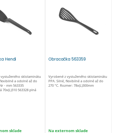
ka Hendi
Obracačka 563359
 vystuženého sklolaminátu
Vyrobené z vystuženého sklolaminátu
flexibilné a odolné až do
PPA. Silné, flexibilné a odolné až do
 Nr - mm 563335
270 °C. Rozmer: 78x(L)300mm
á 70x(L)310 563328 plná
nom sklade
Na externom sklade