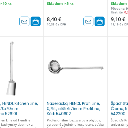
 10 ks
Skladom > 5 ks
Skladom >
Pôvodne: 9
Ušetríte:
0,
8,40 €
9,10 €
H
10,33 € s DPH
11,19 € s D
 HENDI, Kitchen Line,
Naberačka, HENDI, Profi Line,
Špachtľa,
 370x70mm
0,75L, ⌀145x575mm ProfiLine,
Čierna, 
ne 526101
Kód: 540602
542200
chen Line od Hendi je
Profesionálne, bez zvarov a ohybov,
Špachtľa Pr
y kuchynský doplnok z
vyrobené z jedného kusu ocele, vďaka
univerzáln