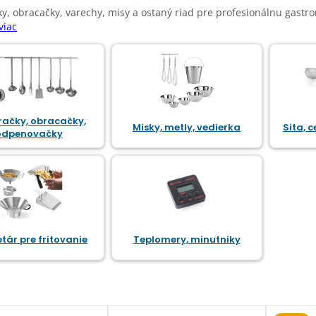
y, obracačky, varechy, misy a ostaný riad pre profesionálnu gastr
viac
ačky, obracačky,
Misky, metly, vedierka
Sita, 
odpenovačky
tár pre fritovanie
Teplomery, minutniky