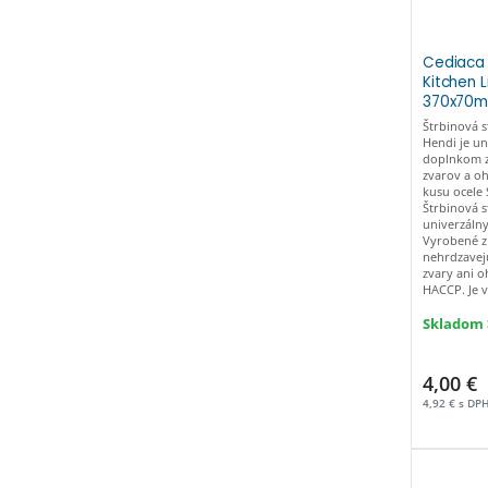
Cediaca 
Kitchen L
370x70mm
Štrbinová s
Hendi je u
doplnkom z
zvarov a o
kusu ocele
Štrbinová s
univerzáln
Vyrobené z
nehrdzavej
zvary ani 
HACCP. Je 
Skladom >
4,00 €
4,92 € s DP