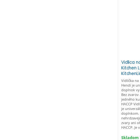
Vidlica n
Kitchen 
KitchenL
Vidlička na
Hendi je u
doplnok vy
Bez zvarov
jedného ku
HACCP Vidl
je univerz
doplnkom. 
nehrdzavej
zvary ani 
HACCP. Je 
Skladom >