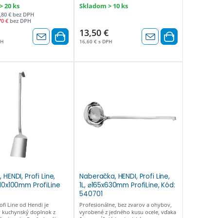
 20 ks
Skladom > 10 ks
,80 € bez DPH
70 €
bez DPH
13,50 €
PH
16,60 € s DPH
 HENDI, Profi Line,
Naberačka, HENDI, Profi Line,
510x100mm ProfiLine
1L, ⌀165x630mm ProfiLine, Kód:
540701
ofi Line od Hendi je
Profesionálne, bez zvarov a ohybov,
y kuchynský doplnok z
vyrobené z jedného kusu ocele, vďaka