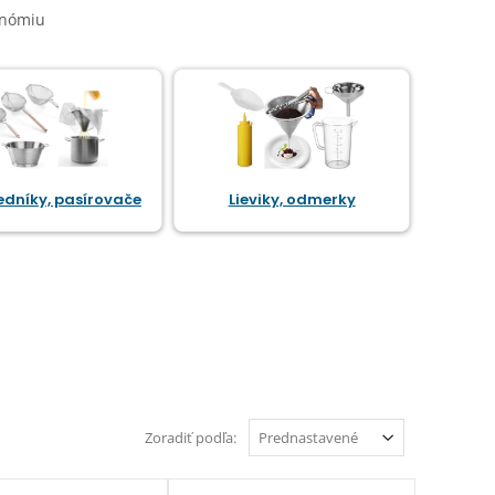
onómiu
cedníky, pasírovače
Lieviky, odmerky
Zoradiť podľa: