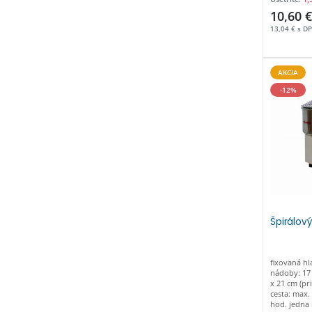
10,60 €
13,04 € s D
AKCIA
-12%
Špirálový
fixovaná h
nádoby: 17 
x 21 cm (pr
cesta: max.
hod. jedna 