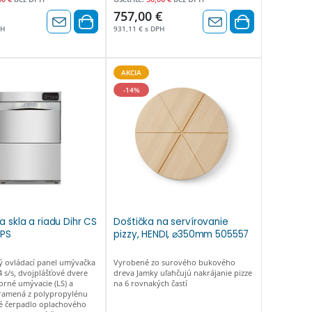
757,00 €
PH
931,11 € s DPH
AKCIA
-14%
 skla a riadu Dihr CS
Doštička na servírovanie
+PS
pizzy, HENDI, ⌀350mm 505557
ý ovládací panel umývačka
Vyrobené zo surového bukového
4 s/s, dvojplášťové dvere
dreva Jamky uľahčujú nakrájanie pizze
rné umývacie (LS) a
na 6 rovnakých častí
ramená z polypropylénu
 čerpadlo oplachového