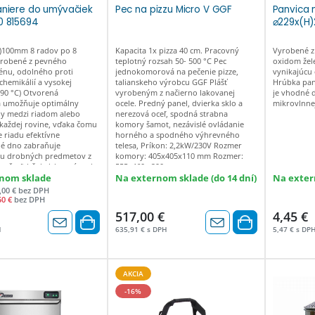
aniere do umývačiek
Pec na pizzu Micro V GGF
Panvica n
0 815694
⌀229x(H
)100mm 8 radov po 8
Kapacita 1x pizza 40 cm. Pracovný
Vyrobené z 
yrobené z pevného
teplotný rozsah 50- 500 °C Pec
oxidom žele
énu, odolného proti
jednokomorová na pečenie pizze,
vynikajúcu
hemikálií a vysokej
talianskeho výrobcu GGF Plášť
Hrúbka pan
 90 °C) Otvorená
vyrobeným z načierno lakovanej
je vhodné 
a umožňuje optimálny
ocele. Predný panel, dvierka sklo a
mikrovlnnej
dy medzi riadom alebo
nerezová oceľ, spodná strabna
 každej rovine, vďaka čomu
komory šamot, nezávislé ovládanie
 riadu efektívne
horného a spodného výhrevného
é dno zabraňuje
telesa, Príkon: 2,2kW/230V Rozmer
u drobných predmetov z
komory: 405x405x110 mm Rozmer:
oveň uľahčuje ich umývanie
555x460x 290 mm
rofilované držadlá uľahčujú
nom sklade
Na externom sklade (do 14 dní)
Na exter
ošov Možnosť stohovania
,00 € bez DPH
ňuje ušetriť miesto
50 €
bez DPH
517,00 €
4,45 €
H
635,91 € s DPH
5,47 € s DP
AKCIA
-16%