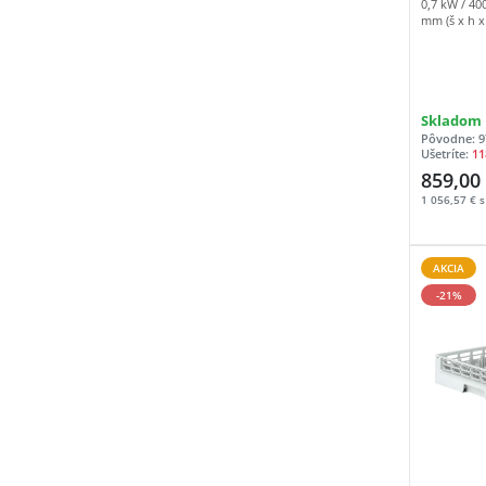
0,7 kW / 4
mm (š x h x
Skladom
Pôvodne: 9
Ušetríte:
11
859,00
1 056,57 € 
AKCIA
-21%