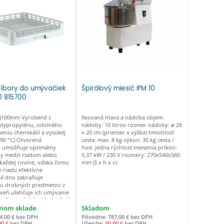
ríbory do umývačiek
Špirálový miesič IFM 10
0 815700
)100mm Vyrobené z
fixovaná hlava a nádoba objem
lypropylénu, odolného
nádoby: 10 litrov rozmer nádoby: ø 26
eniu chemikálií a vysokej
x 20 cm (priemer x výška) hmotnosť
 90 °C) Otvorená
cesta: max. 8 kg výkon: 30 kg cesta /
a umožňuje optimálny
hod. jedna rýchlosť miesenia príkon:
dy medzi riadom alebo
0,37 kW / 230 V rozmery: 270x540x560
každej rovine, vďaka čomu
mm (š x h x v)
 riadu efektívne
é dno zabraňuje
u drobných predmetov z
veň uľahčuje ich umývanie
rofilované držadlá uľahčujú
ošov Možnosť stohovania
nom sklade
Skladom
ňuje ušetriť miesto
4,00 € bez DPH
Pôvodne: 787,00 € bez DPH
00 €
bez DPH
Ušetríte:
30,00 €
bez DPH