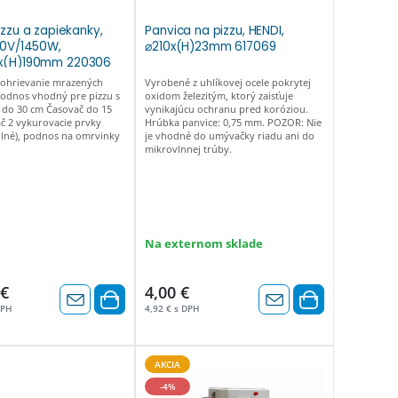
izzu a zapiekanky,
Panvica na pizzu, HENDI,
30V/1450W,
⌀210x(H)23mm 617069
x(H)190mm 220306
ohrievanie mrazených
Vyrobené z uhlíkovej ocele pokrytej
odnos vhodný pre pizzu s
oxidom železitým, ktorý zaisťuje
do 30 cm Časovač do 15
vynikajúcu ochranu pred koróziou.
č 2 vykurovacie prvky
Hrúbka panvice: 0,75 mm. POZOR: Nie
olné), podnos na omrvinky
je vhodné do umývačky riadu ani do
mikrovlnnej trúby.
Na externom sklade
 €
4,00 €
DPH
4,92 € s DPH
AKCIA
-4%