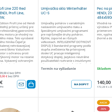
ofi Line 220 Red
Umývačka skla Winterhalter
Pec na p
ENDI, Profi Line,
UC-S
HENDI, 2
0W,
484x590
x(H)347mm Red
Edition Profi Line od Hendi
Umývačky pohárov s variabilným
Vhodná na 
970294
iteľný prístroj určený pre
nastavením umývacieho tlaku a
výrobkov P
profesionálnej gastronómii.
špeciálnymi umývacími programami
priemerom 
ému motoru je vhodný na
pre najrôznejšie druhy pohárov.
min, vypína
rdého mäsa. Telo vyrobené
Rýchle, úsporné av rôznych
(horné a d
ého hliníka Čepeľ je
veľkostiach. INTELIGENTNÝ DOTYKOVÝ
kalenej nehrdzavejúcej
DISPLEJ 3 štandardné programy podľa
tavená šikmo Vzduchom
stupňa znečistenia Na prístrojovej
otor s ochranou proti
doske UC pracuje inteligentný
 Výkonný motor na rezanie
dotykový displej. Jazykovo neutrálne
sa. Vybavený ochranným
používateľské rozhranie s intuitívnymi
ele a zabudovanou
piktogramami a chybovými hláseniami
ozík s ochranným krytom,
v 22 jazykoch uľahčuje ovládanie. S
Termín na vyžiadanie
Skladom
 prvkom a vertikálnym
funkciou časovača je možné UC
09,00 € bez DPH
no ho rýchlo a ľahko
naprogramovať tak, aby sa v určitom
0,00 €
bez DPH
 vyčistenie Spĺňa všetky
okamihu automaticky zapla alebo
 €
140,00
né požiadavky na
vypla. Displej citlivo reaguje a dá sa
NA DOPYT
na profesionálne použitie,
ľahko ovládať aj v rukaviciach. Povrch
DPH
172,20 € s 
tavením ovládača na hrúbku
je vyrobený zo skla a je obzvlášť
 čepeľ udržuje za krytom –
odolný. Bol testovaný v extrémnych
oti rozbehnutiu s
podmienkach. VARIOPOWER:
u ocieľkou alebo s
PERFEKTNÝ TLAK NA KAŽDÉ UMÝVANIE
AKCIA
m krytom noža – vozík je
RIADU Ľahký umývatý riad zostane
-36%
iť a demontovať iba vtedy,
bezpečne na svojom mieste a ťažké