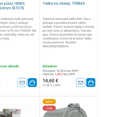
a pizzu, HENDI,
Taška na obedy 709849
)24mm 617076
uhlíkovej ocele pokrytej
Teplotne izolovaná taška šetrí čas a
zitým, ktorý zaisťuje
peniaze a pomáha kvalite vašich
 ochranu pred koróziou.
služieb. Pokrm zostane teplý a chutný
vice: 0,75 mm. POZOR: Nie
po celú cestu k zákazníkovi. Tesniaci
do umývačky riadu ani do
zips. Vnútorná priečka na suchý zips
 trúby.
rozdeľujúca vnútorný priestor tašky
na dve polovice. Rozmer:
450x290x(H)300mm
nom sklade
Skladom
Pôvodne: 16,50 € bez DPH
Ušetríte:
1,90 €
bez DPH
14,60 €
H
17,96 € s DPH
AKCIA
-12%