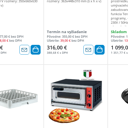
00 V rozmery: 350x660x630
rozmery: 363x448x310 mm (š x h x v)
prostriedk
h - 22 / 32 / 48 Teplota oplachovej
 v)
umývacieho
vody 65 °C Teplota nádrže: 62 °C
zabudované
Príkon: 380V - 7,9kW (16A) 380V - 6 kW
funkcia Te
(10A) 230V-2 -3 kW(16A)
programy, -
230V / 50H
ohrev bojl
1250W celk
Termín na vyžiadanie
Skladom
tanku 9,5lt 
77,00 € bez DPH
Pôvodne: 355,00 € bez DPH
Pôvodne: 1
spotreba vo
8,00 €
bez DPH
Ušetríte:
39,00 €
bez DPH
Ušetríte:
13
350x350mm
 €
316,00 €
1 099,0
305mm tlak
rozmer: 40
s DPH
388,68 € s DPH
1 351,77 € 
príslušenst
350x350mm 
košík na pr
jednoducho
spoľahnúť.
umývačky p
bez zbytočn
dvojplášťov
nehrdzavejú
pre jednodu
inovatívne
riadené tep
voliteľný 
prostriedku
Umyť. Oplác
Presne tak