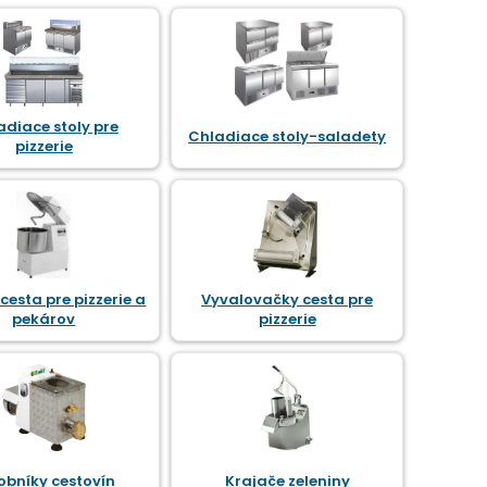
adiace stoly pre
Chladiace stoly-saladety
pizzerie
 cesta pre pizzerie a
Vyvalovačky cesta pre
pekárov
pizzerie
obníky cestovín
Krajače zeleniny