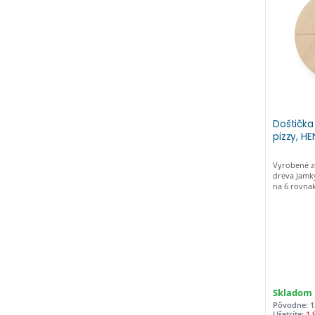
keď je čepe
vhodný na k
Krájanie s
s nepriľna
predáva sa
220 mm Ply
rezu do 12
krájaného 
Doštička
pizzy, H
Vyrobené 
dreva Jamky
na 6 rovnak
Skladom
Pôvodne: 1
Ušetríte:
1,