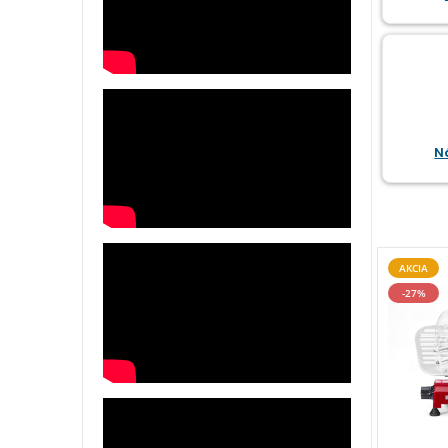
N
AKCIA
-27%