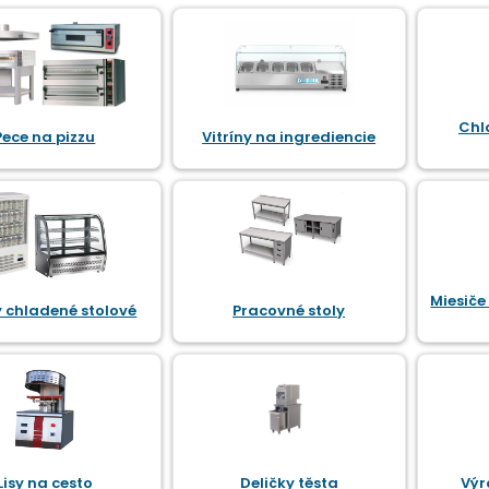
Chl
Pece na pizzu
Vitríny na ingrediencie
Miesiče
y chladené stolové
Pracovné stoly
Lisy na cesto
Deličky těsta
Výr