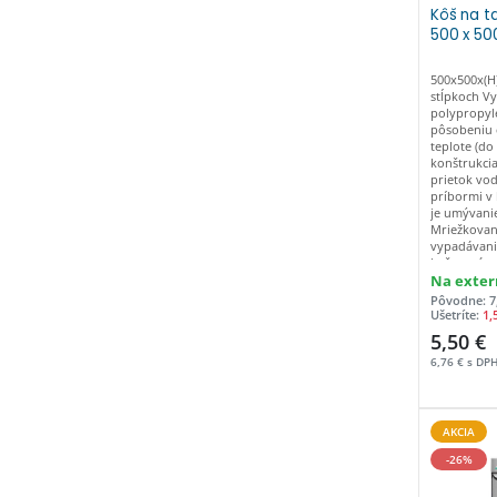
Kôš na t
500 x 50
500x500x(H
stĺpkoch V
polypropyl
pôsobeniu c
teplote (do
konštrukci
prietok vo
príbormi v
je umývanie
Mriežkovan
vypadávani
košov, zár
a sušenie P
Na exter
prepravu k
Pôvodne: 7
košov umož
Ušetríte:
1,
5,50 €
6,76 € s DP
AKCIA
-26%