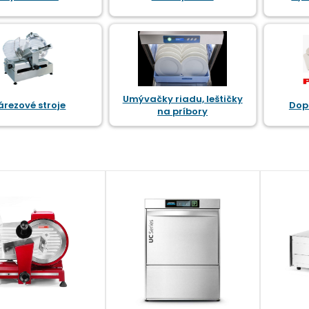
Umývačky riadu, leštičky
árezové stroje
Dopl
na príbory