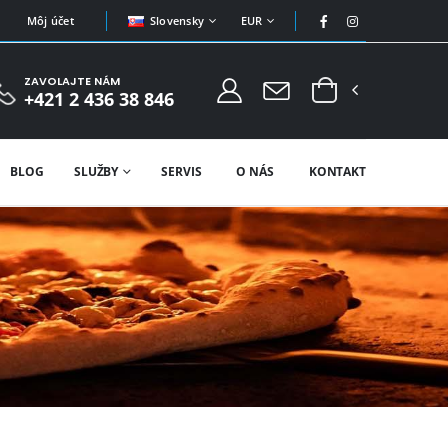
Slovensky
EUR
Môj účet
ZAVOLAJTE NÁM
+421 2 436 38 846
BLOG
SLUŽBY
SERVIS
O NÁS
KONTAKT