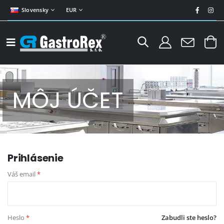
Slovensky
EUR
MÔJ ÚČET
Prihlásenie
Váš email
*
Heslo
*
Zabudli ste heslo?