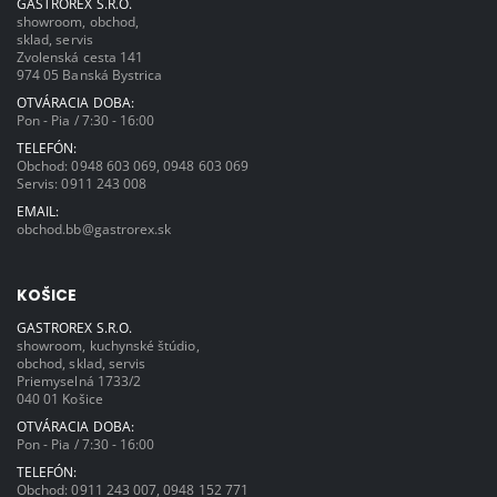
GASTROREX S.R.O.
showroom, obchod,
sklad, servis
Zvolenská cesta 141
974 05 Banská Bystrica
OTVÁRACIA DOBA:
Pon - Pia / 7:30 - 16:00
TELEFÓN:
Obchod:
0948 603 069
,
0948 603 069
Servis:
0911 243 008
EMAIL:
obchod.bb@gastrorex.sk
KOŠICE
GASTROREX S.R.O.
showroom, kuchynské štúdio,
obchod, sklad, servis
Priemyselná 1733/2
040 01 Košice
OTVÁRACIA DOBA:
Pon - Pia / 7:30 - 16:00
TELEFÓN:
Obchod:
0911 243 007
,
0948 152 771