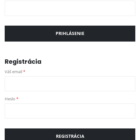
PRIHLÁSENIE
Registrácia
Váš email
*
Heslo
*
REGISTRÁCIA