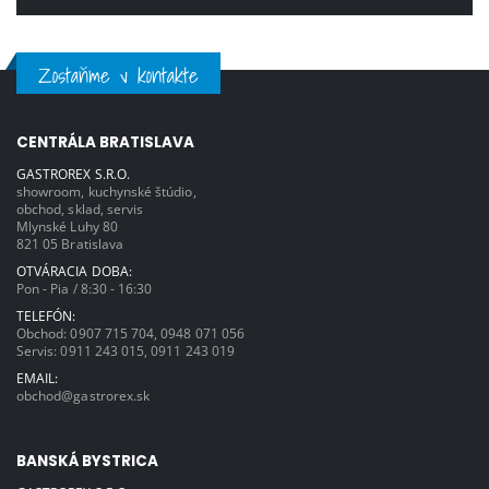
Zostaňme v kontakte
CENTRÁLA BRATISLAVA
GASTROREX S.R.O.
showroom, kuchynské štúdio,
obchod, sklad, servis
Mlynské Luhy 80
821 05 Bratislava
OTVÁRACIA DOBA:
Pon - Pia / 8:30 - 16:30
TELEFÓN:
Obchod:
0907 715 704
,
0948 071 056
Servis:
0911 243 015
,
0911 243 019
EMAIL:
obchod@gastrorex.sk
BANSKÁ BYSTRICA