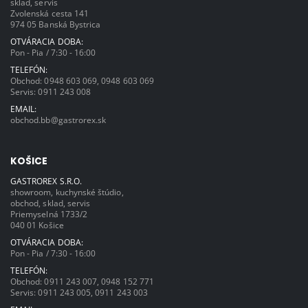
sklad, servis
Zvolenská cesta 141
974 05 Banská Bystrica
OTVÁRACIA DOBA:
Pon - Pia / 7:30 - 16:00
TELEFÓN:
Obchod:
0948 603 069
,
0948 603 069
Servis:
0911 243 008
EMAIL:
obchod.bb@gastrorex.sk
KOŠICE
GASTROREX S.R.O.
showroom, kuchynské štúdio,
obchod, sklad, servis
Priemyselná 1733/2
040 01 Košice
OTVÁRACIA DOBA:
Pon - Pia / 7:30 - 16:00
TELEFÓN:
Obchod:
0911 243 007
,
0948 152 771
Servis:
0911 243 005
,
0911 243 003