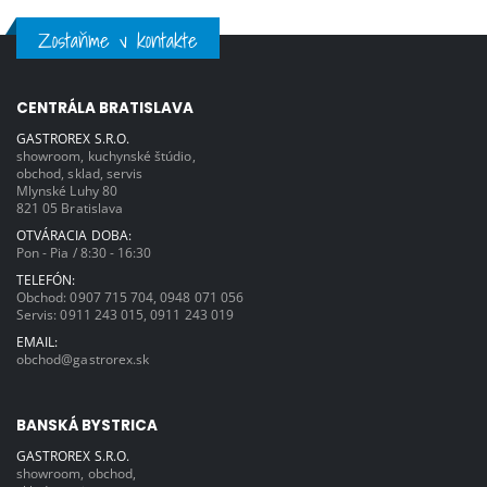
Zostaňme v kontakte
CENTRÁLA BRATISLAVA
GASTROREX S.R.O.
showroom, kuchynské štúdio,
obchod, sklad, servis
Mlynské Luhy 80
821 05 Bratislava
OTVÁRACIA DOBA:
Pon - Pia / 8:30 - 16:30
TELEFÓN:
Obchod:
0907 715 704
,
0948 071 056
Servis:
0911 243 015
,
0911 243 019
EMAIL:
obchod@gastrorex.sk
BANSKÁ BYSTRICA
GASTROREX S.R.O.
showroom, obchod,