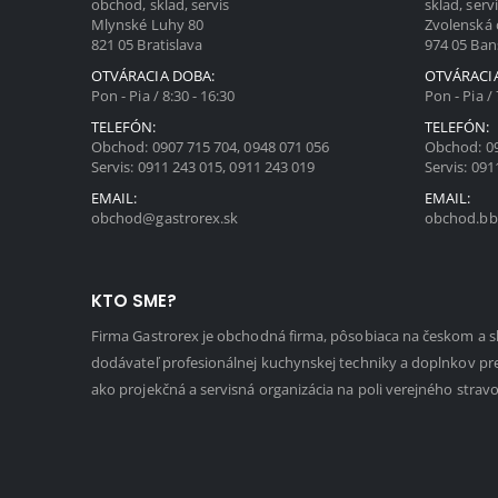
obchod, sklad, servis
sklad, serv
Mlynské Luhy 80
Zvolenská 
821 05 Bratislava
974 05 Ban
OTVÁRACIA DOBA:
OTVÁRACI
Pon - Pia / 8:30 - 16:30
Pon - Pia / 
TELEFÓN:
TELEFÓN:
Obchod:
0907 715 704
,
0948 071 056
Obchod:
0
Servis:
0911 243 015
,
0911 243 019
Servis:
091
EMAIL:
EMAIL:
obchod@gastrorex.sk
obchod.bb
KTO SME?
Firma Gastrorex je obchodná firma, pôsobiaca na českom a 
dodávateľ profesionálnej kuchynskej techniky a doplnkov pr
ako projekčná a servisná organizácia na poli verejného strav