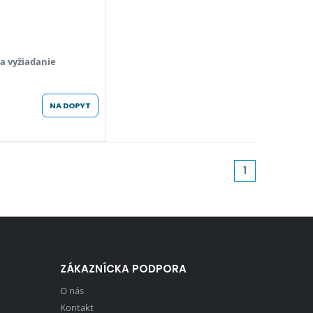
a vyžiadanie
NA DOPYT
1
ZÁKAZNÍCKA PODPORA
O nás
Kontakt