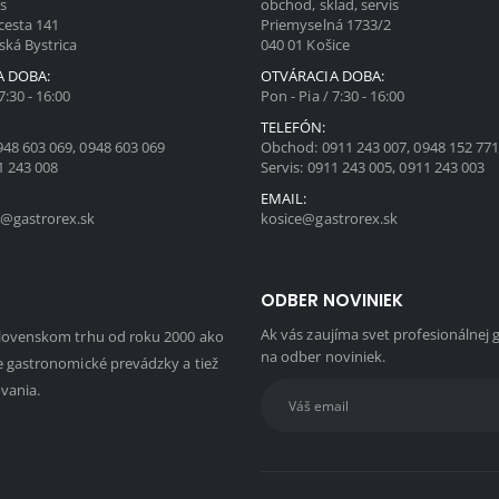
is
obchod, sklad, servis
cesta 141
Priemyselná 1733/2
ská Bystrica
040 01 Košice
A DOBA:
OTVÁRACIA DOBA:
7:30 - 16:00
Pon - Pia / 7:30 - 16:00
TELEFÓN:
948 603 069
,
0948 603 069
Obchod:
0911 243 007
,
0948 152 77
1 243 008
Servis:
0911 243 005
,
0911 243 003
EMAIL:
@gastrorex.sk
kosice@gastrorex.sk
ODBER NOVINIEK
Ak vás zaujíma svet profesionálnej 
slovenskom trhu od roku 2000 ako
na odber noviniek.
e gastronomické prevádzky a tiež
ovania.