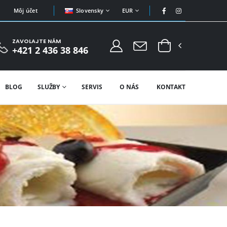
Slovensky
EUR
Môj účet
ZAVOLAJTE NÁM
+421 2 436 38 846
BLOG
SLUŽBY
SERVIS
O NÁS
KONTAKT