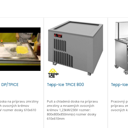
 DP/TPICE
Tepp-Ice TPICE 800
Tepp-Ice
oska na prípravu zmrzliny
Pult a chladená doska na prípravu
Pracovný p
h ovocných krémov
zmrzliny a mrazených ovocných
prípravu z
V rozmer dosky 610x610
krémov 1,23kW/230V rozmer:
ovocných 
800x800x850mm(v) rozmer dosky
610x610mm