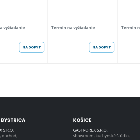
a vyžiadanie
Termín na vyžiadanie
Termín n
NA DOPYT
NA DOPYT
 BYSTRICA
KOŠICE
 S.R.O.
GASTROREX S.R.O.
 obchod,
showroom, kuchynské štúdio,