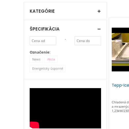
KATEGÓRIE
ŠPECIFIKÁCIA
-
Označenie
:
News
Akcia
Energeticky úsporné
Tepp-Ice
Chladená d
a mrazenýc
1,23kW/230