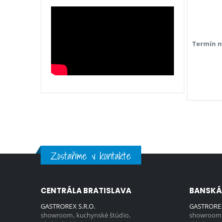
Termín n
Zostaňme v kontakte
CENTRÁLA BRATISLAVA
BANSKÁ
GASTROREX S.R.O.
GASTROREX
showroom, kuchynské štúdio,
showroom,