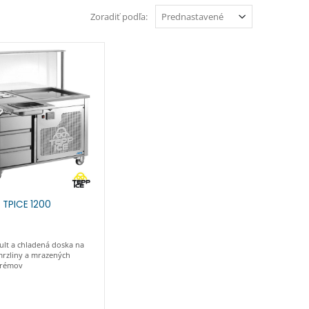
Zoradiť podľa:
 TPICE 1200
ult a chladená doska na
mrzliny a mrazených
krémov