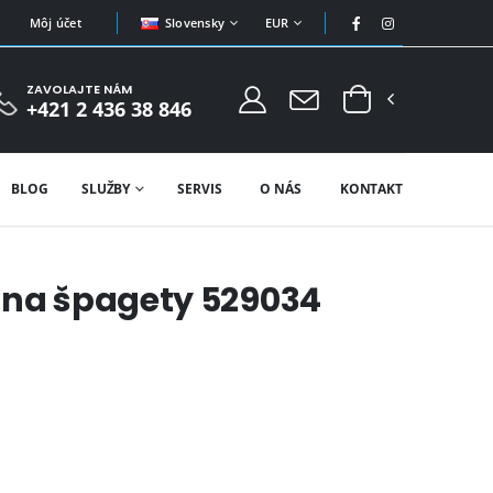
Slovensky
EUR
Môj účet
ZAVOLAJTE NÁM
+421 2 436 38 846
BLOG
SLUŽBY
SERVIS
O NÁS
KONTAKT
 na špagety 529034