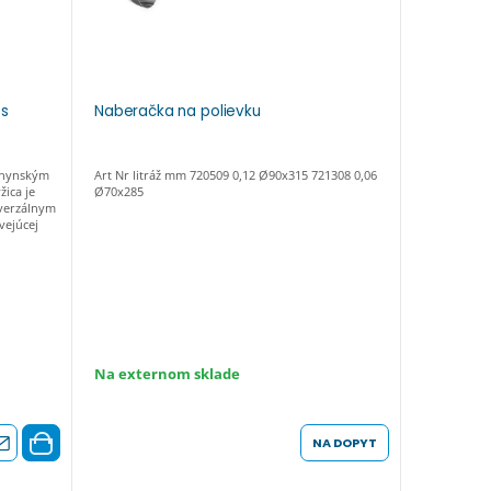
 s
Naberačka na polievku
Neberačk
uchynským
Art Nr litráž mm 720509 0,12 Ø90x315 721308 0,06
Rozmer: 3
žica je
Ø70x285
verzálnym
vejúcej
Na externom sklade
Na exter
NA DOPYT