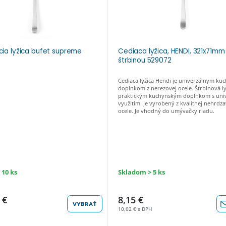
cia lyžica bufet supreme
Cediaca lyžica, HENDI, 321x71mm
štrbinou 529072
Cediaca lyžica Hendi je univerzálnym k
doplnkom z nerezovej ocele. Štrbinová ly
praktickým kuchynským doplnkom s uni
využitím. Je vyrobený z kvalitnej nehrdza
ocele. Je vhodný do umývačky riadu.
 10 ks
Skladom > 5 ks
 €
8,15 €
VYBRAŤ
10,02 € s DPH