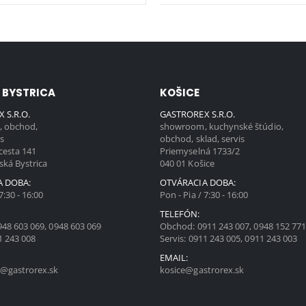
 BYSTRICA
KOŠICE
 S.R.O.
GASTROREX S.R.O.
 obchod,
showroom, kuchynské štúdio,
is
obchod, sklad, servis
cesta 141
Priemyselná 1733/2
ská Bystrica
040 01 Košice
A DOBA:
OTVÁRACIA DOBA:
7:30 - 16:00
Pon - Pia / 7:30 - 16:00
TELEFÓN:
948 603 069
,
0948 603 069
Obchod:
0911 243 007
,
0948 152 77
1 243 008
Servis:
0911 243 005
,
0911 243 003
EMAIL:
@gastrorex.sk
kosice@gastrorex.sk