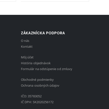
ZÁKAZNÍCKA PODPORA
O nás
Kontakt
Môj účet
História objednávok
Formulár na odstúpenie od zmluvy
Obchodné podmienky
1
Ochrana osobných údajov
IČO: 35783052
IČ DPH: SK2020256172