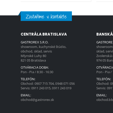
Zostaňme v kontakte
CENTRÁLA BRATISLAVA
BANSKÁ
GASTROREX S.R.O.
GASTROREX
showroom, kuchynské štúdio,
showroom,
obchod, sklad, servis
sklad, serv
Mlynské Luhy 80
Zvolenská 
821 05 Bratislava
974 05 Ban
OTVÁRACIA DOBA:
OTVÁRACI
Pon - Pia / 8:30 - 16:30
Pon - Pia / 
TELEFÓN:
TELEFÓN:
Obchod:
0907 715 704
,
0948 071 056
Obchod:
0
Servis:
0911 243 015
,
0911 243 019
Servis:
091
EMAIL:
EMAIL:
obchod@gastrorex.sk
obchod.bb