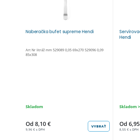
Naberačka bufet supreme Hendi
Servírova
Hendi
Art Nr litráž mm 529089 0,05 69x270 529096 0,09
85x308
Skladom
Skladom >
Od 8,10 €
Od 6,95
VYBRAŤ
9,96 € s DPH
8,55 € s DPH