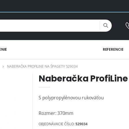
ENIE
REFERENCIE
NABERAČKA PROFILINE NA ŠPAGETY 529034
Naberačka ProfiLine
S polypropylénovou rukoväťou
Rozmer: 370mm
OBJEDNÁVACIE ČÍSLO:
529034