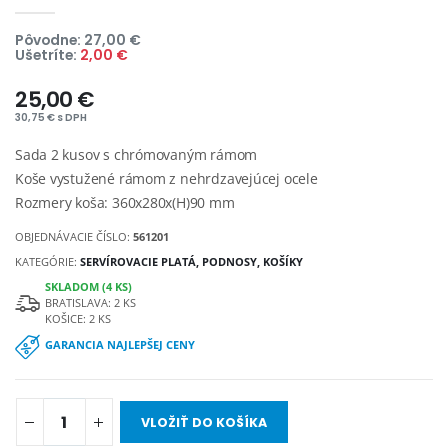
Pôvodne: 27,00 €
Ušetríte:
2,00 €
25,00 €
30,75 € s DPH
Sada 2 kusov s chrómovaným rámom
Koše vystužené rámom z nehrdzavejúcej ocele
Rozmery koša: 360x280x(H)90 mm
OBJEDNÁVACIE ČÍSLO:
561201
KATEGÓRIE:
SERVÍROVACIE PLATÁ, PODNOSY, KOŠÍKY
SKLADOM (4 KS)
BRATISLAVA: 2 KS
KOŠICE: 2 KS
GARANCIA NAJLEPŠEJ CENY
VLOŽIŤ DO KOŠÍKA