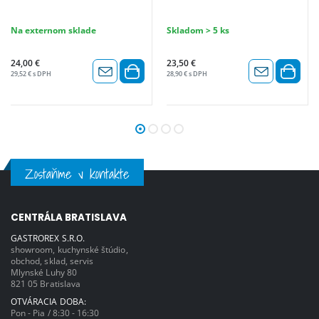
Na externom sklade
Skladom > 5 ks
24,00 €
23,50 €
29,52 € s DPH
28,90 € s DPH
Zostaňme v kontakte
CENTRÁLA BRATISLAVA
GASTROREX S.R.O.
showroom, kuchynské štúdio,
obchod, sklad, servis
Mlynské Luhy 80
821 05 Bratislava
OTVÁRACIA DOBA:
Pon - Pia / 8:30 - 16:30