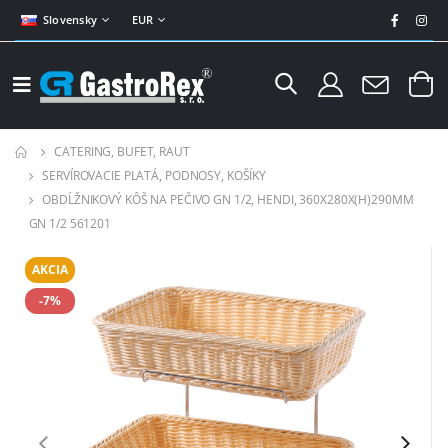
Slovensky
EUR
CATERING, BUFET, RAUT
SERVÍROVACIE PLATÁ, PODNOSY, KOŠÍKY
OBDĹŽNIKOVÝ KÔŠ NA PEČIVO GN 1/2, HENDI, 360X280X(H)290MM
GN 1/2 561201
AKCIA
-7%