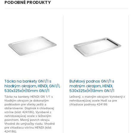
PODOBNÉ PRODUKTY
Tácka na bankety GN 1/1 s
Bufetový podnos GN 1/1 s
hladkým okrajom, HENDI, GN 1/1,
matným okrajom, HENDI,
530x325x(H)10mm GN 1/1
530x325x(H)13mm GN 1/1
807705
436103
Tácka na bankety HENDI GN 1/1 s
Leštený, s matným okrajom Vyrobený z
hladkým okrajom je dokonalým
nehrdzavejúcej ocele Hodí sa pre
podkladom pre všetky jedlá a
chladiace podnosy 424186
občerstvenie. Doplnok k chladiacej
vitríne (kód: 424186). Vyrobené z
nehrdzavejúcej ocele s lešteným
povrchom. Matný povrch okraju.
Vhodné do umývačky riadu. Vhodné
pre chladiacu vitrínu HENDI (kód:
424186).