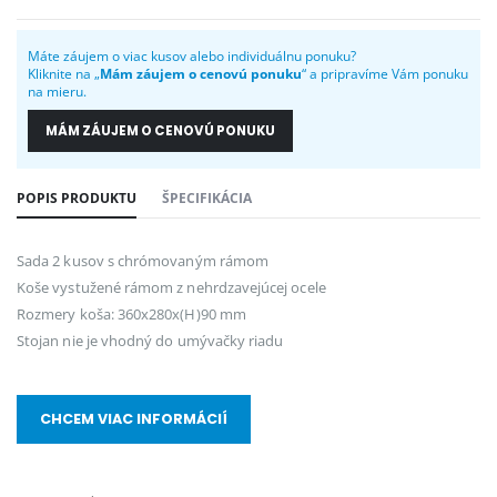
Máte záujem o viac kusov alebo individuálnu ponuku?
Kliknite na „
Mám záujem o cenovú ponuku
“ a pripravíme Vám ponuku
na mieru.
MÁM ZÁUJEM O CENOVÚ PONUKU
POPIS PRODUKTU
ŠPECIFIKÁCIA
Sada 2 kusov s chrómovaným rámom
Koše vystužené rámom z nehrdzavejúcej ocele
Rozmery koša: 360x280x(H)90 mm
Stojan nie je vhodný do umývačky riadu
CHCEM VIAC INFORMÁCIÍ