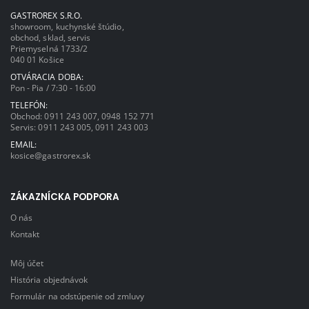
GASTROREX S.R.O.
showroom, kuchynské štúdio,
obchod, sklad, servis
Priemyselná 1733/2
040 01 Košice
OTVÁRACIA DOBA:
Pon - Pia / 7:30 - 16:00
TELEFÓN:
Obchod:
0911 243 007
,
0948 152 771
Servis:
0911 243 005
,
0911 243 003
EMAIL:
kosice@gastrorex.sk
ZÁKAZNÍCKA PODPORA
O nás
Kontakt
Môj účet
História objednávok
Formulár na odstúpenie od zmluvy