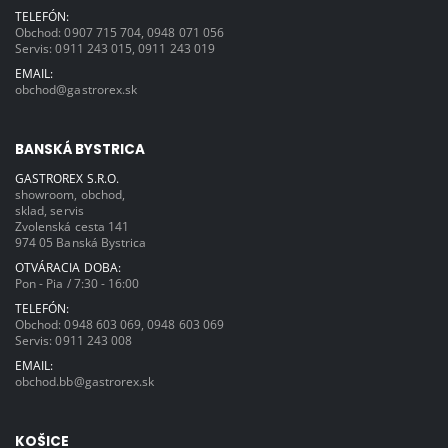
TELEFÓN:
Obchod:
0907 715 704
,
0948 071 056
Servis:
0911 243 015
,
0911 243 019
EMAIL:
obchod@gastrorex.sk
BANSKÁ BYSTRICA
GASTROREX S.R.O.
showroom, obchod,
sklad, servis
Zvolenská cesta 141
974 05 Banská Bystrica
OTVÁRACIA DOBA:
Pon - Pia / 7:30 - 16:00
TELEFÓN:
Obchod:
0948 603 069
,
0948 603 069
Servis:
0911 243 008
EMAIL:
obchod.bb@gastrorex.sk
KOŠICE