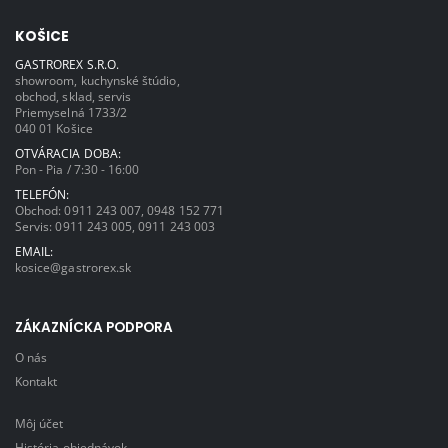
KOŠICE
GASTROREX S.R.O.
showroom, kuchynské štúdio,
obchod, sklad, servis
Priemyselná 1733/2
040 01 Košice
OTVÁRACIA DOBA:
Pon - Pia / 7:30 - 16:00
TELEFÓN:
Obchod:
0911 243 007
,
0948 152 771
Servis:
0911 243 005
,
0911 243 003
EMAIL:
kosice@gastrorex.sk
ZÁKAZNÍCKA PODPORA
O nás
Kontakt
Môj účet
História objednávok