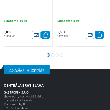
Skladom > 10 ks
Skladom > 5 ks
6,05 €
5,60 €
7,44 € s DPH
6,89 € s DPH
Zostaňme v kontakte
CENTRÁLA BRATISLAVA
GASTROREX S.R.O.
showroom, kuchynské štúdio,
obchod, sklad, servis
Mlynské Luhy 80
821 05 Bratislava