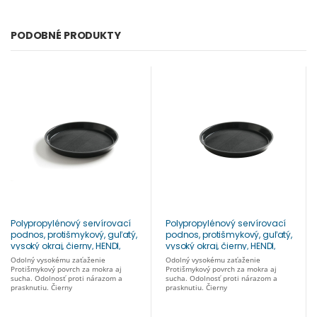
PODOBNÉ PRODUKTY
Polypropylénový servírovací
Polypropylénový servírovací
podnos, protišmykový, guľatý,
podnos, protišmykový, guľatý,
vysoký okraj, čierny, HENDI,
vysoký okraj, čierny, HENDI,
⌀360x(H)39mm Ø360 mm,
⌀320x(H)37mm Ø320 mm,
Odolný vysokému zaťaženie
Odolný vysokému zaťaženie
878408
878606
Protišmykový povrch za mokra aj
Protišmykový povrch za mokra aj
sucha. Odolnosť proti nárazom a
sucha. Odolnosť proti nárazom a
prasknutiu. Čierny
prasknutiu. Čierny