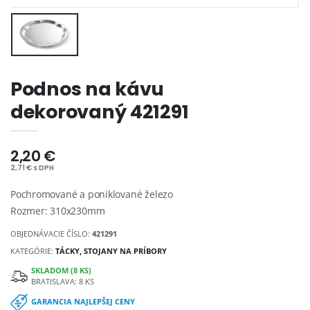
Podnos na kávu
dekorovaný 421291
2,20 €
2,71 € s DPH
Pochromované a poniklované železo
Rozmer: 310x230mm
OBJEDNÁVACIE ČÍSLO:
421291
KATEGÓRIE:
TÁCKY, STOJANY NA PRÍBORY
SKLADOM (8 KS)
BRATISLAVA: 8 KS
GARANCIA NAJLEPŠEJ CENY