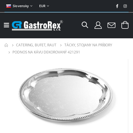
Slovensky
EUR
CATERING, BUFET, RAUT
TÁCKY, STOJANY NA PRÍBORY
PODNOS NA KÁVU DEKOROVANÝ 421291