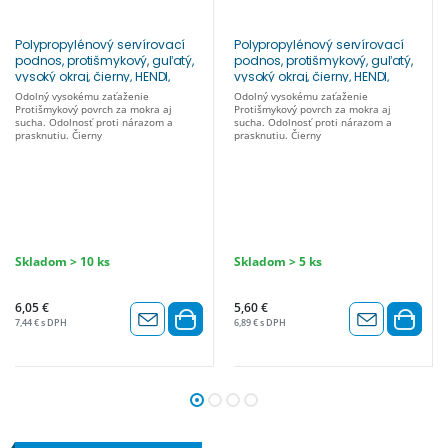
Polypropylénový servírovací
Polypropylénový servírovací
podnos, protišmykový, guľatý,
podnos, protišmykový, guľatý,
vysoký okraj, čierny, HENDI,
vysoký okraj, čierny, HENDI,
⌀360x(H)39mm Ø360 mm,
⌀320x(H)37mm Ø320 mm,
Odolný vysokému zaťaženie
Odolný vysokému zaťaženie
878408
878606
Protišmykový povrch za mokra aj
Protišmykový povrch za mokra aj
sucha. Odolnosť proti nárazom a
sucha. Odolnosť proti nárazom a
prasknutiu. Čierny
prasknutiu. Čierny
Skladom > 10 ks
Skladom > 5 ks
6,05 €
5,60 €
7,44 € s DPH
6,89 € s DPH