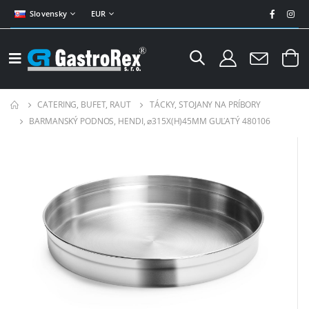
Slovensky
EUR
CATERING, BUFET, RAUT
TÁCKY, STOJANY NA PRÍBORY
BARMANSKÝ PODNOS, HENDI, ⌀315X(H)45MM GUĽATÝ 480106