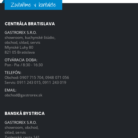
Zostaňme v kontakte
CENTRÁLA BRATISLAVA
GASTROREX S.R.O.
showroom, kuchynské štúdio,
obchod, sklad, servis
Mlynské Luhy 80
821 05 Bratislava
OTVÁRACIA DOBA:
Pon - Pia / 8:30 - 16:30
TELEFÓN:
Obchod:
0907 715 704
,
0948 071 056
Servis:
0911 243 015
,
0911 243 019
EMAIL:
obchod@gastrorex.sk
BANSKÁ BYSTRICA
GASTROREX S.R.O.
showroom, obchod,
sklad, servis
Zvolenská cesta 141