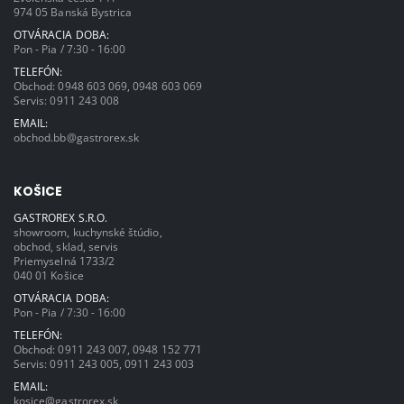
974 05 Banská Bystrica
OTVÁRACIA DOBA:
Pon - Pia / 7:30 - 16:00
TELEFÓN:
Obchod:
0948 603 069
,
0948 603 069
Servis:
0911 243 008
EMAIL:
obchod.bb@gastrorex.sk
KOŠICE
GASTROREX S.R.O.
showroom, kuchynské štúdio,
obchod, sklad, servis
Priemyselná 1733/2
040 01 Košice
OTVÁRACIA DOBA:
Pon - Pia / 7:30 - 16:00
TELEFÓN:
Obchod:
0911 243 007
,
0948 152 771
Servis:
0911 243 005
,
0911 243 003
EMAIL:
kosice@gastrorex.sk