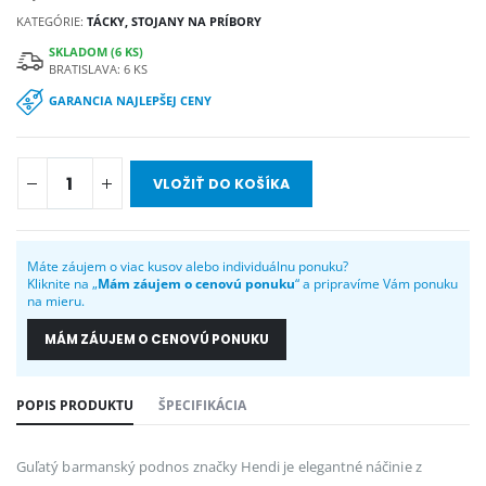
KATEGÓRIE:
TÁCKY, STOJANY NA PRÍBORY
SKLADOM (6 KS)
BRATISLAVA: 6 KS
GARANCIA NAJLEPŠEJ CENY
VLOŽIŤ DO KOŠÍKA
Máte záujem o viac kusov alebo individuálnu ponuku?
Kliknite na „
Mám záujem o cenovú ponuku
“ a pripravíme Vám ponuku
na mieru.
MÁM ZÁUJEM O CENOVÚ PONUKU
POPIS PRODUKTU
ŠPECIFIKÁCIA
Guľatý barmanský podnos značky Hendi je elegantné náčinie z