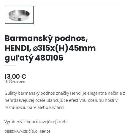
Barmanský podnos,
HENDI, ⌀315x(H)45mm
guľatý 480106
13,00 €
15,99 € s DPH
Guľatý barmanský podnos značky Hendi je elegantné náčinie z
nehrdzavejúcej ocele uľahčujúce efektívnu obsluhu hostí v
reštaurácii, bare alebo kaviarni.
Vyrobený z nehrdzavejúcej ocele.
OBJEDNÁVACIE ČÍSLO:
480106