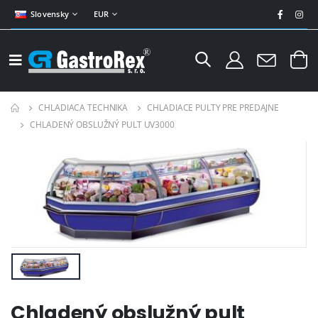
Slovensky
EUR
CHLADIACA TECHNIKA
CHLADIACE PULTY PRE PREDAJNE
CHLADENÝ OBSLUŽNÝ PULT UV3000
Chladený obslužný pult