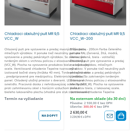
Chladiaci obslužný pult MR 9,5
Chladiaci obslužný pult MR 9,5
VCC_W
VCC_W-200
Chlazený pult pre vystavenie a predaj masných výrobkov,
Dľžka pultu - 200cm Farba čeleného
mliečnych výrobkov. V ponuke tiež neutrálny pult pre
panela RAL (červená, žltá, modrá,
vystavenie a predaj pekárskych výrobkov. So zakriveným
čierna, zelená, biela - voliteňá)
tvrdeným sklom s vrchnou policou z eloxovaného hliníka
Chlazený pult pre vystavenie a predaj
(VCC_W). Plocha na vystavenie produktov biela, z lakovanej
masných výrobkov, mliečnych
ocele. Ventilované chladenie Tepelne tvarované a
výrobkov. V ponuke tiež neutrálny pult
izolované bočné steny (hrúbka 40 mm). Tvrdené bočné sklo
pre vystavenie a predaj pekárskych
, predpripravené pre medzipolicu. Elektronický ovládací
výrobkov. So zakriveným tvrdeným
panel. Chladený uložný priestor s dverami. LED stropné
sklom s vrchnou policou z eloxovaného
svietidlo. Pracovná doska z nehrdzavejúcej ocele. Systém
hliníka (VCC_W). Plocha na vystavenie
proti zahmlievaniu skiel s horúcim vzduchom Vaňa z
produktov biela, z lakovanej ocele.
bieleho lakovaného plechu (vhodná pre styk s potravinami)
Ventilované chladenie Tepelne
s vysokotlakovo vstrekovanou polyuretánovou izoláciou
tvarované a izolované bočné steny
Termín na vyžiadanie
Na externom sklade (do 30 dní)
bez freónov (hustota 40 kg / m³) Výstavné podnosy
(hrúbka 40 mm). Tvrdené bočné sklo ,
Pôvodne: 2 930,00 € bez DPH
vyrobené z bieleho dodatočne lakovaného oceľového
predpripravené pre medzipolicu.
Ušetríte:
300,00 €
bez DPH
plechu (netoxické, vhodné na potraviny). Automatická
Elektronický ovládací panel. Chladený
odparovacia miska na vodu s plávajúcim prvkom (CG).
uložný priestor s dverami. LED stropné
2 630,00 €
Rozmrazovanie mimo cyklu. Pracovná teplota: +2°C až
svietidlo. Pracovná doska z
NA DOPYT
3 234,90 € s DPH
+5°C (Testovacie údaje: teplota + 25°C / relatívna vlhkosť
nehrdzavejúcej ocele. Systém proti
60%) HĹBKA: 1175 mm VÝŠKA: 1243 mm Dostupné dĺžky:
zahmlievaniu skiel s horúcim
1040, 1330, 1520, 1955, 2000, 2480, 2960, 3830 cm
vzduchom Vaňa z bieleho lakovaného
Dostupné verzie: Rohový modul (AA,AC) Neutrálný modul
plechu (vhodná pre styk s potravinami)