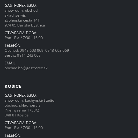
GASTROREX S.R.O.
showroom, obchod,
sklad, servis
Zvolenská cesta 141
974 05 Banská Bystrica
OTVÁRACIA DOBA:
Pon - Pia / 7:30 - 16:00
TELEFÓN:
Obchod:
0948 603 069
,
0948 603 069
Servis:
0911 243 008
EMAIL:
obchod.bb@gastrorex.sk
KOŠICE
GASTROREX S.R.O.
showroom, kuchynské štúdio,
obchod, sklad, servis
Priemyselná 1733/2
040 01 Košice
OTVÁRACIA DOBA:
Pon - Pia / 7:30 - 16:00
TELEFÓN: