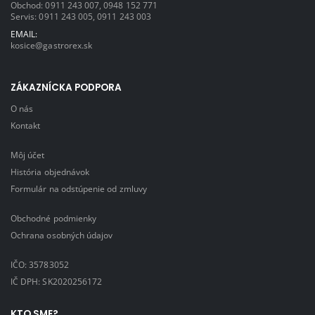
Obchod:
0911 243 007
,
0948 152 771
Servis:
0911 243 005
,
0911 243 003
EMAIL:
kosice@gastrorex.sk
ZÁKAZNÍCKA PODPORA
O nás
Kontakt
Môj účet
História objednávok
Formulár na odstúpenie od zmluvy
Obchodné podmienky
Ochrana osobných údajov
IČO: 35783052
IČ DPH: SK2020256172
KTO SME?