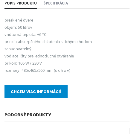
POPIS PRODUKTU
ŠPECIFIKÁCIA
presklené dvere
objem: 60 litrov
vnútorná teplota: +6 °C
princíp absorpčného chladenia s tichým chodom
zabudovateľný
vodiace lišty pre jednoduché otváranie
príkon: 106 W / 230 V
rozmery: 485x465x560 mm (š x h x v)
CHCEM VIAC INFORMÁCIÍ
PODOBNÉ PRODUKTY