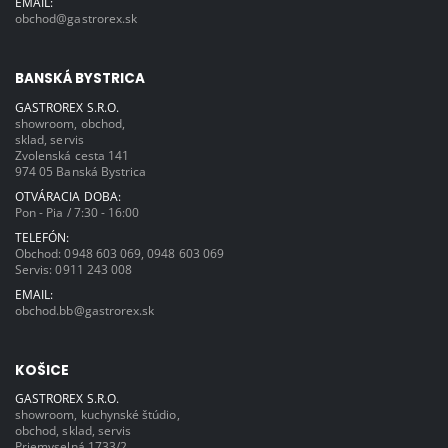
EMAIL:
obchod@gastrorex.sk
BANSKÁ BYSTRICA
GASTROREX S.R.O.
showroom, obchod,
sklad, servis
Zvolenská cesta 141
974 05 Banská Bystrica
OTVÁRACIA DOBA:
Pon - Pia / 7:30 - 16:00
TELEFÓN:
Obchod:
0948 603 069
,
0948 603 069
Servis:
0911 243 008
EMAIL:
obchod.bb@gastrorex.sk
KOŠICE
GASTROREX S.R.O.
showroom, kuchynské štúdio,
obchod, sklad, servis
Priemyselná 1733/2