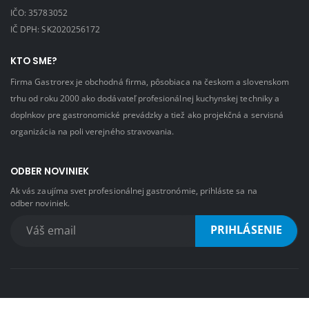
IČO: 35783052
IČ DPH: SK2020256172
KTO SME?
Firma Gastrorex je obchodná firma, pôsobiaca na českom a slovenskom
trhu od roku 2000 ako dodávateľ profesionálnej kuchynskej techniky a
doplnkov pre gastronomické prevádzky a tiež ako projekčná a servisná
organizácia na poli verejného stravovania.
ODBER NOVINIEK
Ak vás zaujíma svet profesionálnej gastronómie, prihláste sa na
odber noviniek.