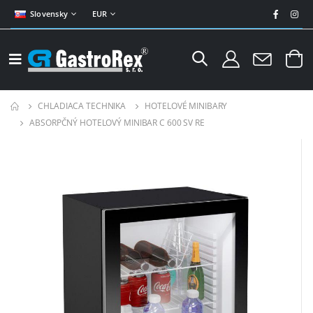
Slovensky
EUR
CHLADIACA TECHNIKA
HOTELOVÉ MINIBARY
ABSORPČNÝ HOTELOVÝ MINIBAR C 600 SV RE