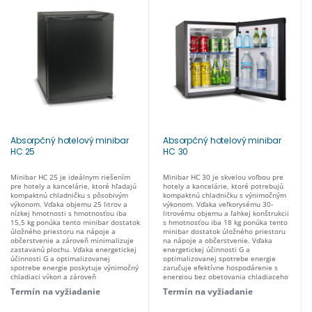
Absorpčný hotelový minibar
Absorpčný hotelový minibar
HC 25
HC 30
Minibar HC 25 je ideálnym riešením
Minibar HC 30 je skvelou voľbou pre
pre hotely a kancelárie, ktoré hľadajú
hotely a kancelárie, ktoré potrebujú
kompaktnú chladničku s pôsobivým
kompaktnú chladničku s výnimočným
výkonom. Vďaka objemu 25 litrov a
výkonom. Vďaka veľkorysému 30-
nízkej hmotnosti s hmotnosťou iba
litrovému objemu a ľahkej konštrukcii
15,5 kg ponúka tento minibar dostatok
s hmotnosťou iba 18 kg ponúka tento
úložného priestoru na nápoje a
minibar dostatok úložného priestoru
občerstvenie a zároveň minimalizuje
na nápoje a občerstvenie. Vďaka
zastavanú plochu. Vďaka energetickej
energetickej účinnosti G a
účinnosti G a optimalizovanej
optimalizovanej spotrebe energie
spotrebe energie poskytuje výnimočný
zaručuje efektívne hospodárenie s
chladiaci výkon a zároveň
energiou bez obetovania chladiaceho
maximalizuje energetickú účinnosť.
výkonu. Navyše, jeho elegantný dizajn
Termín na vyžiadanie
Termín na vyžiadanie
Jeho elegantný dizajn dvierok navyše
dvierok bez námahy ladí s akýmkoľvek
dokonale zapadne do každého
interiérom a dodáva priestoru nádych