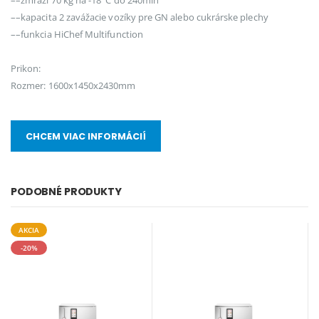
––zmrazí 70 kg na -18°C do 240min
––kapacita 2 zavážacie vozíky pre GN alebo cukrárske plechy
––funkcia HiChef Multifunction
Prikon:
Rozmer: 1600x1450x2430mm
CHCEM VIAC INFORMÁCIÍ
PODOBNÉ PRODUKTY
AKCIA
-20%