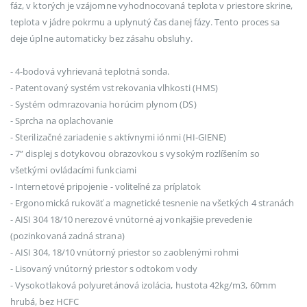
fáz, v ktorých je vzájomne vyhodnocovaná teplota v priestore skrine,
teplota v jádre pokrmu a uplynutý čas danej fázy. Tento proces sa
deje úplne automaticky bez zásahu obsluhy.
- 4-bodová vyhrievaná teplotná sonda.
- Patentovaný systém vstrekovania vlhkosti (HMS)
- Systém odmrazovania horúcim plynom (DS)
- Sprcha na oplachovanie
- Sterilizačné zariadenie s aktívnymi iónmi (HI-GIENE)
- 7” displej s dotykovou obrazovkou s vysokým rozlíšením so
všetkými ovládacími funkciami
- Internetové pripojenie - voliteľné za príplatok
- Ergonomická rukoväť a magnetické tesnenie na všetkých 4 stranách
- AISI 304 18/10 nerezové vnútorné aj vonkajšie prevedenie
(pozinkovaná zadná strana)
- AISI 304, 18/10 vnútorný priestor so zaoblenými rohmi
- Lisovaný vnútorný priestor s odtokom vody
- Vysokotlaková polyuretánová izolácia, hustota 42kg/m3, 60mm
hrubá, bez HCFC