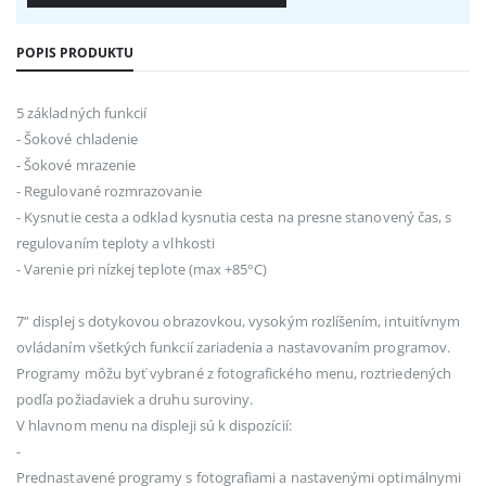
POPIS PRODUKTU
5 základných funkcií
- Šokové chladenie
- Šokové mrazenie
- Regulované rozmrazovanie
- Kysnutie cesta a odklad kysnutia cesta na presne stanovený čas, s
regulovaním teploty a vlhkosti
- Varenie pri nízkej teplote (max +85°C)
7” displej s dotykovou obrazovkou, vysokým rozlíšením, intuitívnym
ovládaním všetkých funkcií zariadenia a nastavovaním programov.
Programy môžu byť vybrané z fotografického menu, roztriedených
podľa požiadaviek a druhu suroviny.
V hlavnom menu na displeji sú k dispozícií:
-
Prednastavené programy s fotografiami a nastavenými optimálnymi