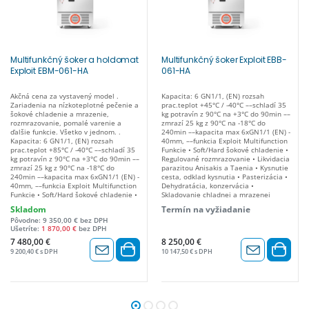
Multifunkčný šoker a holdomat
Multifunkčný šoker Exploit EBB-
Exploit EBM-061-HA
061-HA
Akčná cena za vystavený model .
Kapacita: 6 GN1/1, (EN) rozsah
Zariadenia na nízkoteplotné pečenie a
prac.teplot +45°C / -40°C ––schladí 35
šokové chladenie a mrazenie,
kg potravín z 90°C na +3°C do 90min ––
rozmrazovanie, pomalé varenie a
zmrazí 25 kg z 90°C na -18°C do
ďalšie funkcie. Všetko v jednom. .
240min ––kapacita max 6xGN1/1 (EN) -
Kapacita: 6 GN1/1, (EN) rozsah
40mm, ––funkcia Exploit Multifunction
prac.teplot +85°C / -40°C ––schladí 35
Funkcie • Soft/Hard šokové chladenie •
kg potravín z 90°C na +3°C do 90min ––
Regulované rozmrazovanie • Likvidacia
zmrazí 25 kg z 90°C na -18°C do
parazitou Anisakis a Taenia • Kysnutie
240min ––kapacita max 6xGN1/1 (EN) -
cesta, odklad kysnutia • Pasterizácia •
40mm, ––funkcia Exploit Multifunction
Dehydratácia, konzervácia •
Funkcie • Soft/Hard šokové chladenie •
Skladovanie chladnej a mrazenej
Regulované rozmrazovanie • Likvidacia
suroviny • Mikrokryštalizácia pri
Skladom
Termín na vyžiadanie
parazitou Anisakis a Taenia • Kysnutie
zmrazovaniu • Udržiavanie chladených
Pôvodne: 9 350,00 € bez DPH
cesta, odklad kysnutia • Pasterizácia •
jedál • Nepretržitý cyklus
Ušetríte:
1 870,00 €
bez DPH
Dehydratácia, konzervácia •
(viacúrovňový) • Rozpúšťanie čokolády
Skladovanie chladnej a mrazenej
• Funkcia pre výrobu smotanových
7 480,00 €
8 250,00 €
suroviny • Mikrokryštalizácia pri
jogurtov . 7” displej s dotykovou
9 200,40 € s DPH
10 147,50 € s DPH
zmrazovaniu • Varenie pri nízkej
obrazovkou, vysokým rozlíšením,
teplote (model EBM do +85°C) •
intuitívnym ovládaním všetkých funkcií
Udržiavanie chladených alebo teplých
zariadenia a nastavovaním programov.
jedál (model EBM) • Nepretržitý cyklus
Programy môžu byť vybrané z
(viacúrovňový) • Rozpúšťanie čokolády
fotografického menu, roztriedených
• Funkcia pre výrobu smotanových
podľa požiadaviek a druhu suroviny.