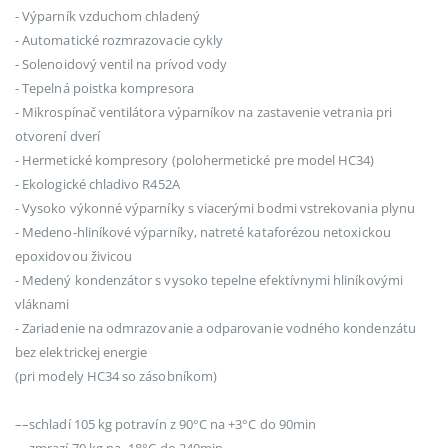
- Výparník vzduchom chladený
- Automatické rozmrazovacie cykly
- Solenoidový ventil na prívod vody
- Tepelná poistka kompresora
- Mikrospínač ventilátora výparníkov na zastavenie vetrania pri
otvorení dverí
- Hermetické kompresory (polohermetické pre model HC34)
- Ekologické chladivo R452A
- Vysoko výkonné výparníky s viacerými bodmi vstrekovania plynu
- Medeno-hliníkové výparníky, natreté kataforézou netoxickou
epoxidovou živicou
- Medený kondenzátor s vysoko tepelne efektívnymi hliníkovými
vláknami
- Zariadenie na odmrazovanie a odparovanie vodného kondenzátu
bez elektrickej energie
(pri modely HC34 so zásobníkom)
––schladí 105 kg potravín z 90°C na +3°C do 90min