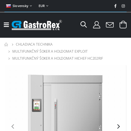
Slovensky
EUR
CHLADIACA TECHNIKA
MULTIFUNKČNÝ ŠOKER A HOLDOMAT EXPLOIT
MULTIFUNKČNÝ ŠOKER A HOLDOMAT HICHEF HC202RIF