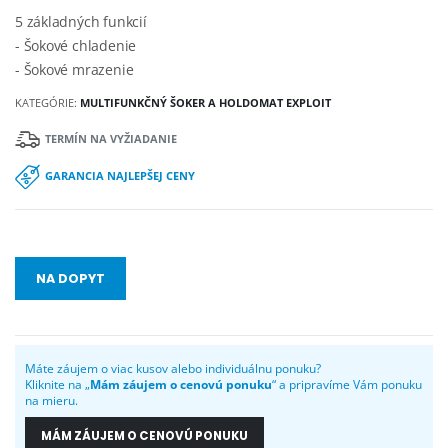
5 základných funkcií
- Šokové chladenie
- Šokové mrazenie
KATEGÓRIE:
MULTIFUNKČNÝ ŠOKER A HOLDOMAT EXPLOIT
TERMÍN NA VYŽIADANIE
GARANCIA NAJLEPŠEJ CENY
NA DOPYT
Máte záujem o viac kusov alebo individuálnu ponuku?
Kliknite na „
Mám záujem o cenovú ponuku
“ a pripravíme Vám ponuku
na mieru.
MÁM ZÁUJEM O CENOVÚ PONUKU