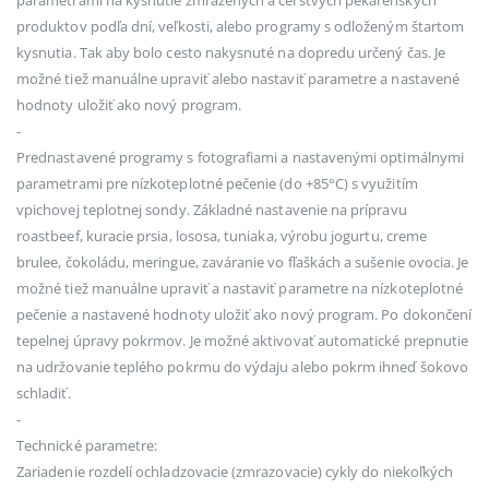
parametrami na kysnutie zmrazených a čerstvých pekárenských
produktov podľa dní, veľkosti, alebo programy s odloženým štartom
kysnutia. Tak aby bolo cesto nakysnuté na dopredu určený čas. Je
možné tiež manuálne upraviť alebo nastaviť parametre a nastavené
hodnoty uložiť ako nový program.
-
Prednastavené programy s fotografiami a nastavenými optimálnymi
parametrami pre nízkoteplotné pečenie (do +85°C) s využitím
vpichovej teplotnej sondy. Základné nastavenie na prípravu
roastbeef, kuracie prsia, lososa, tuniaka, výrobu jogurtu, creme
brulee, čokoládu, meringue, zaváranie vo fľaškách a sušenie ovocia. Je
možné tiež manuálne upraviť a nastaviť parametre na nízkoteplotné
pečenie a nastavené hodnoty uložiť ako nový program. Po dokončení
tepelnej úpravy pokrmov. Je možné aktivovať automatické prepnutie
na udržovanie teplého pokrmu do výdaju alebo pokrm ihneď šokovo
schladiť.
-
Technické parametre:
Zariadenie rozdelí ochladzovacie (zmrazovacie) cykly do niekoľkých