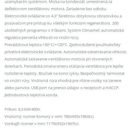
uzamykacím systémom. Miska na kondenzát umiestnená za
deflektorom ventilátorov motora. Zariadenie bez odtoku.
Elektronické ovládanie so 4,3" farebnou dotykovou obrazovkou a
posúvačom pre prístup ku všetkým funkciám regenerátora. 200
uložiteľných programov s 9 fázami. Systém Climachef, automatická
regulácia percenta vlhkosti vo vnútri rúry.
Prevádzková teplota +30°C/+120°C. Zjednodušené používateľsky
prívetivé elektronické ovládanie. Automatické odvetrávanie vlhkosti.
Automatické zastavenie ventilátorov motora pri otvorených
dvierkach. Periodická zmena smeru otáčania ventilátora pre lepšie
rozloženie teploty. Bzučiak na konci cyklu. Bezpečnostný termostat
vo vnútri rúry. Vnútorná rúra vhodná pre rôzne vozíky na taniere
alebo panvice. USB port na prenos údajov o receptoch a HACCP.
Jednobodová teplotná sonda.
Príkon: 6,3 kW/400V.
Vnútorný rozmer komory v mm: 780x695x1860(v).
Vonkajší rozmer v mm: 1179x932x1967(v).