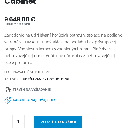
Cabinet
9 649,00 €
11 868,27 € s DPH
Zariadenie na udržiávaní horúcivh potravín, stojace na podlahe,
vetrané s CLIMACHEF. Inštalácia na podlahu bez prístupovej
rampy. Vodotesná komora s zaoblenými rohmi. Plné dvere z
nehrdzavejúcej ocele. Vnútorné nárazníky z nehrdzavejúcej
ocele pre um...
OBJEDNÁVACIE ČÍSLO:
HHFF20E
KATEGÓRIE:
UDRŽIAVANIE - HOT HOLDING
TERMÍN NA VYŽIADANIE
GARANCIA NAJLEPŠEJ CENY
VLOŽIŤ DO KOŠÍKA