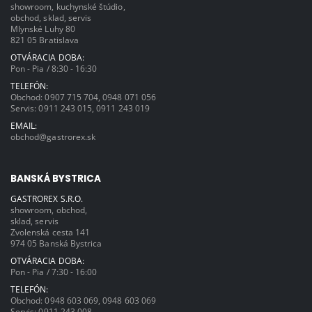
showroom, kuchynské štúdio,
obchod, sklad, servis
Mlynské Luhy 80
821 05 Bratislava
OTVÁRACIA DOBA:
Pon - Pia / 8:30 - 16:30
TELEFÓN:
Obchod:
0907 715 704
,
0948 071 056
Servis:
0911 243 015
,
0911 243 019
EMAIL:
obchod@gastrorex.sk
BANSKÁ BYSTRICA
GASTROREX S.R.O.
showroom, obchod,
sklad, servis
Zvolenská cesta 141
974 05 Banská Bystrica
OTVÁRACIA DOBA:
Pon - Pia / 7:30 - 16:00
TELEFÓN:
Obchod:
0948 603 069
,
0948 603 069
Servis:
0911 243 008