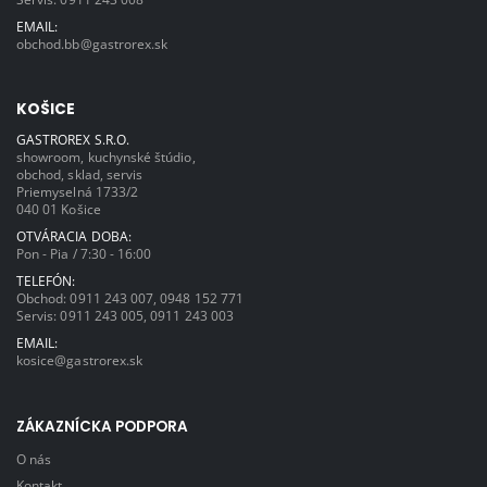
EMAIL:
obchod.bb@gastrorex.sk
KOŠICE
GASTROREX S.R.O.
showroom, kuchynské štúdio,
obchod, sklad, servis
Priemyselná 1733/2
040 01 Košice
OTVÁRACIA DOBA:
Pon - Pia / 7:30 - 16:00
TELEFÓN:
Obchod:
0911 243 007
,
0948 152 771
Servis:
0911 243 005
,
0911 243 003
EMAIL:
kosice@gastrorex.sk
ZÁKAZNÍCKA PODPORA
O nás
Kontakt