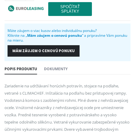
Máte záujem o viac kusov alebo individuálnu ponuku?
Kliknite na „
Mám záujem o cenovú ponuku
“ a pripravíme Vám ponuku
na mieru.
MÁM ZÁUJEM O CENOVÚ PONUKU
POPIS PRODUKTU
DOKUMENTY
Zariadenie na udržiávaní horúcivh potravín, stojace na podlahe,
vetrané s CLIMACHEF. Inštalácia na podlahu bez prístupovej rampy.
Vodotesná komora s zaoblenými rohmi. Plné dvere z nehrdzavejúcej
ocele. Vnútorné nárazníky z nehrdzavejúcej ocele pre umiestnenie
vozíka. Predné tesnenie vyrobené z potravinárskeho a vysoko
tepelne odolného silikónu. Vetrané vykurovanie zabezpečené vysoko
účinnými vykurovacími prvkami. Dvere vybavené trojbodovým