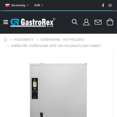
Slovensky
EUR
HOLDOMATY
UDRŽIAVANIE - HOT HOLDING
SKRIŇA PRE UDRŽIAVANIE HHFF 20E HOLDING FLOOR CABINET