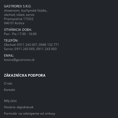
GASTROREX S.R.O.
showroom, kuchynské štúdio,
obchod, sklad, servis
Priemyselná 1733/2
040 01 Košice
OTVÁRACIA DOBA:
Pon - Pia / 7:30 - 16:00
TELEFÓN:
Obchod:
0911 243 007
,
0948 152 771
Servis:
0911 243 005
,
0911 243 003
EMAIL:
kosice@gastrorex.sk
ZÁKAZNÍCKA PODPORA
O nás
Kontakt
Môj účet
História objednávok
Formulár na odstúpenie od zmluvy