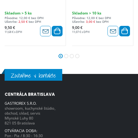
Skladom > 5 ks
Skladom > 10 ks
Pôvodne: 12,00 € bez DPH
Pôvodne: 12,00 € bez DPH
Ušetríte:
2,50 €
bez DPH
Ušetríte:
3,00 €
bez DPH
9,50 €
9,00 €
11,68 € s DPH
11,07 € s DPH
Zostaňme v kontakte
CENTRÁLA BRATISLAVA
GASTROREX S.R.O.
showroom, kuchynské štúdio,
obchod, sklad, servis
Mlynské Luhy 80
821 05 Bratislava
OTVÁRACIA DOBA:
Pon - Pia / 8:30 - 16:30