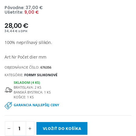
Pôvodne: 37,00 €
Ušetríte:
9,00 €
28,00 €
34,44 € s DPH
100% nepriľnavý silikón.
Art Nr Počet dier mm
OBJEDNÁVACIE ČÍSLO:
676356
KATEGÓRIE:
FORMY SILIKONOVÉ
SKLADOM (4 KS)
BRATISLAVA: 2 KS
BANSKÁ BYSTRICA: 1 KS
KOŠICE: 1 KS
GARANCIA NAJLEPŠEJ CENY
VLOŽIŤ DO KOŠÍKA