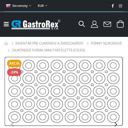
Slovensky
EUR
INVENTÁR PRE CUKRÁROV A ZMRZLINÁROV
FORMY SILIKONOVÉ
SILIKÓNOVÁ FORMA MINI-TARTELETTE 676356
AKCIA
-24%