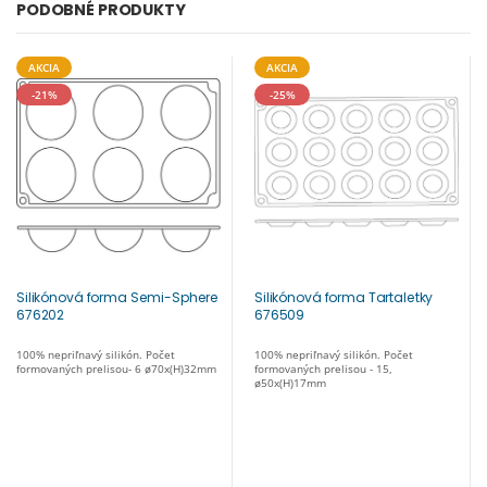
PODOBNÉ PRODUKTY
AKCIA
AKCIA
-21%
-25%
Silikónová forma Semi-Sphere
Silikónová forma Tartaletky
676202
676509
100% nepriľnavý silikón. Počet
100% nepriľnavý silikón. Počet
formovaných prelisou- 6 ø70x(H)32mm
formovaných prelisou - 15,
ø50x(H)17mm