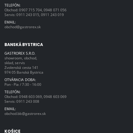
TELEFÓN:
Obchod:
0907 715 704
,
0948 071 056
Servis:
0911 243 015
,
0911 243 019
EMAIL:
obchod@gastrorex.sk
BANSKÁ BYSTRICA
GASTROREX S.R.O.
showroom, obchod,
sklad, servis
Zvolenská cesta 141
974 05 Banská Bystrica
OTVÁRACIA DOBA:
Pon - Pia / 7:30 - 16:00
TELEFÓN:
Obchod:
0948 603 069
,
0948 603 069
Servis:
0911 243 008
EMAIL:
obchod.bb@gastrorex.sk
KOŠICE