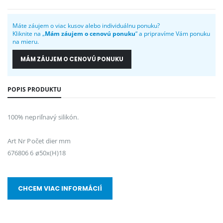
Máte záujem o viac kusov alebo individuálnu ponuku?
Kliknite na „
Mám záujem o cenovú ponuku
“ a pripravíme Vám ponuku
na mieru.
MÁM ZÁUJEM O CENOVÚ PONUKU
POPIS PRODUKTU
100% nepriľnavý silikón.
Art Nr Počet dier mm
676806 6 ø50x(H)18
CHCEM VIAC INFORMÁCIÍ