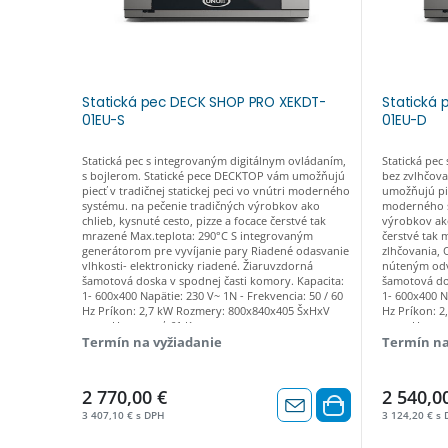
Statická pec DECK SHOP PRO XEKDT-
Statická
01EU-S
01EU-D
Statická pec s integrovaným digitálnym ovládaním,
Statická pec
s bojlerom. Statické pece DECKTOP vám umožňujú
bez zvlhčov
piecť v tradičnej statickej peci vo vnútri moderného
umožňujú pie
systému. na pečenie tradičných výrobkov ako
moderného s
chlieb, kysnuté cesto, pizze a focace čerstvé tak
výrobkov ako
mrazené Max.teplota: 290°C S integrovaným
čerstvé tak 
generátorom pre vyvíjanie pary Riadené odasvanie
zlhčovania, 
vlhkosti- elektronicky riadené. Žiaruvzdorná
núteným odv
šamotová doska v spodnej časti komory. Kapacita:
šamotová dos
1- 600x400 Napätie: 230 V~ 1N - Frekvencia: 50 / 60
1- 600x400 N
Hz Príkon: 2,7 kW Rozmery: 800x840x405 ŠxHxV
Hz Príkon: 
mm - Hmotnosť: 61 Kg
mm - Hmotno
Termín na vyžiadanie
Termín na
2 770,00 €
2 540,0
3 407,10 € s DPH
3 124,20 € s