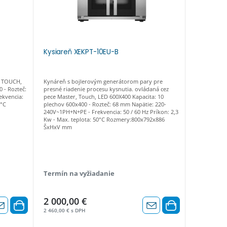
Kysiareň XEKPT-10EU-B
Kysiareň
, TOUCH,
Kynáreň s bojlerovým generátorom pary pre
Ovládaná ce
 - Rozteč:
presné riadenie procesu kysnutia. ovládaná cez
LED 600X400
ekvencia:
pece Master, Touch, LED 600X400 Kapacita: 10
70 mm Napä
0°C
plechov 600x400 - Rozteč: 68 mm Napätie: 220-
50 / 60 Hz P
240V~1PH+N+PE - Frekvencia: 50 / 60 Hz Príkon: 2,3
Rozmery:8
Kw - Max. teplota: 50°C Rozmery:800x792x886
ŠxHxV mm
Termín na vyžiadanie
Skladom
2 000,00 €
1 320,0
2 460,00 € s DPH
1 623,60 € 