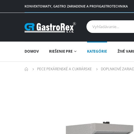
KONVEKTOMATY, GASTRO ZARIADENIE A PROFIGASTROTECHNIKA
DOMOV
RIEŠENIE PRE
KATEGÓRIE
ŽIVÉ VAR
PECE PEKÁRENSKÉ A CUKRÁRSKE
DOPLNKOVÉ ZARIAD