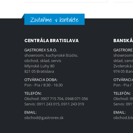
Zostaňme v kontakte
CENTRÁLA BRATISLAVA
BANSKÁ
GASTROREX S.R.O.
GASTROREX
showroom, kuchynské štúdio,
showroom,
obchod, sklad, servis
sklad, serv
Mlynské Luhy 80
Zvolenská 
821 05 Bratislava
974 05 Ban
OTVÁRACIA DOBA:
OTVÁRACI
Pon - Pia / 8:30 - 16:30
Pon - Pia / 
TELEFÓN:
TELEFÓN:
Obchod:
0907 715 704
,
0948 071 056
Obchod:
0
Servis:
0911 243 015
,
0911 243 019
Servis:
091
EMAIL:
EMAIL:
obchod@gastrorex.sk
obchod.bb