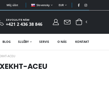
Slovensky
EUR
Môj účet
ZAVOLAJTE NÁM
+421 2 436 38 846
BLOG
SLUŽBY
SERVIS
O NÁS
KONTAKT
XEKHT-ACEU
S XEKHT-ACEU