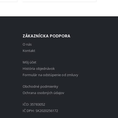
ZÁKAZNÍCKA PODPORA
O nás
Kontakt
Môj účet
História objednávok
Formulár na odstúpenie od zmluvy
Obchodné podmienky
1
Ochrana osobných údajov
IČO: 35783052
IČ DPH: SK2020256172