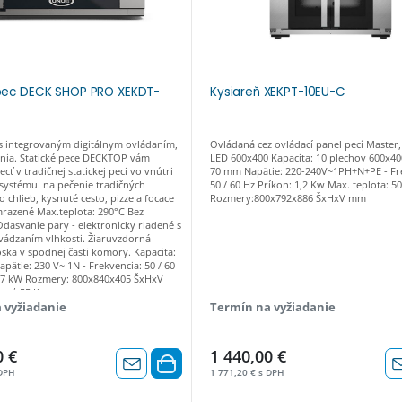
 pec DECK SHOP PRO XEKDT-
Kysiareň XEKPT-10EU-C
 s integrovaným digitálnym ovládaním,
Ovládaná cez ovládací panel pecí Master
ania. Statické pece DECKTOP vám
LED 600x400 Kapacita: 10 plechov 600x400
cť v tradičnej statickej peci vo vnútri
70 mm Napätie: 220-240V~1PH+N+PE - Fr
ystému. na pečenie tradičných
50 / 60 Hz Príkon: 1,2 Kw Max. teplota: 5
 chlieb, kysnuté cesto, pizze a focace
Rozmery:800x792x886 ŠxHxV mm
mrazené Max.teplota: 290°C Bez
Odasvanie pary - elektronicky riadené s
ádzaním vlhkosti. Žiaruvzdorná
ka v spodnej časti komory. Kapacita:
apätie: 230 V~ 1N - Frekvencia: 50 / 60
2,7 kW Rozmery: 800x840x405 ŠxHxV
sť: 55 Kg
 vyžiadanie
Termín na vyžiadanie
0 €
1 440,00 €
 DPH
1 771,20 € s DPH