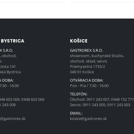
 BYSTRICA
KOŠICE
 S.R.O.
GASTROREX S.R.O.
 obchod,
showroom, kuchynské štúdio,
is
obchod, sklad, servis
cesta 141
Priemyselná 1733/2
ská Bystrica
040 01 Košice
A DOBA:
OTVÁRACIA DOBA:
7:30 - 16:00
Pon - Pia / 7:30 - 16:00
TELEFÓN:
948 603 069
,
0948 603 069
Obchod:
0911 243 007
,
0948 152 77
1 243 008
Servis:
0911 243 005
,
0911 243 003
EMAIL:
@gastrorex.sk
kosice@gastrorex.sk