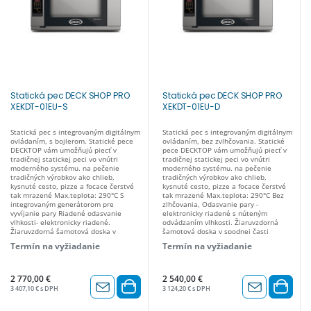
Statická pec DECK SHOP PRO
Statická pec DECK SHOP PRO
XEKDT-01EU-S
XEKDT-01EU-D
Statická pec s integrovaným digitálnym
Statická pec s integrovaným digitálnym
ovládaním, s bojlerom. Statické pece
ovládaním, bez zvlhčovania. Statické
DECKTOP vám umožňujú piecť v
pece DECKTOP vám umožňujú piecť v
tradičnej statickej peci vo vnútri
tradičnej statickej peci vo vnútri
moderného systému. na pečenie
moderného systému. na pečenie
tradičných výrobkov ako chlieb,
tradičných výrobkov ako chlieb,
kysnuté cesto, pizze a focace čerstvé
kysnuté cesto, pizze a focace čerstvé
tak mrazené Max.teplota: 290°C S
tak mrazené Max.teplota: 290°C Bez
integrovaným generátorom pre
zlhčovania, Odasvanie pary -
vyvíjanie pary Riadené odasvanie
elektronicky riadené s núteným
vlhkosti- elektronicky riadené.
odvádzaním vlhkosti. Žiaruvzdorná
Žiaruvzdorná šamotová doska v
šamotová doska v spodnej časti
spodnej časti komory. Kapacita: 1-
komory. Kapacita: 1- 600x400 Napätie:
Termín na vyžiadanie
Termín na vyžiadanie
600x400 Napätie: 230 V~ 1N -
230 V~ 1N - Frekvencia: 50 / 60 Hz
Frekvencia: 50 / 60 Hz Príkon: 2,7 kW
Príkon: 2,7 kW Rozmery: 800x840x405
Rozmery: 800x840x405 ŠxHxV mm -
ŠxHxV mm - Hmotnosť: 55 Kg
Hmotnosť: 61 Kg
2 770,00 €
2 540,00 €
3 407,10 € s DPH
3 124,20 € s DPH