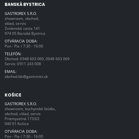
BANSKÁ BYSTRICA
GASTROREX S.R.O.
showroom, obchod,
sklad, servis
Zvolenská cesta 141
974 05 Banská Bystrica
OTVÁRACIA DOBA:
Pon - Pia / 7:30 - 16:00
TELEFÓN:
Obchod:
0948 603 069
,
0948 603 069
Servis:
0911 243 008
EMAIL:
obchod.bb@gastrorex.sk
KOŠICE
GASTROREX S.R.O.
showroom, kuchynské štúdio,
obchod, sklad, servis
Priemyselná 1733/2
040 01 Košice
OTVÁRACIA DOBA:
Pon - Pia / 7:30 - 16:00