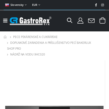
Slovensky
EUR
PECE PEKÁRENSKÉ A CUKRÁRSKE
DOPLNKOVÉ ZARIADENIA A PRÍSLUŠENSTVO PECÍ BAKERLUX
SHOP.PRO
NÁDRŽ NA VODU XHC020