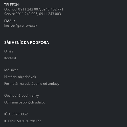
TELEFÓN:
Obchod:
0911 243 007
,
0948 152 771
Servis:
0911 243 005
,
0911 243 003
EMAIL:
kosice@gastrorex.sk
ZÁKAZNÍCKA PODPORA
O nás
Kontakt
Môj účet
História objednávok
Formulár na odstúpenie od zmluvy
Obchodné podmienky
Ochrana osobných údajov
IČO: 35783052
IČ DPH: SK2020256172