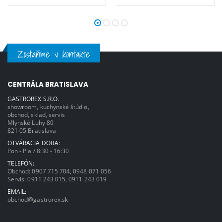
Zostaňme v kontakte
CENTRÁLA BRATISLAVA
GASTROREX S.R.O.
showroom, kuchynské štúdio,
obchod, sklad, servis
Mlynské Luhy 80
821 05 Bratislava
OTVÁRACIA DOBA:
Pon - Pia / 8:30 - 16:30
TELEFÓN:
Obchod:
0907 715 704
,
0948 071 056
Servis:
0911 243 015
,
0911 243 019
EMAIL:
obchod@gastrorex.sk