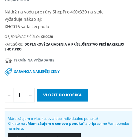
282,90 € s DPH
Nádrž na vodu pre rúry ShopPro 460x330 na stole
Vyžaduje nákup aj:
XHC016 sada čerpadla
OBJEDNÁVACIE ČÍSLO:
XHC020
KATEGÓRIE:
DOPLNKOVÉ ZARIADENIA A PRÍSLUŠENSTVO PECÍ BAKERLUX
SHOP.PRO
TERMÍN NA VYŽIADANIE
GARANCIA NAJLEPŠEJ CENY
VLOŽIŤ DO KOŠÍKA
Máte záujem o viac kusov alebo individuálnu ponuku?
Kliknite na „
Mám záujem o cenovú ponuku
“ a pripravíme Vám ponuku
na mieru.