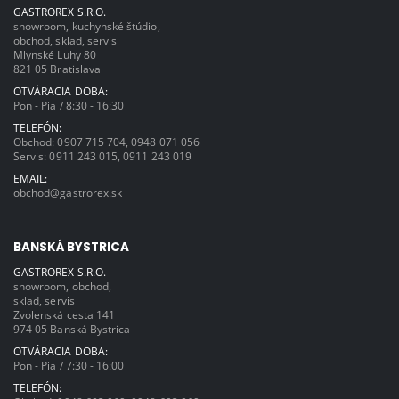
GASTROREX S.R.O.
showroom, kuchynské štúdio,
obchod, sklad, servis
Mlynské Luhy 80
821 05 Bratislava
OTVÁRACIA DOBA:
Pon - Pia / 8:30 - 16:30
TELEFÓN:
Obchod:
0907 715 704
,
0948 071 056
Servis:
0911 243 015
,
0911 243 019
EMAIL:
obchod@gastrorex.sk
BANSKÁ BYSTRICA
GASTROREX S.R.O.
showroom, obchod,
sklad, servis
Zvolenská cesta 141
974 05 Banská Bystrica
OTVÁRACIA DOBA:
Pon - Pia / 7:30 - 16:00
TELEFÓN: