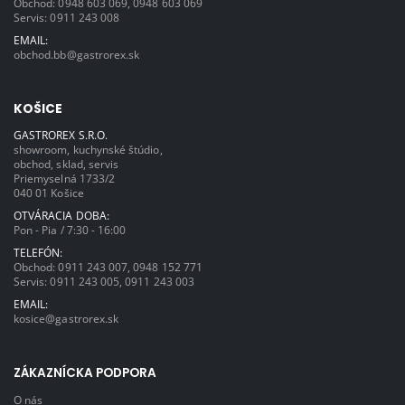
Obchod:
0948 603 069
,
0948 603 069
Servis:
0911 243 008
EMAIL:
obchod.bb@gastrorex.sk
KOŠICE
GASTROREX S.R.O.
showroom, kuchynské štúdio,
obchod, sklad, servis
Priemyselná 1733/2
040 01 Košice
OTVÁRACIA DOBA:
Pon - Pia / 7:30 - 16:00
TELEFÓN:
Obchod:
0911 243 007
,
0948 152 771
Servis:
0911 243 005
,
0911 243 003
EMAIL:
kosice@gastrorex.sk
ZÁKAZNÍCKA PODPORA
O nás