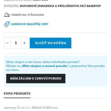
KATEGÓRIE:
DOPLNKOVÉ ZARIADENIA A PRÍSLUŠENSTVO PECÍ BAKERTOP
TERMÍN NA VYŽIADANIE
GARANCIA NAJLEPŠEJ CENY
VLOŽIŤ DO KOŠÍKA
Máte záujem o viac kusov alebo individuálnu ponuku?
Kliknite na „
Mám záujem o cenovú ponuku
“ a pripravíme Vám ponuku
na mieru.
MÁM ZÁUJEM O CENOVÚ PONUKU
POPIS PRODUKTU
rozmery Š x H x V : 860x817x309 mm