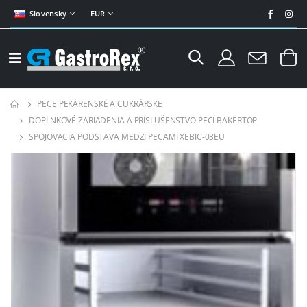
Slovensky
EUR
PECE PEKÁRENSKÉ A CUKRÁRSKE
DOPLNKOVÉ ZARIADENIA A PRÍSLUŠENSTVO PECÍ BAKERTOP
SPOJOVACIA PODSTAVA MEDZI PECAMI XEBIC-03EU