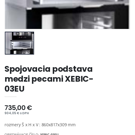
Spojovacia podstava
medzi pecami XEBIC-
03EU
735,00 €
904,05 € s DPH
rozmery Š x H x V : 860x817x309 mm
OBJEDNÁVACIE ČÍSLO:
XEBIC-03EU