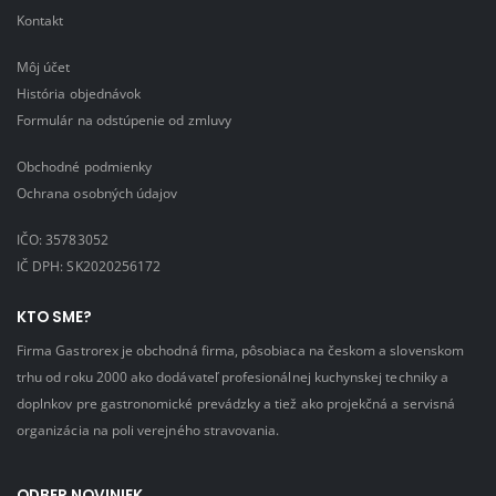
Kontakt
Môj účet
História objednávok
Formulár na odstúpenie od zmluvy
Obchodné podmienky
Ochrana osobných údajov
IČO: 35783052
IČ DPH: SK2020256172
KTO SME?
Firma Gastrorex je obchodná firma, pôsobiaca na českom a slovenskom
trhu od roku 2000 ako dodávateľ profesionálnej kuchynskej techniky a
doplnkov pre gastronomické prevádzky a tiež ako projekčná a servisná
organizácia na poli verejného stravovania.
ODBER NOVINIEK