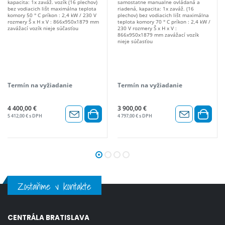
kapacita: 1x zaváž. vozík (16 plechov)
samostatne manualne ovládaná a
bez vodiacich lišt maximálna teplota
riadená, kapacita: 1x zaváž. (16
komory 50 ° C príkon : 2,4 kW / 230 V
plechov) bez vodiacich lišt maximálna
rozmery Š x H x V : 866x950x1879 mm
teplota komory 70 ° C príkon : 2,4 kW /
zavážací vozík nieje súčasťou
230 V rozmery Š x H x V :
866x950x1879 mm zavážací vozík
nieje súčasťou
Termín na vyžiadanie
Termín na vyžiadanie
4 400,00 €
3 900,00 €
5 412,00 € s DPH
4 797,00 € s DPH
Zostaňme v kontakte
CENTRÁLA BRATISLAVA