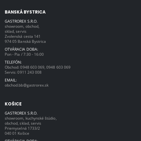
BANSKÁ BYSTRICA
GASTROREX S.R.O.
showroom, obchod,
sklad, servis
Zvolenská cesta 141
974 05 Banská Bystrica
OTVÁRACIA DOBA:
Pon - Pia / 7:30 - 16:00
TELEFÓN:
Obchod:
0948 603 069
,
0948 603 069
Servis:
0911 243 008
EMAIL:
obchod.bb@gastrorex.sk
KOŠICE
GASTROREX S.R.O.
showroom, kuchynské štúdio,
obchod, sklad, servis
Priemyselná 1733/2
040 01 Košice
OTVÁRACIA DOBA: