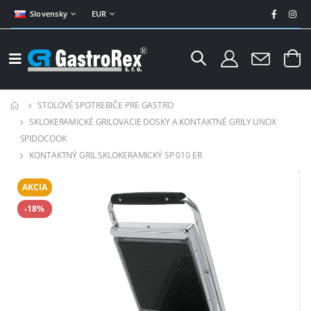
Slovensky
EUR
STOLOVÉ SPOTREBIČE PRE GASTRO
SKLOKERAMICKÉ GRILOVACIE DOSKY A KONTAKTNÉ GRILY UNOX
SPIDOCOOK
KONTAKTNÝ GRIL SKLOKERAMICKÝ SP 010 ER
AKCIA
-18%