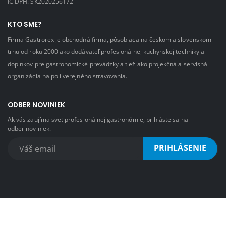
IČ DPH: SK2020256172
KTO SME?
Firma Gastrorex je obchodná firma, pôsobiaca na českom a slovenskom
trhu od roku 2000 ako dodávateľ profesionálnej kuchynskej techniky a
doplnkov pre gastronomické prevádzky a tiež ako projekčná a servisná
organizácia na poli verejného stravovania.
ODBER NOVINIEK
Ak vás zaujíma svet profesionálnej gastronómie, prihláste sa na
odber noviniek.