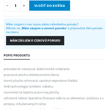
VLOŽIŤ DO KOŠÍKA
Máte záujem o viac kusov alebo individuálnu ponuku?
Kliknite na „
Mám záujem o cenovú ponuku
“ a pripravíme Vám ponuku
na mieru.
MÁM ZÁUJEM O CENOVÚ PONUKU
POPIS PRODUKTU
prevedenie: nerezové, elektronické ovládanie
pracovná plocha sklokeramická čierna
horná plocha ryhovaná, spodná neporézna hladká
SHB technológia rýchleho nábehu
rovnomerná teplota pracovnej plochy
výhrevné telesá: špeciálne žhaviace vlákna so sklenenou izoláciou a s
emisiou infračervených lúčov