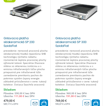
EKO
Grilovacia platňa
Grilovacia platňa
sklokeramická SP 200
sklokeramická SP 300
SpidoFlat
SpidoFlat
prevedenie: nerezové pracovná plocha
prevedenie: nerezové pracovná plocha
sklokeramická hladká neporézna SHB
sklokeramická hladká neporézna SHB
technológia rýchleho nábehu
technológia rýchleho nábehu
rovnomerná teplota pracovnej plochy
rovnomerná teplota pracovnej plochy
výhrevné telesá: špeciálne žhaviace
výhrevné telesá: špeciálne žhaviace
vlákna so sklenenou izoláciou a s
vlákna so sklenenou izoláciou a s
emisiou infračervených lúčov plocha
emisiou infračervených lúčov plocha
priepustná pre infračervené lúče
priepustná pre infračervené lúče
zamedzenie prenikaniu pachov do
zamedzenie prenikaniu pachov do
pokrmov systém úspory energie
pokrmov systém úspory energie
základné príslušenstvo v cene: tukový
základné príslušenstvo v cene: tukový
kolektor, čistiaca špachtľa pracovná
kolektor, čistiaca špachtľa pracovná
teplota: 30 - 400 °C manuálne
teplota: 30 - 400 °C manuálne
Skladom
Skladom
ovládanie rozmer pracovnej plochy: 28
ovládanie rozmer pracovnej plochy: 57
Pôvodne: 590,00 € bez DPH
Pôvodne: 960,00 € bez DPH
x 44 cm príkon: 2,5 kW / 230 V
x 44 cm príkon: 5 kW / 230 V rozmery:
Ušetríte:
111,00 €
bez DPH
Ušetríte:
191,00 €
bez DPH
rozmery: 398x654x129 mm (š x h x v)
693x654x129 mm (š x h x v)
479,00 €
769,00 €
589,17 € s DPH
945,87 € s DPH