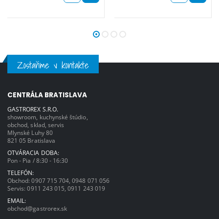
Zostaňme v kontakte
CENTRÁLA BRATISLAVA
GASTROREX S.R.O.
showroom, kuchynské štúdio,
obchod, sklad, servis
Mlynské Luhy 80
821 05 Bratislava
OTVÁRACIA DOBA:
Pon - Pia / 8:30 - 16:30
TELEFÓN:
Obchod:
0907 715 704
,
0948 071 056
Servis:
0911 243 015
,
0911 243 019
EMAIL:
obchod@gastrorex.sk