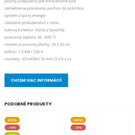
plocha priepustná pre infračervené lúče
zamedzenie prenikaniu pachov do pokrmov
systém úspory energie
základné príslušenstvo v cene:
tukový kolektor, čistiaca špachtľa
pracovná teplota: 30 - 400 °C
rozmer pracovnej plochy: 25 x 25 cm
príkon: 1,5 kW / 230 V
rozmery: 331x458x176 mm (š x h x v)
CHCEM VIAC INFORMÁCIÍ
PODOBNÉ PRODUKTY
AKCIA
AKCIA
-19%
-20%