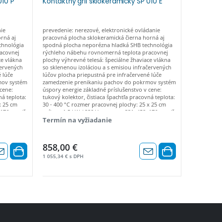
010 P
Kontaktný gril sklokeramický SP 010 E
Kontaktný
ie
prevedenie: nerezové, elektronické ovládanie
prevedenie:
rná aj
pracovná plocha sklokeramická čierna horná aj
pracovná pl
chnológia
spodná plocha neporézna hladká SHB technológia
horná aj s
acovnej
rýchleho nábehu rovnomerná teplota pracovnej
technológi
ce vlákna
plochy výhrevné telesá: špeciálne žhaviace vlákna
pracovnej p
červených
so sklenenou izoláciou a s emisiou infračervených
žhaviace vl
 lúče
lúčov plocha priepustná pre infračervené lúče
infračerven
mov systém
zamedzenie prenikaniu pachov do pokrmov systém
infračerven
cene:
úspory energie základné príslušenstvo v cene:
do pokrmov
ná teplota:
tukový kolektor, čistiaca špachtľa pracovná teplota:
príslušenstv
x 25 cm
30 - 400 °C rozmer pracovnej plochy: 25 x 25 cm
špachtľa pr
x176 mm (š
príkon: 1,5 kW / 230 V rozmery: 331x458x176 mm (š
pracovnej p
x h x v)
rozmery: 33
Termín na vyžiadanie
Termín n
858,00 €
612,00 
1 055,34 € s DPH
752,76 € s 