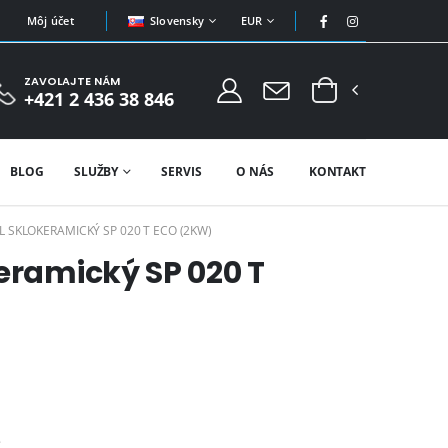
Slovensky
EUR
Môj účet
ZAVOLAJTE NÁM
+421 2 436 38 846
BLOG
SLUŽBY
SERVIS
O NÁS
KONTAKT
 SKLOKERAMICKÝ SP 020 T ECO (2KW)
eramický SP 020 T
e