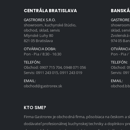
CENTRÁLA BRATISLAVA
BANSKÁ
GASTROREX S.R.O.
GASTROREX
showroom, kuchynské štúdio,
showroom,
obchod, sklad, servis
sklad, serv
Mlynské Luhy 80
Zvolenská 
821 05 Bratislava
974 05 Ban
OTVÁRACIA DOBA:
OTVÁRACI
Pon - Pia / 8:30 - 16:30
Pon - Pia / 
TELEFÓN:
TELEFÓN:
Obchod:
0907 715 704
,
0948 071 056
Obchod:
0
Servis:
0911 243 015
,
0911 243 019
Servis:
091
EMAIL:
EMAIL:
obchod@gastrorex.sk
obchod.bb
KTO SME?
Firma Gastrorex je obchodná firma, pôsobiaca na českom a 
dodávateľ profesionálnej kuchynskej techniky a doplnkov pr