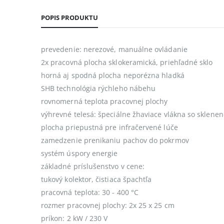
POPIS PRODUKTU
prevedenie: nerezové, manuálne ovládanie
2x pracovná plocha sklokeramická, priehľadné sklo
horná aj spodná plocha neporézna hladká
SHB technológia rýchleho nábehu
rovnomerná teplota pracovnej plochy
výhrevné telesá: špeciálne žhaviace vlákna so sklenen
plocha priepustná pre infračervené lúče
zamedzenie prenikaniu pachov do pokrmov
systém úspory energie
základné príslušenstvo v cene:
tukový kolektor, čistiaca špachtľa
pracovná teplota: 30 - 400 °C
rozmer pracovnej plochy: 2x 25 x 25 cm
príkon: 2 kW / 230 V