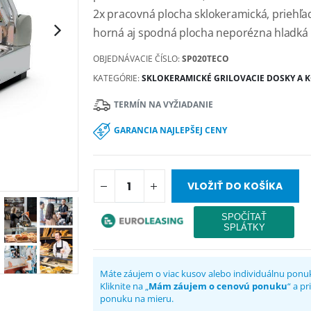
2x pracovná plocha sklokeramická, priehľa
horná aj spodná plocha neporézna hladká
OBJEDNÁVACIE ČÍSLO:
SP020TECO
KATEGÓRIE:
SKLOKERAMICKÉ GRILOVACIE DOSKY A 
TERMÍN NA VYŽIADANIE
GARANCIA NAJLEPŠEJ CENY
VLOŽIŤ DO KOŠÍKA
Máte záujem o viac kusov alebo individuálnu ponu
Kliknite na „
Mám záujem o cenovú ponuku
“ a p
ponuku na mieru.