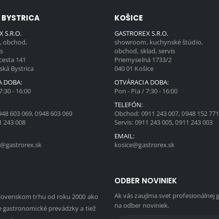
 BYSTRICA
KOŠICE
 S.R.O.
GASTROREX S.R.O.
 obchod,
showroom, kuchynské štúdio,
is
obchod, sklad, servis
cesta 141
Priemyselná 1733/2
ská Bystrica
040 01 Košice
A DOBA:
OTVÁRACIA DOBA:
7:30 - 16:00
Pon - Pia / 7:30 - 16:00
TELEFÓN:
948 603 069
,
0948 603 069
Obchod:
0911 243 007
,
0948 152 77
1 243 008
Servis:
0911 243 005
,
0911 243 003
EMAIL:
@gastrorex.sk
kosice@gastrorex.sk
ODBER NOVINIEK
Ak vás zaujíma svet profesionálnej 
slovenskom trhu od roku 2000 ako
na odber noviniek.
e gastronomické prevádzky a tiež