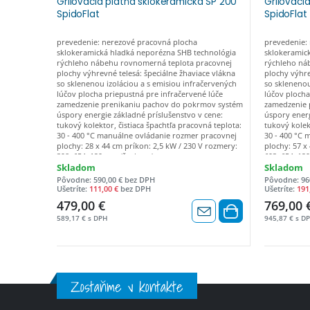
Grilovacia platňa sklokeramická SP 200
Grilovaci
SpidoFlat
SpidoFlat
prevedenie: nerezové pracovná plocha
prevedenie:
sklokeramická hladká neporézna SHB technológia
sklokeramic
rýchleho nábehu rovnomerná teplota pracovnej
rýchleho ná
plochy výhrevné telesá: špeciálne žhaviace vlákna
plochy výhre
so sklenenou izoláciou a s emisiou infračervených
so sklenenou
lúčov plocha priepustná pre infračervené lúče
lúčov plocha
zamedzenie prenikaniu pachov do pokrmov systém
zamedzenie 
úspory energie základné príslušenstvo v cene:
úspory energ
tukový kolektor, čistiaca špachtľa pracovná teplota:
tukový kolek
30 - 400 °C manuálne ovládanie rozmer pracovnej
30 - 400 °C
plochy: 28 x 44 cm príkon: 2,5 kW / 230 V rozmery:
plochy: 57 x
398x654x129 mm (š x h x v)
693x654x129 
Skladom
Skladom
Pôvodne: 590,00 € bez DPH
Pôvodne: 96
Ušetríte:
111,00 €
bez DPH
Ušetríte:
191
479,00 €
769,00 
589,17 € s DPH
945,87 € s D
Zostaňme v kontakte