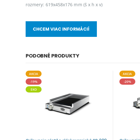
rozmery: 619x458x176 mm (š x h x v)
CHCEM VIAC INFORMÁCIÍ
PODOBNÉ PRODUKTY
AKCIA
AKCIA
-19%
-20%
EKO