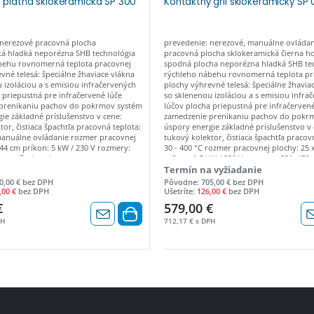
a platňa sklokeramická SP 300
Kontaktný gril sklokeramický SP 
 nerezové pracovná plocha
prevedenie: nerezové, manuálne ovládan
ká hladká neporézna SHB technológia
pracovná plocha sklokeramická čierna ho
behu rovnomerná teplota pracovnej
spodná plocha neporézna hladká SHB te
vné telesá: špeciálne žhaviace vlákna
rýchleho nábehu rovnomerná teplota pr
 izoláciou a s emisiou infračervených
plochy výhrevné telesá: špeciálne žhavia
 priepustná pre infračervené lúče
so sklenenou izoláciou a s emisiou infra
prenikaniu pachov do pokrmov systém
lúčov plocha priepustná pre infračervené
ie základné príslušenstvo v cene:
zamedzenie prenikaniu pachov do pokr
tor, čistiaca špachtľa pracovná teplota:
úspory energie základné príslušenstvo v 
 manuálne ovládanie rozmer pracovnej
tukový kolektor, čistiaca špachtľa pracov
 44 cm príkon: 5 kW / 230 V rozmery:
30 - 400 °C rozmer pracovnej plochy: 25 
mm (š x h x v)
príkon: 1,5 kW / 230 V rozmery: 331x458
x h x v)
Termín na vyžiadanie
0,00 € bez DPH
Pôvodne: 705,00 € bez DPH
,00 €
bez DPH
Ušetríte:
126,00 €
bez DPH
€
579,00 €
PH
712,17 € s DPH