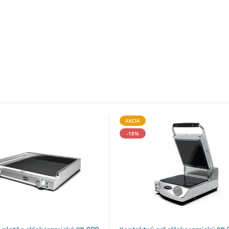
AKCIA
-18%