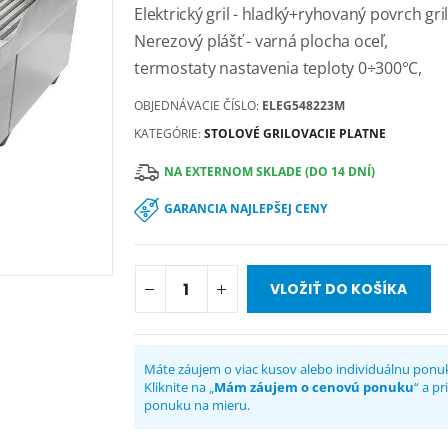
Elektrický gril - hladký+ryhovaný povrch gr
Nerezový plášť - varná plocha oceľ,
termostaty nastavenia teploty 0÷300°C,
OBJEDNÁVACIE ČÍSLO:
ELEG548223M
KATEGÓRIE:
STOLOVÉ GRILOVACIE PLATNE
NA EXTERNOM SKLADE (DO 14 DNÍ)
GARANCIA NAJLEPŠEJ CENY
VLOŽIŤ DO KOŠÍKA
Máte záujem o viac kusov alebo individuálnu ponu
Kliknite na „
Mám záujem o cenovú ponuku
“ a p
ponuku na mieru.