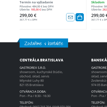
Termín na vyžiadanie
Skladom
Pôvodne: 484,00 € bez DPH
Pôvodne: 58
Ušetríte:
185,00 €
bez DPH
Ušetríte:
282
299,00 €
299,00 
367,77 € s DPH
367,77 € s D
Zostaňme v kontakte
CENTRÁLA BRATISLAVA
BANSKÁ
GASTROREX S.R.O.
GASTROREX
showroom, kuchynské štúdio,
showroom,
obchod, sklad, servis
sklad, serv
Mlynské Luhy 80
Zvolenská 
821 05 Bratislava
974 05 Ban
OTVÁRACIA DOBA:
OTVÁRACI
Pon - Pia / 8:30 - 16:30
Pon - Pia / 
TELEFÓN:
TELEFÓN:
Obchod:
0907 715 704
,
0948 071 056
Obchod:
0