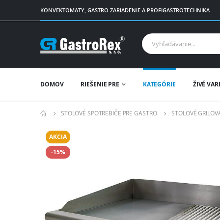
KONVEKTOMATY, GASTRO ZARIADENIE A PROFIGASTROTECHNIKA
DOMOV
RIEŠENIE PRE
KATEGÓRIE
ŽIVÉ VAR
STOLOVÉ SPOTREBIČE PRE GASTRO
STOLOVÉ GRILOV
AKCIA
-15%