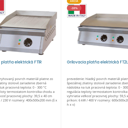
AKCIA
-38%
 platňa elektrická FT1R
Grilovacia platňa elektrická FT2
ryhovaný povrch materiál platne zo
prevedenie: hladký povrch materiál plat
iatiny stolové zariadenie zberná
špeciálnej zliatiny stolové zariadenie zbe
uk pracovná teplota: 0 - 300 °C
nádobka na tuk pracovná teplota: 0 - 300
ploty termostatom kontrolka chodu a
regulácia teploty termostatom kontrolka
ľkosť pracovnej plochy: 39,5 x 40 cm
vyhriatia veľkosť pracovnej plochy: 59,5 
 / 230 V rozmery: 400x500x200 mm (š x
príkon: 6 kW / 400 V rozmery: 600x500x2
h x v)