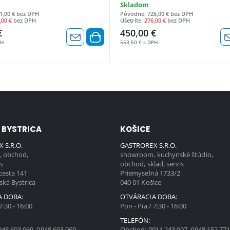
Skladom
1,00 € bez DPH
Pôvodne: 726,00 € bez DPH
,00 €
bez DPH
Ušetríte:
276,00 €
bez DPH
€
450,00 €
PH
553,50 € s DPH
 BYSTRICA
KOŠICE
 S.R.O.
GASTROREX S.R.O.
 obchod,
showroom, kuchynské štúdio,
is
obchod, sklad, servis
cesta 141
Priemyselná 1733/2
ská Bystrica
040 01 Košice
A DOBA:
OTVÁRACIA DOBA:
7:30 - 16:00
Pon - Pia / 7:30 - 16:00
TELEFÓN:
948 603 069
,
0948 603 069
Obchod:
0911 243 007
,
0948 152 77