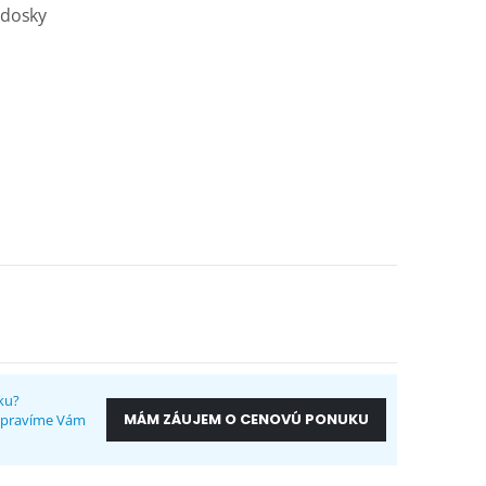
ildosky
ku?
MÁM ZÁUJEM O CENOVÚ PONUKU
ripravíme Vám