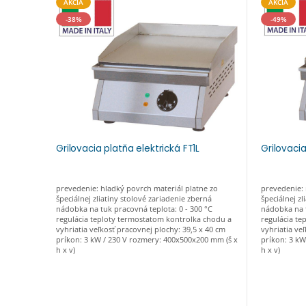
AKCIA
AKCIA
-38%
-49%
Grilovacia platňa elektrická FT1L
Grilovacia
prevedenie: hladký povrch materiál platne zo
prevedenie: 
špeciálnej zliatiny stolové zariadenie zberná
špeciálnej zl
nádobka na tuk pracovná teplota: 0 - 300 °C
nádobka na t
regulácia teploty termostatom kontrolka chodu a
regulácia te
vyhriatia veľkosť pracovnej plochy: 39,5 x 40 cm
vyhriatia ve
príkon: 3 kW / 230 V rozmery: 400x500x200 mm (š x
príkon: 3 kW
h x v)
h x v)