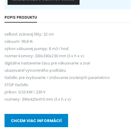
POPIS PRODUKTU
veľkosť zváracej lišty: 32 cm
vákuum: 99,8 %
výkon vákuovej pumpy: 8 m3 / hod.
rozmer komory: 330x330x230 mm (š x h x v)
digitálne nastavenie času pre vákuovanie a zvar
ukazovateľ vytvoreného podtlaku
tlačidlo pre zvyšovanie / znižovanie zvolených parametrov
STOP tlačidlo
príkon: 0,53 KW / 230 V
rozmery: 390x420x410 mm (š x h x v)
CHCEM VIAC INFORMÁCIÍ