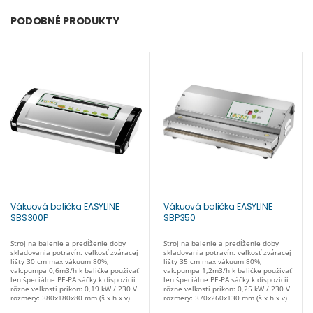
PODOBNÉ PRODUKTY
Vákuová balička EASYLINE
Vákuová balička EASYLINE
SBS300P
SBP350
Stroj na balenie a predĺženie doby
Stroj na balenie a predĺženie doby
skladovania potravín. veľkosť zváracej
skladovania potravín. veľkosť zváracej
lišty 30 cm max vákuum 80%,
lišty 35 cm max vákuum 80%,
vak.pumpa 0,6m3/h k baličke používať
vak.pumpa 1,2m3/h k baličke používať
len špeciálne PE-PA sáčky k dispozícii
len špeciálne PE-PA sáčky k dispozícii
rôzne veľkosti príkon: 0,19 kW / 230 V
rôzne veľkosti príkon: 0,25 kW / 230 V
rozmery: 380x180x80 mm (š x h x v)
rozmery: 370x260x130 mm (š x h x v)