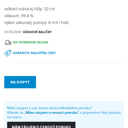
veľkosť zváracej lišty: 32 cm
vákuum: 99,8 %
výkon vákuovej pumpy: 8 m3 / hod.
KATEGÓRIE:
VÁKUOVÉ BALIČKY
NA EXTERNOM SKLADE
GARANCIA NAJLEPŠEJ CENY
NA DOPYT
Máte záujem o viac kusov alebo individuálnu ponuku?
Kliknite na „
Mám záujem o cenovú ponuku
“ a pripravíme Vám ponuku
na mieru.
MÁM ZÁUJEM O CENOVÚ PONUKU