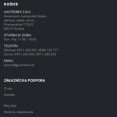
KOŠICE
GASTROREX S.R.O.
showroom, kuchynské štúdio,
obchod, sklad, servis
Priemyselná 1733/2
040 01 Košice
OTVÁRACIA DOBA:
Pon - Pia / 7:30 - 16:00
TELEFÓN:
Obchod:
0911 243 007
,
0948 152 771
Servis:
0911 243 005
,
0911 243 003
EMAIL:
kosice@gastrorex.sk
ZÁKAZNÍCKA PODPORA
O nás
Kontakt
Môj účet
História objednávok