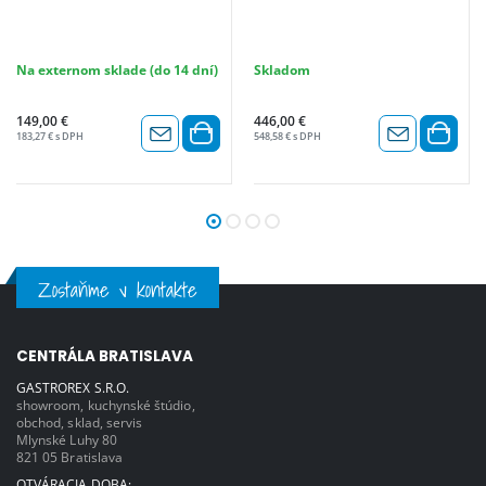
Na externom sklade (do 14 dní)
Skladom
149,00 €
446,00 €
183,27 € s DPH
548,58 € s DPH
Zostaňme v kontakte
CENTRÁLA BRATISLAVA
GASTROREX S.R.O.
showroom, kuchynské štúdio,
obchod, sklad, servis
Mlynské Luhy 80
821 05 Bratislava
OTVÁRACIA DOBA: