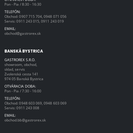
Pon - Pia / 8:30 - 16:30
TELEFÓN:
Obchod:
0907 715 704
,
0948 071 056
Servis:
0911 243 015
,
0911 243 019
EMAIL:
obchod@gastrorex.sk
BANSKÁ BYSTRICA
GASTROREX S.R.O.
showroom, obchod,
sklad, servis
Zvolenská cesta 141
974 05 Banská Bystrica
OTVÁRACIA DOBA:
Pon - Pia / 7:30 - 16:00
TELEFÓN:
Obchod:
0948 603 069
,
0948 603 069
Servis:
0911 243 008
EMAIL:
obchod.bb@gastrorex.sk