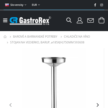
Slovensky
EUR
BAROVÉ A BARMANSKÉ POTREBY
CHLADIČE NA VÍNO
STOJAN NA VEDIERKO, BARUP, ⌀185X(H)750MM 593608