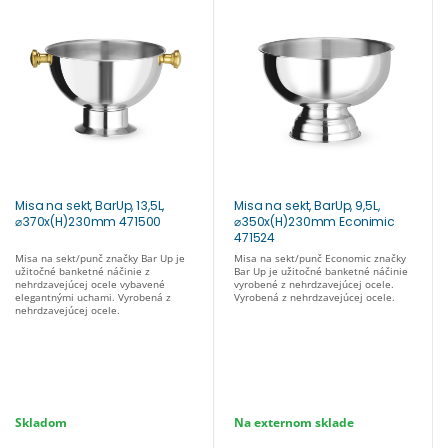
Misa na sekt, BarUp, 13,5L,
Misa na sekt, BarUp, 9,5L,
⌀370x(H)230mm 471500
⌀350x(H)230mm Econimic
471524
Misa na sekt/punč značky Bar Up je
Misa na sekt/punč Economic značky
užitočné banketné náčinie z
Bar Up je užitočné banketné náčinie
nehrdzavejúcej ocele vybavené
vyrobené z nehrdzavejúcej ocele.
elegantnými uchami. Vyrobená z
Vyrobená z nehrdzavejúcej ocele.
nehrdzavejúcej ocele.
Skladom
Na externom sklade