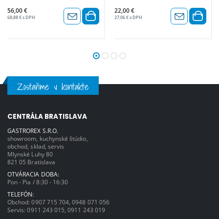
56,00 €
22,00 €
68,88 € s DPH
27,06 € s DPH
Zostaňme v kontakte
CENTRÁLA BRATISLAVA
GASTROREX S.R.O.
showroom, kuchynské štúdio,
obchod, sklad, servis
Mlynské Luhy 80
821 05 Bratislava
OTVÁRACIA DOBA:
Pon - Pia / 8:30 - 16:30
TELEFÓN:
Obchod:
0907 715 704
,
0948 071 056
Servis:
0911 243 015
,
0911 243 019