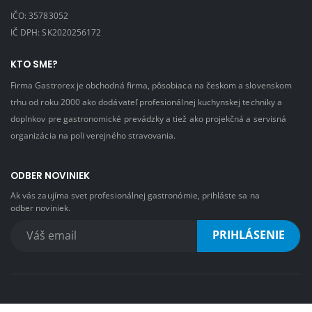
IČO: 35783052
IČ DPH: SK2020256172
KTO SME?
Firma Gastrorex je obchodná firma, pôsobiaca na českom a slovenskom
trhu od roku 2000 ako dodávateľ profesionálnej kuchynskej techniky a
doplnkov pre gastronomické prevádzky a tiež ako projekčná a servisná
organizácia na poli verejného stravovania.
ODBER NOVINIEK
Ak vás zaujíma svet profesionálnej gastronómie, prihláste sa na
odber noviniek.