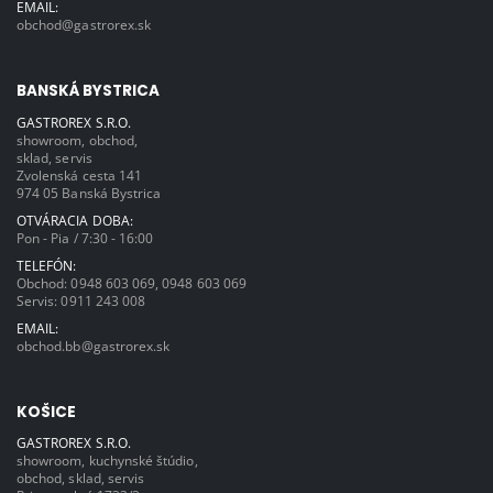
EMAIL:
obchod@gastrorex.sk
BANSKÁ BYSTRICA
GASTROREX S.R.O.
showroom, obchod,
sklad, servis
Zvolenská cesta 141
974 05 Banská Bystrica
OTVÁRACIA DOBA:
Pon - Pia / 7:30 - 16:00
TELEFÓN:
Obchod:
0948 603 069
,
0948 603 069
Servis:
0911 243 008
EMAIL:
obchod.bb@gastrorex.sk
KOŠICE
GASTROREX S.R.O.
showroom, kuchynské štúdio,
obchod, sklad, servis