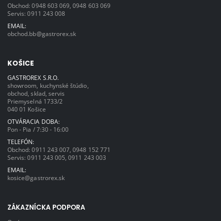
Obchod:
0948 603 069
,
0948 603 069
Servis:
0911 243 008
EMAIL:
obchod.bb@gastrorex.sk
KOŠICE
GASTROREX S.R.O.
showroom, kuchynské štúdio,
obchod, sklad, servis
Priemyselná 1733/2
040 01 Košice
OTVÁRACIA DOBA:
Pon - Pia / 7:30 - 16:00
TELEFÓN:
Obchod:
0911 243 007
,
0948 152 771
Servis:
0911 243 005
,
0911 243 003
EMAIL:
kosice@gastrorex.sk
ZÁKAZNÍCKA PODPORA