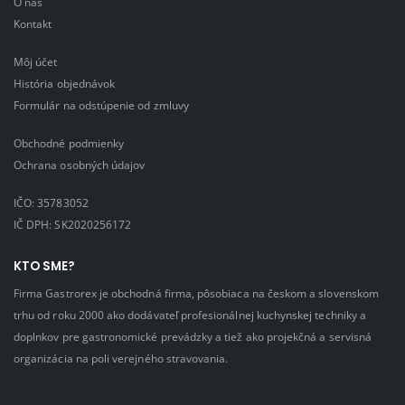
O nás
Kontakt
Môj účet
História objednávok
Formulár na odstúpenie od zmluvy
Obchodné podmienky
Ochrana osobných údajov
IČO: 35783052
IČ DPH: SK2020256172
KTO SME?
Firma Gastrorex je obchodná firma, pôsobiaca na českom a slovenskom
trhu od roku 2000 ako dodávateľ profesionálnej kuchynskej techniky a
doplnkov pre gastronomické prevádzky a tiež ako projekčná a servisná
organizácia na poli verejného stravovania.