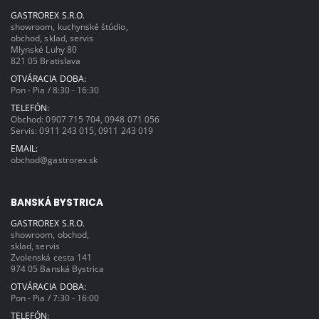
GASTROREX S.R.O.
showroom, kuchynské štúdio,
obchod, sklad, servis
Mlynské Luhy 80
821 05 Bratislava
OTVÁRACIA DOBA:
Pon - Pia / 8:30 - 16:30
TELEFÓN:
Obchod:
0907 715 704
,
0948 071 056
Servis:
0911 243 015
,
0911 243 019
EMAIL:
obchod@gastrorex.sk
BANSKÁ BYSTRICA
GASTROREX S.R.O.
showroom, obchod,
sklad, servis
Zvolenská cesta 141
974 05 Banská Bystrica
OTVÁRACIA DOBA:
Pon - Pia / 7:30 - 16:00
TELEFÓN: