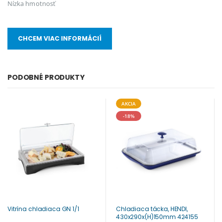
Nízka hmotnosť
CHCEM VIAC INFORMÁCIÍ
PODOBNÉ PRODUKTY
AKCIA
-18%
Vitrína chladiaca GN 1/1
Chladiaca tácka, HENDI,
430x290x(H)150mm 424155