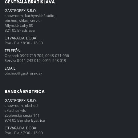
CENTRÁLA BRATISLAVA
GASTROREX S.R.O.
showroom, kuchynské štúdio,
obchod, sklad, servis
Mlynské Luhy 80
821 05 Bratislava
OTVÁRACIA DOBA:
Pon - Pia / 8:30 - 16:30
TELEFÓN:
Obchod:
0907 715 704
,
0948 071 056
Servis:
0911 243 015
,
0911 243 019
EMAIL:
obchod@gastrorex.sk
BANSKÁ BYSTRICA
GASTROREX S.R.O.
showroom, obchod,
sklad, servis
Zvolenská cesta 141
974 05 Banská Bystrica
OTVÁRACIA DOBA:
Pon - Pia / 7:30 - 16:00