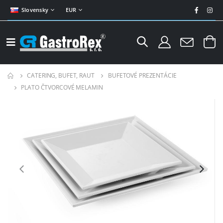
Slovensky
EUR
CATERING, BUFET, RAUT
BUFETOVÉ PREZENTÁCIE
PLATO ČTVORCOVÉ MELAMIN