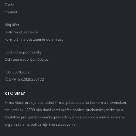
O nás
Kontakt
Môj účet
História objednávok
Formulár na odstúpenie od zmluvy
Obchodné podmienky
Ochrana osobných údajov
IČO: 35783052
IČ DPH: SK2020256172
KTO SME?
Firma Gastrorex je obchodná firma, pôsobiaca na českom a slovenskom
trhu od roku 2000 ako dodávateľ profesionálnej kuchynskej techniky a
doplnkov pre gastronomické prevádzky a tiež ako projekčná a servisná
organizácia na poli verejného stravovania.