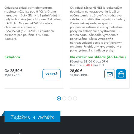
Chladená chladiacim elementom
Chladiaci tácka HENDI je dokonalým
(teplota môže ísť pod 0 °C). Vrátane
doplnkom na vystavovanie jedál a
nerezovej tácky GN 1/1. S priehľadným
občerstvenia a zároveň ich udržiava
polykarbonátovým poklopom. Základňa
svieže. Je to dôležité najmä pre bufety.
z ABS. Art Nr - mm 424186 sada s
V kompletnej sade sú spolu s
chladiacim elementom
podnosom zahrnuté všetky potrebné
555x357x(H)175 424193 chladiaca
prvky na chladenie a vystavenie. 5-
element pre použitie s 424186
dielna sada: Základňa vyrobená z
430x275
polystyrénu. Tácka vyrobený z
nehrdzavejúcej ocele s profilovaným
okrajom. Priehľadný kryt vyrobený z
polystyrénu. 2 chladiace prvky.
POZNÁMKA: Pred zmrazením naplňte
Skladom
Na externom sklade (do 14 dní)
chladiaci prvok vodou až do 90 % jeho
Pôvodne: 35,00 € bez DPH
objemu. Tácka sa predáva aj
Ušetríte:
6,40 €
bez DPH
samostatne (kód: 871829).
Od 28,50 €
28,60 €
VYBRAŤ
35,05 € s DPH
35,18 € s DPH
Zostaňme v kontakte