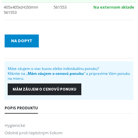
405x405x(H)50mm
561553
Na externom sklade
561553
NA DOPYT
Máte záujem o viac kusov alebo individuálnu ponuku?
Kliknite na „
Mám záujem o cenovú ponuku
“ a pripravíme Vám ponuku
na mieru.
MÁM ZÁUJEM O CENOVÚ PONUKU
POPIS PRODUKTU
Hygienické
Odolné proti teplotným šokom