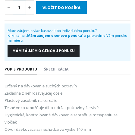
VLOŽIŤ DO KOŠÍKA
Máte záujem o viac kusov alebo individuálnu ponuku?
Kliknite na „
Mám záujem o cenovú ponuku
“ a pripravíme Vám ponuku
na mieru.
MÁM ZÁUJEM O CENOVÚ PONUKU
POPIS PRODUKTU
ŠPECIFIKÁCIA
Určený na dávkovanie suchých potravín
Základňa z nehrdzavejúcej ocele
Plastový zásobník na cereálie
Tesné veko umožňuje dlho udržať potraviny čerstvé
Hygienické, kontrolované dávkovanie zabraňuje rozsypaniu sa
vločiek
Otvor dávkovača sa nachádza vo výške 140 mm