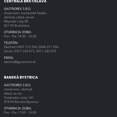
CENTRÁLA BRATISLAVA
GASTROREX S.R.O.
showroom, kuchynské štúdio,
obchod, sklad, servis
Mlynské Luhy 80
821 05 Bratislava
OTVÁRACIA DOBA:
Pon - Pia / 8:30 - 16:30
TELEFÓN:
Obchod:
0907 715 704
,
0948 071 056
Servis:
0911 243 015
,
0911 243 019
EMAIL:
obchod@gastrorex.sk
BANSKÁ BYSTRICA
GASTROREX S.R.O.
showroom, obchod,
sklad, servis
Zvolenská cesta 141
974 05 Banská Bystrica
OTVÁRACIA DOBA:
Pon - Pia / 7:30 - 16:00