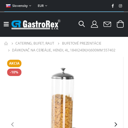
Slovensky
EUR
CATERING, BUFET, RAUT
BUFETOVÉ PREZENTÁCIE
DÁVKOVAČ NA CEREÁLIE, HENDI, 4L, 184X240X(H)600MM 557402
AKCIA
-10%