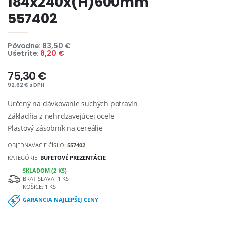
184x240x(H)600mm
557402
Pôvodne: 83,50 €
Ušetríte:
8,20 €
75,30 €
92,62 € s DPH
Určený na dávkovanie suchých potravín
Základňa z nehrdzavejúcej ocele
Plastový zásobník na cereálie
OBJEDNÁVACIE ČÍSLO:
557402
KATEGÓRIE:
BUFETOVÉ PREZENTÁCIE
SKLADOM (2 KS)
BRATISLAVA: 1 KS
KOŠICE: 1 KS
GARANCIA NAJLEPŠEJ CENY