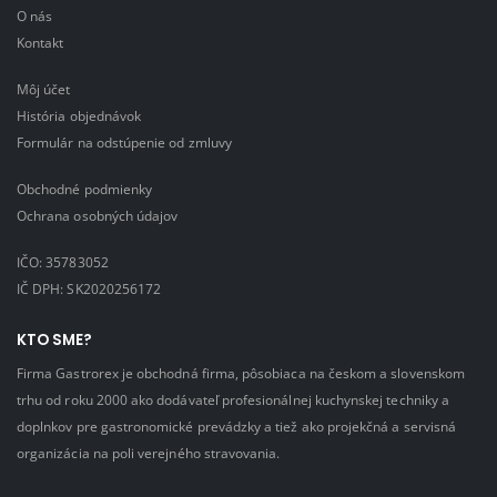
O nás
Kontakt
Môj účet
História objednávok
Formulár na odstúpenie od zmluvy
Obchodné podmienky
Ochrana osobných údajov
IČO: 35783052
IČ DPH: SK2020256172
KTO SME?
Firma Gastrorex je obchodná firma, pôsobiaca na českom a slovenskom
trhu od roku 2000 ako dodávateľ profesionálnej kuchynskej techniky a
doplnkov pre gastronomické prevádzky a tiež ako projekčná a servisná
organizácia na poli verejného stravovania.