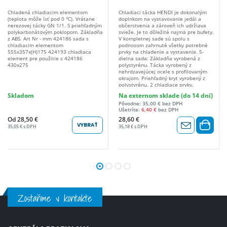
Chladená chladiacim elementom
Chladiaci tácka HENDI je dokonalým
(teplota môže ísť pod 0 °C). Vrátane
doplnkom na vystavovanie jedál a
nerezovej tácky GN 1/1. S priehľadným
občerstvenia a zároveň ich udržiava
polykarbonátovým poklopom. Základňa
svieže. Je to dôležité najmä pre bufety.
z ABS. Art Nr - mm 424186 sada s
V kompletnej sade sú spolu s
chladiacim elementom
podnosom zahrnuté všetky potrebné
555x357x(H)175 424193 chladiaca
prvky na chladenie a vystavenie. 5-
element pre použitie s 424186
dielna sada: Základňa vyrobená z
430x275
polystyrénu. Tácka vyrobený z
nehrdzavejúcej ocele s profilovaným
okrajom. Priehľadný kryt vyrobený z
polystyrénu. 2 chladiace prvky.
POZNÁMKA: Pred zmrazením naplňte
Skladom
Na externom sklade (do 14 dní)
chladiaci prvok vodou až do 90 % jeho
Pôvodne: 35,00 € bez DPH
objemu. Tácka sa predáva aj
Ušetríte:
6,40 €
bez DPH
samostatne (kód: 871829).
Od 28,50 €
28,60 €
VYBRAŤ
35,05 € s DPH
35,18 € s DPH
Zostaňme v kontakte