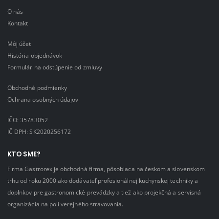
O nás
Kontakt
Môj účet
História objednávok
Formulár na odstúpenie od zmluvy
Obchodné podmienky
Ochrana osobných údajov
IČO: 35783052
IČ DPH: SK2020256172
KTO SME?
Firma Gastrorex je obchodná firma, pôsobiaca na českom a slovenskom
trhu od roku 2000 ako dodávateľ profesionálnej kuchynskej techniky a
doplnkov pre gastronomické prevádzky a tiež ako projekčná a servisná
organizácia na poli verejného stravovania.