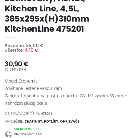
Kitchen Line, 4,5L,
385x295x(H)310mm
KitchenLine 475201
Pôvodne: 35,00 €
Ušetríte:
4,10 €
30,90 €
38,01 € s DPH
Model Economic
Zdvíhané leštené veko a rám
Zahŕňa 1 nádobu na pastu a nádobu GN 1/2 vysokú 65 mm z
nehrdzavejúcej ocele
OBJEDNÁVACIE ČÍSLO:
475201
KATEGÓRIE:
CHAFINGY, KOTLÍKY, OHRIEVAČE
SKLADOM (5 KS)
BRATISLAVA: 3 KS