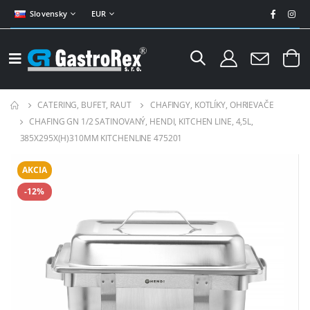
Slovensky
EUR
CATERING, BUFET, RAUT
CHAFINGY, KOTLÍKY, OHRIEVAČE
CHAFING GN 1/2 SATINOVANÝ, HENDI, KITCHEN LINE, 4,5L,
385X295X(H)310MM KITCHENLINE 475201
AKCIA
-12%