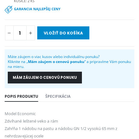
KOŠICE: 2 KS
GARANCIA NAJLEPŠEJ CENY
VLOŽIŤ DO KOŠÍKA
Máte záujem o viac kusov alebo individuálnu ponuku?
Kliknite na „
Mám záujem o cenovú ponuku
“ a pripravíme Vám ponuku
na mieru.
MÁM ZÁUJEM O CENOVÚ PONUKU
POPIS PRODUKTU
ŠPECIFIKÁCIA
Model Economic
Zdvíhané leštené veko a rám
Zahŕňa 1 nádobu na pastu a nádobu GN 1/2 vysokú 65 mm z
nehrdzavejúcej ocele