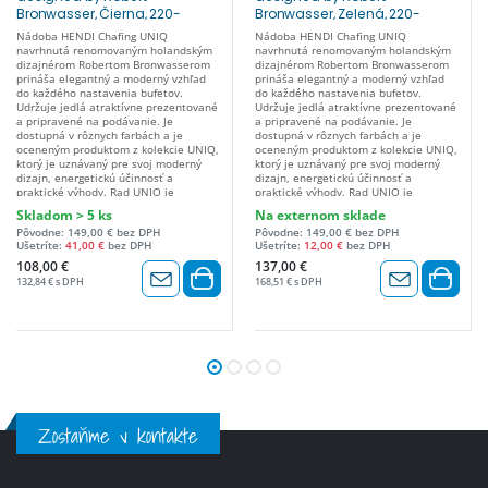
Bronwasser, Čierna, 220-
Bronwasser, Zelená, 220-
240V/700W,
240V/700W,
Nádoba HENDI Chafing UNIQ
Nádoba HENDI Chafing UNIQ
607x402x(H)245mm čierny,
607x402x(H)245mm zeleny,
navrhnutá renomovaným holandským
navrhnutá renomovaným holandským
dizajnérom Robertom Bronwasserom
dizajnérom Robertom Bronwasserom
GN1/1, Kód: 470411
GN1/1, Kód: 470435
prináša elegantný a moderný vzhľad
prináša elegantný a moderný vzhľad
do každého nastavenia bufetov.
do každého nastavenia bufetov.
Udržuje jedlá atraktívne prezentované
Udržuje jedlá atraktívne prezentované
a pripravené na podávanie. Je
a pripravené na podávanie. Je
dostupná v rôznych farbách a je
dostupná v rôznych farbách a je
oceneným produktom z kolekcie UNIQ,
oceneným produktom z kolekcie UNIQ,
ktorý je uznávaný pre svoj moderný
ktorý je uznávaný pre svoj moderný
dizajn, energetickú účinnosť a
dizajn, energetickú účinnosť a
praktické výhody. Rad UNIQ je
praktické výhody. Rad UNIQ je
výberom produktov pre moderné
výberom produktov pre moderné
Skladom > 5 ks
Na externom sklade
bufety, catering, reštaurácie a
bufety, catering, reštaurácie a
Pôvodne: 149,00 € bez DPH
Pôvodne: 149,00 € bez DPH
hotelové odvetvia. Ocenená kolekcia
hotelové odvetvia. Ocenená kolekcia
Ušetríte:
41,00 €
bez DPH
Ušetríte:
12,00 €
bez DPH
navrhnutá holandským dizajnérom
navrhnutá holandským dizajnérom
Robertom Bronwasserom. Spája
Robertom Bronwasserom. Spája
108,00 €
137,00 €
moderný dizajn s vysoko kvalitným
moderný dizajn s vysoko kvalitným
132,84 € s DPH
168,51 € s DPH
remeselným spracovaním. Nadčasová
remeselným spracovaním. Nadčasová
farebná paleta, ktorá dopĺňa
farebná paleta, ktorá dopĺňa
prezentáciu jedla a nápojov na
prezentáciu jedla a nápojov na
bufetoch. Jeho jedinečná konštrukcia a
bufetoch. Jeho jedinečná konštrukcia a
pozornosť venovaná detailom z neho
pozornosť venovaná detailom z neho
robia pútavý doplnok každého bufetu.
robia pútavý doplnok každého bufetu.
Konštrukcia je vyrobená z
Konštrukcia je vyrobená z
vysokoteplotného polypropylénu.
vysokoteplotného polypropylénu.
Odnímateľná nádoba GN1/1 (H)100
Odnímateľná nádoba GN1/1 (H)100
mm vyrobená z nehrdzavejúcej ocele
mm vyrobená z nehrdzavejúcej ocele
Zostaňme v kontakte
18/8 s jednoduchým čistením.
18/8 s jednoduchým čistením.
Ohrievací prvok vyrobený z
Ohrievací prvok vyrobený z
nehrdzavejúcej ocele 18/8 a
nehrdzavejúcej ocele 18/8 a
umiestnený do nádoby na vodu pre
umiestnený do nádoby na vodu pre