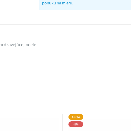
ponuku na mieru.
hrdzavejúcej ocele
AKCIA
-8%