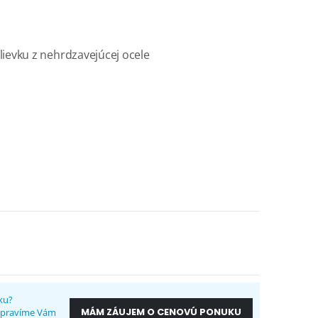
ievku z nehrdzavejúcej ocele
ku?
MÁM ZÁUJEM O CENOVÚ PONUKU
ripravíme Vám