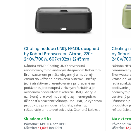
Chafing nádoba UNIQ, HENDI, designed
Chafing n
by Robert Bronwasser, Čierna, 220-
by Robert
240V/700W, 607x402x(H)245mm
240V/70
čierny, GN1/1, Kód: 470411
zeleny, G
Nádoba HENDI Chafing UNIQ navrhnutá
Nádoba HEND
renomovaným holandským dizajnérom Robertom
renomovaný
Bronwasserom prináša elegantný a moderný
Bronwassero
vzhľad do každého nastavenia bufetov. Udržuje
vzhľad do k
jedlá atraktívne prezentované a pripravené na
jedlá atrakt
podávanie. Je dostupná v rôznych farbách a je
podávanie. J
oceneným produktom z kolekcie UNIQ, ktorý je
oceneným pr
uznávaný pre svoj moderný dizajn, energetickú
uznávaný pre
účinnosť a praktické výhody. Rad UNIQ je výberom
účinnosť a 
produktov pre moderné bufety, catering,
produktov p
reštaurácie a hotelové odvetvia. Ocenená kolekcia
reštaurácie 
navrhnutá holandským dizajnérom Robertom
navrhnutá h
Bronwasserom. Spája moderný dizajn s vysoko
Bronwassero
Skladom > 5 ks
Na exter
kvalitným remeselným spracovaním. Nadčasová
kvalitným r
Pôvodne: 149,00 € bez DPH
Pôvodne: 14
farebná paleta, ktorá dopĺňa prezentáciu jedla a
farebná pale
Ušetríte:
41,00 €
bez DPH
Ušetríte:
12,