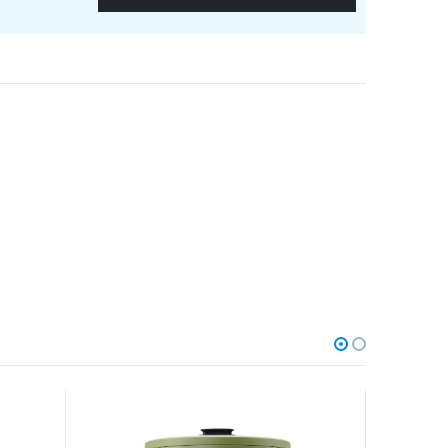
AKCIA
-12%