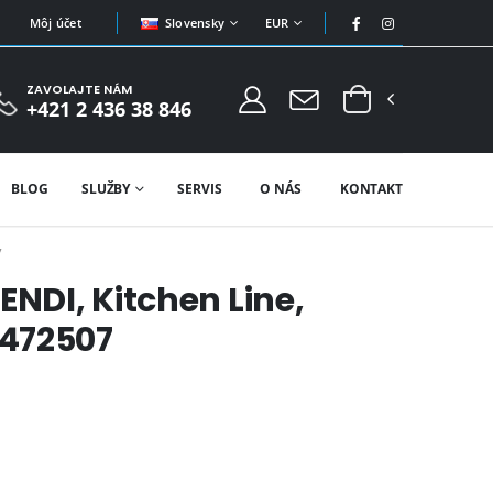
Slovensky
EUR
Môj účet
ZAVOLAJTE NÁM
+421 2 436 38 846
BLOG
SLUŽBY
SERVIS
O NÁS
KONTAKT
7
ENDI, Kitchen Line,
472507