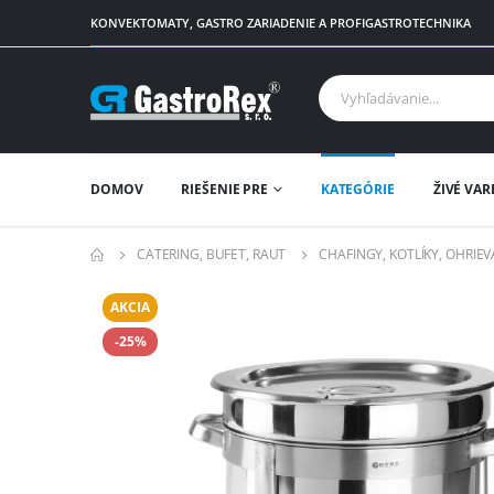
KONVEKTOMATY, GASTRO ZARIADENIE A PROFIGASTROTECHNIKA
DOMOV
RIEŠENIE PRE
KATEGÓRIE
ŽIVÉ VAR
CATERING, BUFET, RAUT
CHAFINGY, KOTLÍKY, OHRIE
AKCIA
-25%