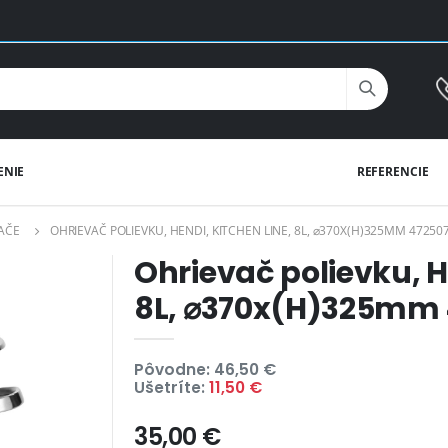
ENIE
REFERENCIE
VAČE
OHRIEVAČ POLIEVKU, HENDI, KITCHEN LINE, 8L, ⌀370X(H)325MM 47250
Ohrievač polievku, H
8L, ⌀370x(H)325mm 
Pôvodne: 46,50 €
Ušetríte:
11,50 €
35,00 €