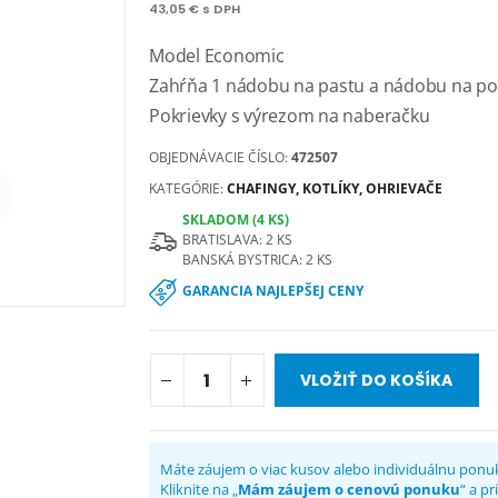
43,05 € s DPH
Model Economic
Zahŕňa 1 nádobu na pastu a nádobu na pol
Pokrievky s výrezom na naberačku
OBJEDNÁVACIE ČÍSLO:
472507
KATEGÓRIE:
CHAFINGY, KOTLÍKY, OHRIEVAČE
SKLADOM (4 KS)
BRATISLAVA: 2 KS
BANSKÁ BYSTRICA: 2 KS
GARANCIA NAJLEPŠEJ CENY
VLOŽIŤ DO KOŠÍKA
Máte záujem o viac kusov alebo individuálnu ponu
Kliknite na „
Mám záujem o cenovú ponuku
“ a p