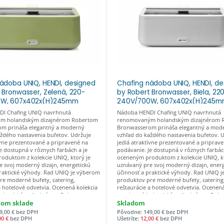
ádoba UNIQ, HENDI, designed
Chafing nádoba UNIQ, HENDI, de
 Bronwasser, Zelená, 220-
by Robert Bronwasser, Biela, 22
0W, 607x402x(H)245mm
240V/700W, 607x402x(H)245mm
N1/1, Kód: 470435
GN1/1, Kód: 470428
I Chafing UNIQ navrhnutá
Nádoba HENDI Chafing UNIQ navrhnutá
m holandským dizajnérom Robertom
renomovaným holandským dizajnérom 
m prináša elegantný a moderný
Bronwasserom prináša elegantný a mod
aždého nastavenia bufetov. Udržuje
vzhľad do každého nastavenia bufetov. 
ívne prezentované a pripravené na
jedlá atraktívne prezentované a priprav
e dostupná v rôznych farbách a je
podávanie. Je dostupná v rôznych farbác
oduktom z kolekcie UNIQ, ktorý je
oceneným produktom z kolekcie UNIQ, kt
 svoj moderný dizajn, energetickú
uznávaný pre svoj moderný dizajn, ener
praktické výhody. Rad UNIQ je výberom
účinnosť a praktické výhody. Rad UNIQ 
re moderné bufety, catering,
produktov pre moderné bufety, catering
a hotelové odvetvia. Ocenená kolekcia
reštaurácie a hotelové odvetvia. Ocenená
olandským dizajnérom Robertom
navrhnutá holandským dizajnérom Rob
m. Spája moderný dizajn s vysoko
Bronwasserom. Spája moderný dizajn s 
nom sklade
Skladom
emeselným spracovaním. Nadčasová
kvalitným remeselným spracovaním. Na
9,00 € bez DPH
Pôvodne: 149,00 € bez DPH
ta, ktorá dopĺňa prezentáciu jedla a
farebná paleta, ktorá dopĺňa prezentáciu
00 €
bez DPH
Ušetríte:
12,00 €
bez DPH