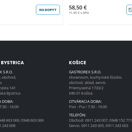
58,50 €
NA DOPYT
71,95 € s DPH
 BYSTRICA
KOŠICE
 S.R.O.
GASTROREX S.R.O.
 obchod,
showroom, kuchynské štúdio,
is
obchod, sklad, servis
cesta 141
Priemyselná 1733/2
ská Bystrica
040 01 Košice
A DOBA:
OTVÁRACIA DOBA:
7:30 - 16:00
Pon - Pia / 7:30 - 16:00
TELEFÓN:
948 603 069
,
0948 603 069
Obchod:
0911 243 007
,
0948 152 77
1 243 008
Servis:
0911 243 005
,
0911 243 003