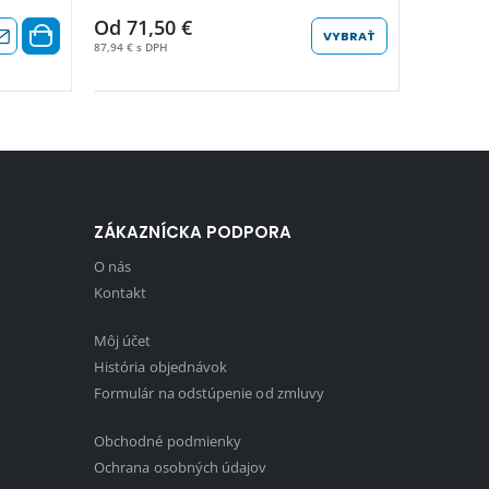
Od 71,50 €
74,50 €
VYBRAŤ
87,94 € s DPH
91,63 € s D
ZÁKAZNÍCKA PODPORA
O nás
Kontakt
Môj účet
História objednávok
Formulár na odstúpenie od zmluvy
Obchodné podmienky
1
Ochrana osobných údajov