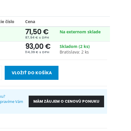
e číslo
Cena
71,50 €
Na externom sklade
87,94 € s DPH
93,00 €
Skladom (2 ks)
Bratislava: 2 ks
114,39 € s DPH
VLOŽIŤ DO KOŠÍKA
ku?
MÁM ZÁUJEM O CENOVÚ PONUKU
ripravíme Vám