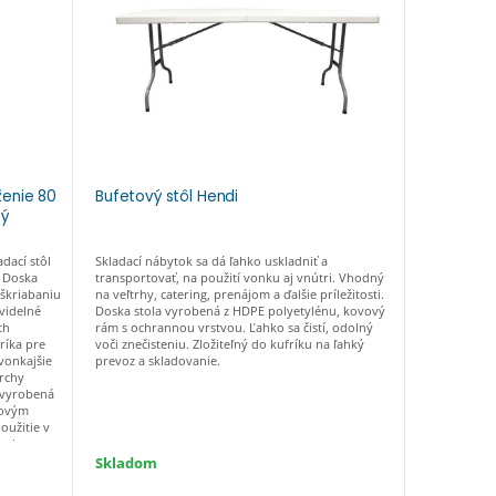
ženie 80
Bufetový stôl Hendi
Keteringo
tý
150 kg, 
dací stôl
Skladací nábytok sa dá ľahko uskladniť a
Cateringový
. Doska
transportovať, na použití vonku aj vnútri. Vhodný
každého von
škriabaniu
na veľtrhy, catering, prenájom a ďalšie príležitosti.
hodiť aj do
videlné
Doska stola vyrobená z HDPE polyetylénu, kovový
práškovanýc
ch
rám s ochrannou vrstvou. Ľahko sa čistí, odolný
model kufr
ríka pre
voči znečisteniu. Zložiteľný do kufríku na ľahký
skladovanie
vonkajšie
prevoz a skladovanie.
Ľahko čisti
vrchy
Maximálne 
 vyrobená
zaťažení
kovým
oužitie v
 a je
ava a
Skladom
Na exter