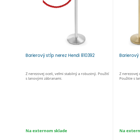
Barierový stĺp nerez Hendi 810392
Barierový
Z nerezovej oceli, veľmi stabilný a robustný. Použití
Z nerezovej o
s lanovými zábranami.
Použitie s l
Na externom sklade
Na exter