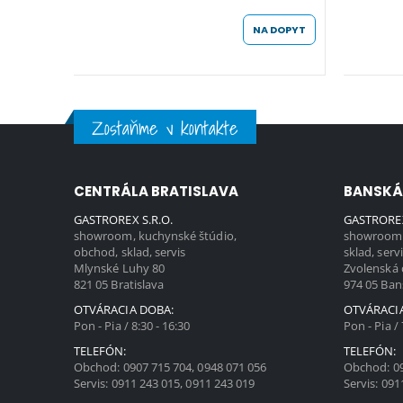
NA DOPYT
Zostaňme v kontakte
CENTRÁLA BRATISLAVA
BANSKÁ
GASTROREX S.R.O.
GASTROREX
showroom, kuchynské štúdio,
showroom,
obchod, sklad, servis
sklad, serv
Mlynské Luhy 80
Zvolenská 
821 05 Bratislava
974 05 Ban
OTVÁRACIA DOBA:
OTVÁRACI
Pon - Pia / 8:30 - 16:30
Pon - Pia / 
TELEFÓN:
TELEFÓN:
Obchod:
0907 715 704
,
0948 071 056
Obchod:
0
Servis:
0911 243 015
,
0911 243 019
Servis:
091