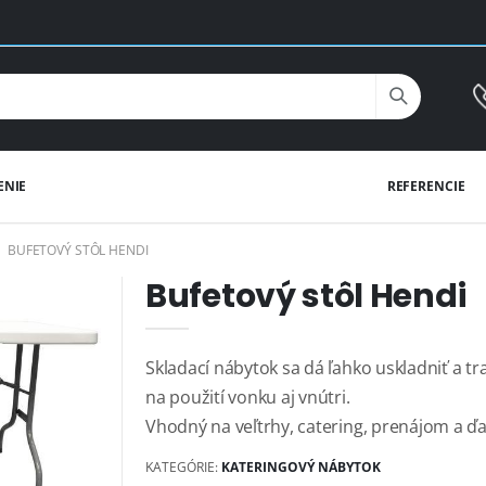
ENIE
REFERENCIE
BUFETOVÝ STÔL HENDI
Bufetový stôl Hendi
Skladací nábytok sa dá ľahko uskladniť a t
na použití vonku aj vnútri.
Vhodný na veľtrhy, catering, prenájom a ďalš
KATEGÓRIE:
KATERINGOVÝ NÁBYTOK