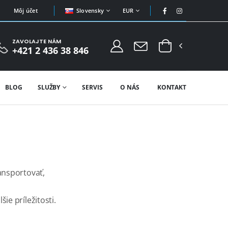
Slovensky
EUR
Môj účet
ZAVOLAJTE NÁM
+421 2 436 38 846
BLOG
SLUŽBY
SERVIS
O NÁS
KONTAKT
ransportovať,
ie príležitosti.