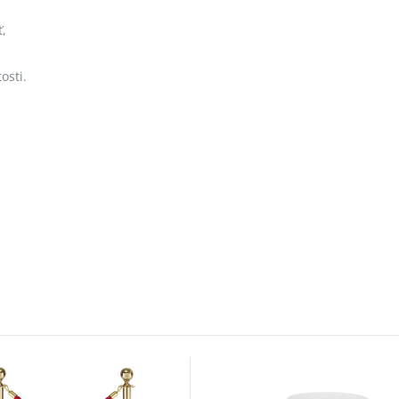
ť,
osti.