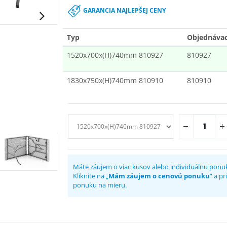
GARANCIA NAJLEPŠEJ CENY
Typ
Objednávaci
1520x700x(H)740mm 810927
810927
1830x750x(H)740mm 810910
810910
Máte záujem o viac kusov alebo individuálnu ponu
Kliknite na „
Mám záujem o cenovú ponuku
“ a p
ponuku na mieru.