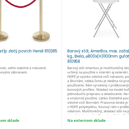
 stĺp zlatý povrch Hendi 810385
Barový stôl, AmerBox, max. zaťa
kg., Biela, ⌀800x(H)1100mm guľa
810958
celi, veľmi stabilné a robustné.
Barový stôl Amerbox je multifunkčný skla
anovými zábranami.
určený na použitie v interiéri aj exteriéri
HDPE je vysoko odolná voči nárazom, po
a škvrnám, vďaka čomu je ideálna na pra
používanie. Rám vyrobený z práškovaný
kovových profilov. Skladací na model kuf
jednoduchú prepravu a skladovanie. Na 
a vnútorné použitie. Ľahko čistiteľné po
odolné voči škvrnám. Pracovná doska je
z HDPE polyetylénu. Kovový rám s práš
náterom. Multifunkčný, skladací stôl na p
interiéri aj exteriéri. Povrch sa ľahko čistí
odolný voči škvrnám. Jednoduchá prepr
nom sklade
Na externom sklade
skladovanie.