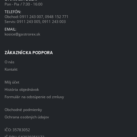
Pon - Pia / 7:30 - 16:00
TELEFÓN:
Obchod:
0911 243 007
,
0948 152 771
Servis:
0911 243 005
,
0911 243 003
EMAIL:
kosice@gastrorex.sk
ZÁKAZNÍCKA PODPORA
O nás
Kontakt
Môj účet
História objednávok
Formulár na odstúpenie od zmluvy
Obchodné podmienky
Ochrana osobných údajov
IČO: 35783052
IČ DPH: SK2020256172