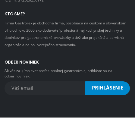
KTO SME?
Firma Gastrorex je obchodná firma, pôsobiaca na českom a slovenskom
trhu od roku 2000 ako dodávateľ profesionálnej kuchynskej techniky a
doplnkov pre gastronomické prevádzky a tiež ako projekčná a servisná
organizácia na poli verejného stravovania.
ODBER NOVINIEK
Ak vás zaujíma svet profesionálnej gastronómie, prihláste sa na
odber noviniek.