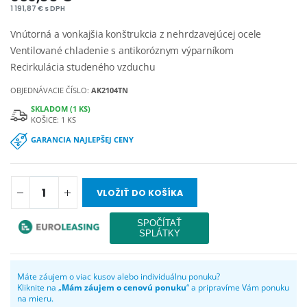
1 191,87 € s DPH
Vnútorná a vonkajšia konštrukcia z nehrdzavejúcej ocele
Ventilované chladenie s antikoróznym výparníkom
Recirkulácia studeného vzduchu
OBJEDNÁVACIE ČÍSLO:
AK2104TN
SKLADOM (1 KS)
KOŠICE: 1 KS
GARANCIA NAJLEPŠEJ CENY
VLOŽIŤ DO KOŠÍKA
Máte záujem o viac kusov alebo individuálnu ponuku?
Kliknite na „
Mám záujem o cenovú ponuku
“ a pripravíme Vám ponuku
na mieru.