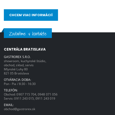
CHCEM VIAC INFORMÁCIÍ
Zostaňme v kontakte
CENTRÁLA BRATISLAVA
GASTROREX S.R.O.
showroom, kuchynské štúdio,
obchod, sklad, servis
Mlynské Luhy 80
821 05 Bratislava
OTVÁRACIA DOBA:
Pon - Pia / 8:30 - 16:30
TELEFÓN:
Obchod:
0907 715 704
,
0948 071 056
Servis:
0911 243 015
,
0911 243 019
EMAIL:
obchod@gastrorex.sk