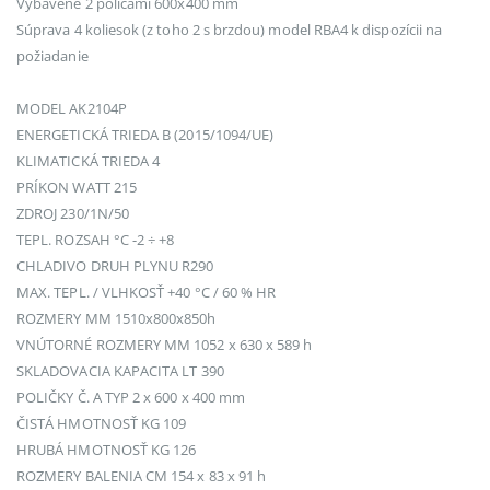
Vybavené 2 policami 600x400 mm
Súprava 4 koliesok (z toho 2 s brzdou) model RBA4 k dispozícii na
požiadanie
MODEL AK2104P
ENERGETICKÁ TRIEDA B (2015/1094/UE)
KLIMATICKÁ TRIEDA 4
PRÍKON WATT 215
ZDROJ 230/1N/50
TEPL. ROZSAH °C -2 ÷ +8
CHLADIVO DRUH PLYNU R290
MAX. TEPL. / VLHKOSŤ +40 °C / 60 % HR
ROZMERY MM 1510x800x850h
VNÚTORNÉ ROZMERY MM 1052 x 630 x 589 h
SKLADOVACIA KAPACITA LT 390
POLIČKY Č. A TYP 2 x 600 x 400 mm
ČISTÁ HMOTNOSŤ KG 109
HRUBÁ HMOTNOSŤ KG 126
ROZMERY BALENIA CM 154 x 83 x 91 h