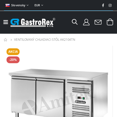
Slovensky
EUR
VENTILOVANÝ CHLADIACI STÔL AK2104TN
AKCIA
-20%