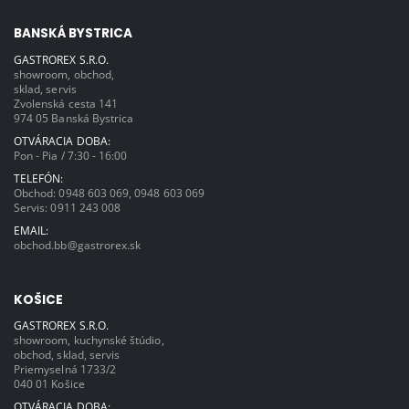
BANSKÁ BYSTRICA
GASTROREX S.R.O.
showroom, obchod,
sklad, servis
Zvolenská cesta 141
974 05 Banská Bystrica
OTVÁRACIA DOBA:
Pon - Pia / 7:30 - 16:00
TELEFÓN:
Obchod:
0948 603 069
,
0948 603 069
Servis:
0911 243 008
EMAIL:
obchod.bb@gastrorex.sk
KOŠICE
GASTROREX S.R.O.
showroom, kuchynské štúdio,
obchod, sklad, servis
Priemyselná 1733/2
040 01 Košice
OTVÁRACIA DOBA: