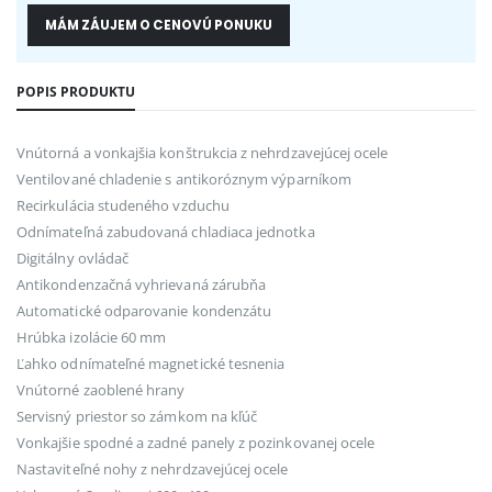
MÁM ZÁUJEM O CENOVÚ PONUKU
POPIS PRODUKTU
Vnútorná a vonkajšia konštrukcia z nehrdzavejúcej ocele
Ventilované chladenie s antikoróznym výparníkom
Recirkulácia studeného vzduchu
Odnímateľná zabudovaná chladiaca jednotka
Digitálny ovládač
Antikondenzačná vyhrievaná zárubňa
Automatické odparovanie kondenzátu
Hrúbka izolácie 60 mm
Ľahko odnímateľné magnetické tesnenia
Vnútorné zaoblené hrany
Servisný priestor so zámkom na kľúč
Vonkajšie spodné a zadné panely z pozinkovanej ocele
Nastaviteľné nohy z nehrdzavejúcej ocele