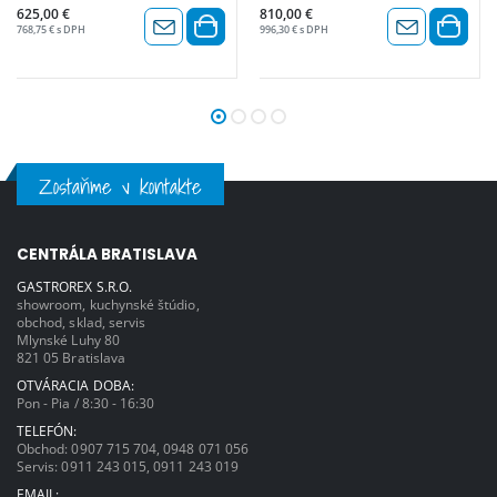
625,00 €
810,00 €
768,75 € s DPH
996,30 € s DPH
Zostaňme v kontakte
CENTRÁLA BRATISLAVA
GASTROREX S.R.O.
showroom, kuchynské štúdio,
obchod, sklad, servis
Mlynské Luhy 80
821 05 Bratislava
OTVÁRACIA DOBA:
Pon - Pia / 8:30 - 16:30
TELEFÓN:
Obchod:
0907 715 704
,
0948 071 056
Servis:
0911 243 015
,
0911 243 019
EMAIL: