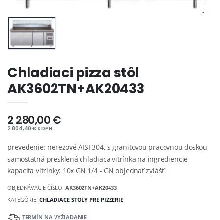
Chladiaci pizza stôl
AK3602TN+AK20433
2 280,00 €
2 804,40 € s DPH
prevedenie: nerezové AISI 304, s granitovou pracovnou doskou
samostatná presklená chladiaca vitrínka na ingrediencie
kapacita vitrínky: 10x GN 1/4 - GN objednať zvlášť!
OBJEDNÁVACIE ČÍSLO:
AK3602TN+AK20433
KATEGÓRIE:
CHLADIACE STOLY PRE PIZZERIE
TERMÍN NA VYŽIADANIE