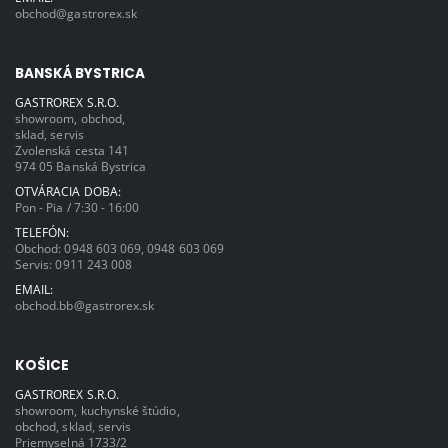
obchod@gastrorex.sk
BANSKÁ BYSTRICA
GASTROREX S.R.O.
showroom, obchod,
sklad, servis
Zvolenská cesta 141
974 05 Banská Bystrica
OTVÁRACIA DOBA:
Pon - Pia / 7:30 - 16:00
TELEFÓN:
Obchod:
0948 603 069
,
0948 603 069
Servis:
0911 243 008
EMAIL:
obchod.bb@gastrorex.sk
KOŠICE
GASTROREX S.R.O.
showroom, kuchynské štúdio,
obchod, sklad, servis
Priemyselná 1733/2