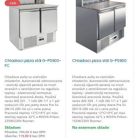
-16%
Chladiaci pizza stôl G-PS900-
Chladiaci pizza stôl G-PS900
FC
Chladiace pulty so statickým
Chladiace pulty so statickým
chladením. Automatické odmrazovanie
chladením. Automatické odmrazovanie
- statický výparník penený na troch
- statický výparník penený na troch
stranách s ventilátorom na reguláciu
stranách s ventilátorom na reguláciu
teploty - elektronický termostat.
teploty - elektronický termostat.
Granitová pracovná doska, Použitá
Granitová pracovná doska, Použitá
nerez AISI 201 . 1 rošt GN 1/1 a 1 pár
nerez AISI 304 . 1 rošt GN 1/1 a 1 pár
vodiacich líšt pre jedny dvere Pre 5x
vodiacich líšt pre jedny dvere Pre 5x
GN1/6 (GN nie sú v cene pultu)
GN1/6 (GN nie sú v cene pultu)
Pracovná teplota +2°C/+8°C pri max
Pracovná teplota +2°C/+8°C pri max
okolitej teplote 32°C a RV55% Príkon:
okolitej teplote 32°C a RV55% Príkon:
235W/230V Rozmer:
155W/230V Rozmer:
900x700x1100(v)mm
900x700x1100(v)mm
Skladom
Na externom sklade
Pôvodne: 744,00 € bez DPH
Ušetríte:
119,00 €
bez DPH