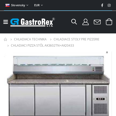
Slovensky
EUR
CHLADIACA TECHNIKA
CHLADIACE STOLY PRE PIZZERIE
CHLADIACI PIZZA STÔL AK3602TN+AK20433