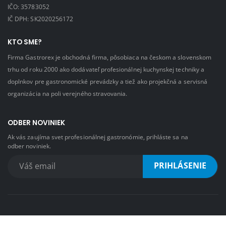
IČO: 35783052
IČ DPH: SK2020256172
KTO SME?
Firma Gastrorex je obchodná firma, pôsobiaca na českom a slovenskom
trhu od roku 2000 ako dodávateľ profesionálnej kuchynskej techniky a
doplnkov pre gastronomické prevádzky a tiež ako projekčná a servisná
organizácia na poli verejného stravovania.
ODBER NOVINIEK
Ak vás zaujíma svet profesionálnej gastronómie, prihláste sa na
odber noviniek.