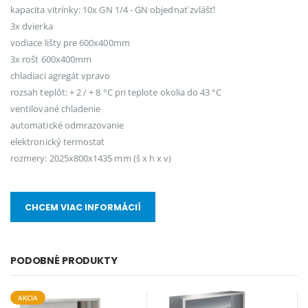
kapacita vitrínky: 10x GN 1/4 - GN objednať zvlášť!
3x dvierka
vodiace lišty pre 600x400mm
3x rošt 600x400mm
chladiaci agregát vpravo
rozsah teplôt: + 2 / + 8 °C pri teplote okolia do 43 °C
ventilované chladenie
automatické odmrazovanie
elektronický termostat
rozmery: 2025x800x1435 mm (š x h x v)
CHCEM VIAC INFORMÁCIÍ
PODOBNÉ PRODUKTY
AKCIA