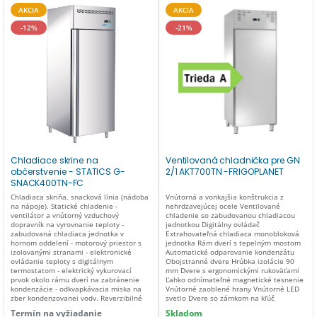
PREVÁDZKOVÁ TEPLOTA +35°C / 50%
Izolácia (mm): 50 Typ chladiaceho plynu:
AKCIA
AKCIA
hod. TYP CHLADENIA statické TYP
R290 Typ chladenia: Statický Energetická
ODMRAZOVANIA automatické TYP
trieda: C Zmena otvárania dverí: Áno
-12%
-21%
CHLADIACEHO PLYNU R600a PLYN (gr.)
Pracovná teplota (°C): -2°C / +8°C
105 ODPAROVANIE KONDENZOVANEJ
Príslušenstvo v cene: 3 mriežky 530 x
VODY zberná nádrž REGULÁCIA TEPLOTY
540 mm + 3 páry koľajníc Vnútorné
elektronická IZOLÁCIA (mm) 60 SPOTREBA
rozmery (mm): 560 x 580 x 1386(h) mm
ENERGIE (W) 220 NAPÄTIE 220V-240V /
Stavebné materiály: Nerezová oceľ AISI
50Hz KONŠTRUKČNÝ MATERIÁL
304 Typ odmrazovania: automatický
nehrdzavejúca oceľ ZMENA OTVÁRANIA
Vnútorné osvetlenie: no Maximálna
DVERÍ áno VNÚTORNÉ OSVETLENIE nie
pracovná teplota: +32°C / 55%HR
DODANÉ PRÍSLUŠENSTVO 3 rošty GN2/1
Rozmery (mm) - Dĺžka x Šírka x Výška: 680
3 páry výsuvov
x 700 x 2000 mm Rozmery balenia (cm) -
Dĺžka x Šírka x Výška: 71 x 74 x 218 cm
Napájanie: 220-240 V / 1N / 50 Hz
Chladiace skrine na
Ventilovaná chladnička pre GN
občerstvenie - STATICS G-
2/1 AKT700TN -FRIGOPLANET
SNACK400TN-FC
Chladiaca skriňa, snacková línia (nádoba
Vnútorná a vonkajšia konštrukcia z
na nápoje). Statické chladenie -
nehrdzavejúcej ocele Ventilované
ventilátor a vnútorný vzduchový
chladenie so zabudovanou chladiacou
dopravník na vyrovnanie teploty -
jednotkou Digitálny ovládač
zabudovaná chladiaca jednotka v
Extrahovateľná chladiaca monobloková
hornom oddelení - motorový priestor s
jednotka Rám dverí s tepelným mostom
izolovanými stranami - elektronické
Automatické odparovanie kondenzátu
ovládanie teploty s digitálnym
Obojstranné dvere Hrúbka izolácie 90
termostatom - elektrický vykurovací
mm Dvere s ergonomickými rukoväťami
prvok okolo rámu dverí na zabránenie
Ľahko odnímateľné magnetické tesnenie
kondenzácie - odkvapkávacia miska na
Vnútorné zaoblené hrany Vnútorné LED
zber kondenzovanej vody. Reverzibilné
svetlo Dvere so zámkom na kľúč
dvere s pružinou na samouzavretie -
Vonkajšie spodné a zadné panely z
Termín na vyžiadanie
Skladom
zámok dverí s kľúčom - beznástrojové
pozinkovanej ocele Nastaviteľné nohy z