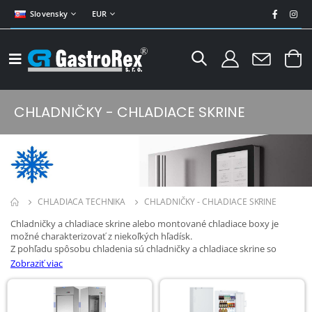
Slovensky
EUR
CHLADNIČKY - CHLADIACE SKRINE
CHLADIACA TECHNIKA
CHLADNIČKY - CHLADIACE SKRINE
Chladničky a chladiace skrine alebo montované chladiace boxy je
možné charakterizovať z niekoľkých hľadísk.
Z pohľadu spôsobu chladenia sú chladničky a chladiace skrine so
statickým chladením alebo ventilované. Podľa použitého materiálu
Zobraziť viac
môžu byť lakované alebo celonerezové, prípadne len s nerezovým
plášťom alebo dverami.
Veľmi dôležitým kritériom pri výbere chladničky je spotreba energie.