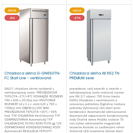
teploty: elektronický Odparovanie
kondenzovanej vody: automatický
Nominálna kapacita (L): 650 Výkon Watt:
AKCIA
AKCIA
315 Izolácia (mm): 60 Typ chladiaceho
plynu: R290 Typ chladenia: ventilovaný
-8%
-37%
Energetická trieda: C Zmena otvárania
dverí: Áno Pracovná teplota (°C): -2°C /
+8°C Príslušenstvo v cene: 3 rošty GN2/1
+ 3 páry koľajníc Vnútorné rozmery (mm):
624 x 685 x 1396(h) mm Stavebné
materiály: Nerezová oceľ AISI 304 Typ
odmrazovania: automatický Vnútorné
osvetlenie: Áno Maximálna pracovná
teplota: +32°C / 55%HR
Chladiaca skrina G-GN650TN-
Chladiaca skriňa AK 652 TN
FC Start Line - ventilovaná
PREMIUM serie
GN2/1 chladiace skrine vyrobené z
prevedenie: celý exteriér a interiér z
nehrdzavejúcej ocele. PREVÁDZKOVÁ
nehrdzavejúcej ocele vnútorný rozmer
TEPLOTA +2°C/+8°C VONKAJŠIE ROZMERY
pre GN 2/1 objem: 700 litrov (netto
740 x 830 x 2010(v) mm VNÚTORNÉ
650lt) Chladenie s ventilátorom a
ROZMERY (d x š x v -mm) 620 x 700 x
vstavanou jednotkou Digitálna riadiaca
1396(v) mm OBJEM (L) 650 MAX.
jednotka Vyhrievaný rám dverí proti
PREVÁDZKOVÁ TEPLOTA +35°C / 55%
kondenzácii Automatické odmrazovanie
hod. TYP CHLADENIA Ventilátorový TYP
Automatické odparovanie kondenzovanej
ODMRAZOVANIA Automatický TYP
vody Otočné dvere Hrúbka izolácie 70
CHLADIACEHO PLYNU R290 PLYN (g) 120
mm Ľahko odnímateľné magnetické
ODPAROVANIE KONDENZOVANEJ VODY
tesnenie Kontakt so zaoblenými rohmi
Automatický REGULÁCIA TEPLOTY
Vnútorné LED osvetlenie Zámok dverí