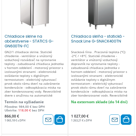
ODMRAZOVANIA automatické TYP
odmrazovania: automatický Vnútorné
CHLADIACEHO PLYNU TN R600a / BT
osvetlenie: no Maximálna pracovná
R290 PLYN (gr.) R600a – 120 gr / R290 –
teplota: +32°C / 55%HR Rozmery (mm) -
80 gr ODPAROVANIE KONDENZOVANEJ
Dĺžka x Šírka x Výška: 680 x 810 x 2010
VODY automatické REGULÁCIA TEPLOTY
mm Rozmery balenia (cm) - Dĺžka x Šírka
elektronická IZOLÁCIA (mm) 60 SPOTREBA
x Výška: 71 x 84 x 218 cm Napájanie:
ENERGIE (W) TN 250 / BT 300 NAPÄTIE
220-240 V / 1N / 50 Hz
220-240V / 50Hz KONŠTRUKČNÝ
MATERIÁL nehrdzavejúca oceľ AISI 304
Chladiace skrine na
Chladiaca skriňa - statická -
ZMENA OTVÁRANIA DVERÍ nie
občerstvenie - STATICS G-
Snack Line G-SNACK400TN
VNÚTORNÉ OSVETLENIE nie DODANÉ
PRÍSLUŠENSTVO 4 rošty GN2/1 – 4 páry
GN600TN-FC
výsuvov ČISTÁ HMOTNOSŤ HMOTNOSŤ
GN2/1 chladiace skrine. Statické
Snacková línia . Pracovná teplota (°C):
(kg) 150 HRUBÁ HMOTNOSŤ (kg) 170
chladenie - ventilátor a vnútorný
-2°C / +8°C. Statické chladenie -
ROZMERY BALENIA 710 x 875 x 2160 (v)
vzduchový rozvádzač na vyrovnanie
ventilátor a vnútorný vzduchový
mm
teploty - zabudovaná chladiaca jednotka
dopravník na vyrovnanie teploty -
v hornom oddelení - motorový priestor s
zabudovaná chladiaca jednotka v
izolovanými stranami - elektronické
hornom oddelení - motorový priestor s
ovládanie teploty s digitálnym
izolovanými stranami - elektronické
termostatom - elektrický vykurovací
ovládanie teploty s digitálnym
prvok okolo rámu dverí na zabránenie
termostatom - elektrický vykurovací
kondenzácie - odkvapkávacia miska na
prvok okolo rámu dverí na zabránenie
zber kondenzovanej vody. Reverzibilné
kondenzácie - odkvapkávacia miska na
dvere s pružinou na automatické
zber kondenzovanej vody. Reverzibilné
zatváranie - zámok dverí s kľúčom -
dvere s pružinou na samouzavretie -
Termín na vyžiadanie
Na externom sklade (do 14 dní)
beznástrojové vyberateľné tesnenie
zámok dverí s kľúčom - beznástrojové
Pôvodne: 984,00 € bez DPH
dverí - dno so zaoblenými rohmi -
vyberateľné tesnenie dverí - spodok so
Ušetríte:
118,00 €
bez DPH
vonkajšie zadné a spodné panely z
zaoblenými rohmi - vonkajšie zadné a
pozinkovaného plechu - výškovo
spodné panely z pozinkovaného plechu -
866,00 €
1 027,00 €
nastaviteľné nožičky. PREVÁDZKOVÁ
výškovo nastaviteľné nohy z nerezovej
1 065,18 € s DPH
1 263,21 € s DPH
TEPLOTA +2°C/+8°C VONKAJŠIE ROZMERY
ocele AISI 304. Regulácia teploty:
680 x 810 x 2010(v) mm VNÚTORNÉ
elektronický Odparovanie kondenzovanej
ROZMERY (d x š x v -mm) 560 x 680 x
vody: Odkvapkávacia miska Nominálna
1390(v) mm OBJEM (L) 507 MAX.
kapacita (L): 429 Výkon Watt: 260