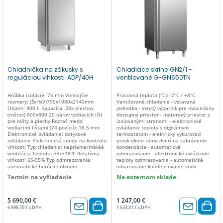
ČISTÁ HMOTNOSŤ (Kg) 85 HMOTNOSŤ
(kg) 103 Rozmer balenia 478 x 765 x
2150 (v) mm
Chladnička na zákusky s
Chladiace skrine GN2/1 -
reguláciou vlhkosti. ADP/40H
ventilované G-GN650TN
Hrúbka izolácie: 75 mm Vonkajšie
Pracovná teplota (°C): -2°C / +8°C.
rozmery: (ŠxHxV)790x1080x2140mm
Ventilované chladenie - vstavaná
Objem: 900 l. Kapacita: 20x plechov
jednotka - skrytý výparník pre maximálny
(roštov) 600x800 20 párov vodiacich líšt
dostupný priestor - motorový priestor s
pre rošty a plechy Rozteč medzi
izolovanými stranami - elektronické
vodiacimi lištami (74 pozícií): 16,5 mm
ovládanie teploty s digitálnym
Elektronické ovládanie: dotykové
termostatom - elektrický vykurovací
ovládanie Elektronická sonda na kontrolu
prvok okolo rámu dverí na zabránenie
vlhkosti Typ chladenia: nepriama/mäkká
kondenzácie - automatické
ventilácia Teplota: +4/+18°C Relatívna
odmrazovanie - elektronické ovládanie
vlhkosť: 65-95% Typ odmrazovania:
teploty odmrazovania - automatické
automatické horúcim plynom
odparovanie kondenzovanej vody -
Odstraňovanie kondenzovanej vody:
výparník ošetrený proti korózii.
Termín na vyžiadanie
Na externom sklade
automatické Maximálny príkon: 1870 W
Reverzibilné dvere s pružinou na
Chladiaci výkon: 1005W Plyn: R290
automatické zatváranie - zámok dverí s
Vstupné napätie: 230V, 50Hz Klimatická
kľúčom - tesnenie dverí odnímateľné bez
trieda: 5 Tropikalizovaná verzia (až do
náradia - vnútorné LED osvetlenie - dno
5 690,00 €
1 247,00 €
teploty prostredia 43 ° C) LED svetlo
so zaoblenými rohmi - vonkajšie dno a
6 998,70 € s DPH
1 533,81 € s DPH
zadné panely z pozinkovaného plechu.
Výškovo nastaviteľné nožičky. Regulácia