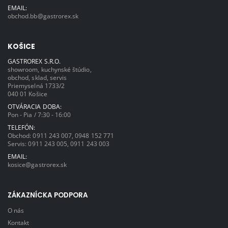
EMAIL:
obchod.bb@gastrorex.sk
KOŠICE
GASTROREX S.R.O.
showroom, kuchynské štúdio,
obchod, sklad, servis
Priemyselná 1733/2
040 01 Košice
OTVÁRACIA DOBA:
Pon - Pia / 7:30 - 16:00
TELEFÓN:
Obchod:
0911 243 007
,
0948 152 771
Servis:
0911 243 005
,
0911 243 003
EMAIL:
kosice@gastrorex.sk
ZÁKAZNÍCKA PODPORA
O nás
Kontakt