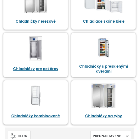
Chladničky nerezové
Chladiace skrine biele
Chladničky s presklenými
Chladničky pre pekárov
dverami
Chladničky kombinované
Chladničky na ryby
FILTER