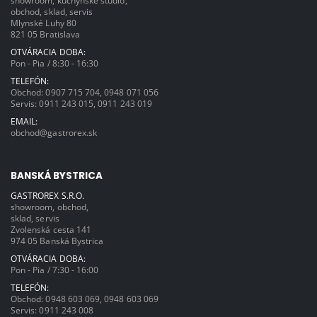
showroom, kuchynské štúdio,
obchod, sklad, servis
Mlynské Luhy 80
821 05 Bratislava
OTVÁRACIA DOBA:
Pon - Pia / 8:30 - 16:30
TELEFÓN:
Obchod:
0907 715 704
,
0948 071 056
Servis:
0911 243 015
,
0911 243 019
EMAIL:
obchod@gastrorex.sk
BANSKÁ BYSTRICA
GASTROREX S.R.O.
showroom, obchod,
sklad, servis
Zvolenská cesta 141
974 05 Banská Bystrica
OTVÁRACIA DOBA:
Pon - Pia / 7:30 - 16:00
TELEFÓN:
Obchod:
0948 603 069
,
0948 603 069
Servis:
0911 243 008