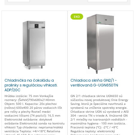
EKO
Chladnička na čokoládu a
Chladiaca skriňa GN2/1 -
pralinky s reguláciou vlhkosti.
ventilovaná G-UGN650TN
ADP/20C
Hrúbka izolácie: 75 mm Vonkajšie
GN 2/1 chladiace skrine UGN650 sú
rozmery: (ŠxHxV)790x680x2140mm
súčasťou novej produktovej línie Energy
Objem: 500 l. Kapacita: 20x plechov
Saving, ktorá je špeciálne navrhnutá a
(roštov) 600x400 20 párov vodiacich líšt
vyrobená na zníženie spotreby energie.
pre rošty a plechy Rozteč medzi
Chladiace skrine UGN sú vyrobené z AISI
vodiacimi lištami (74 pozícií): 16,5 mm
304 - verzia TN v triede A. Vnútorné GN
Elektronické ovládanie: dotykové
2/1 mriežky na tvarovaných vodidlách -
ovládanie Elektronická sonda na kontrolu
maximálna hygiena - 100 mm izolácia.
vlhkosti Typ chladenia: nepriama/mäkká
Pracovná teplota (°C): -2°C / +8°C
ventilácia Teplota: +4/+18°C Relatívna
Regulácia teploty: elektronický