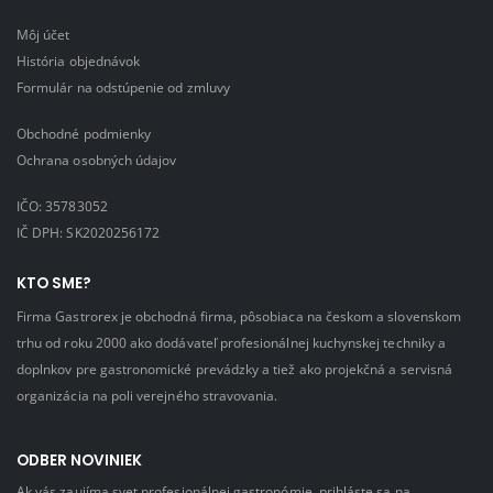
Môj účet
História objednávok
Formulár na odstúpenie od zmluvy
Obchodné podmienky
Ochrana osobných údajov
IČO: 35783052
IČ DPH: SK2020256172
KTO SME?
Firma Gastrorex je obchodná firma, pôsobiaca na českom a slovenskom
trhu od roku 2000 ako dodávateľ profesionálnej kuchynskej techniky a
doplnkov pre gastronomické prevádzky a tiež ako projekčná a servisná
organizácia na poli verejného stravovania.
ODBER NOVINIEK
Ak vás zaujíma svet profesionálnej gastronómie, prihláste sa na