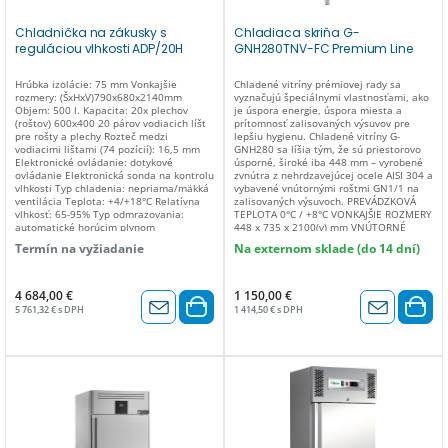
Chladnička na zákusky s
Chladiaca skriňa G-
reguláciou vlhkosti ADP/20H
GNH280TNV-FC Premium Line
Hrúbka izolácie: 75 mm Vonkajšie
Chladené vitríny prémiovej rady sa
rozmery: (ŠxHxV)790x680x2140mm
vyznačujú špeciálnymi vlastnosťami, ako
Objem: 500 l. Kapacita: 20x plechov
je úspora energie, úspora miesta a
(roštov) 600x400 20 párov vodiacich líšt
prítomnosť zalisovaných výsuvov pre
pre rošty a plechy Rozteč medzi
lepšiu hygienu. Chladené vitríny G-
vodiacimi lištami (74 pozícií): 16,5 mm
GNH280 sa líšia tým, že sú priestorovo
Elektronické ovládanie: dotykové
úsporné, široké iba 448 mm – vyrobené
ovládanie Elektronická sonda na kontrolu
zvnútra z nehrdzavejúcej ocele AISI 304 a
vlhkosti Typ chladenia: nepriama/mäkká
vybavené vnútornými roštmi GN1/1 na
ventilácia Teplota: +4/+18°C Relatívna
zalisovaných výsuvoch. PREVÁDZKOVÁ
vlhkosť: 65-95% Typ odmrazovania:
TEPLOTA 0°C / +8°C VONKAJŠIE ROZMERY
automatické horúcim plynom
448 x 735 x 2100(v) mm VNÚTORNÉ
Odstraňovanie kondenzovanej vody:
ROZMERY (d x š x v -mm) 328 x 575 x
Termín na vyžiadanie
Na externom sklade (do 14 dní)
automatické Maximálny príkon: 1390 W
1492(v) mm OBJEM (L) 280 MAX.
Chladiaci výkon: 6801 W Plyn: R290
PREVÁDZKOVÁ TEPLOTA +35°C / 75%
Vstupné napätie: 230V, 50Hz Klimatická
hod. TYP CHLADENIA vetrané TYP
trieda: 5 Tropikalizovaná verzia (až do
ODMRAZOVANIA automatické TYP
4 684,00 €
1 150,00 €
teploty prostredia 43 ° C) LED svetlo
CHLADIACEHO PLYNU R290 PLYN (g) 120
5 761,32 € s DPH
1 414,50 € s DPH
ODPAROVANIE KONDENZOVANEJ VODY
automatické REGULÁCIA TEPLOTY
elektronická IZOLÁCIA (mm) 60 SPOTREBA
ENERGIE (W) 305 NAPÄTIE 220V-240V /
50Hz KONŠTRUKČNÝ MATERIÁL vnútorná
nehrdzavejúca oceľ AISI 304 – vonkajšia
nehrdzavejúca oceľ AISI 201 ZMENA
OTVÁRANIA DVERÍ áno VNÚTORNÉ
SVETLO led DODANÉ PRÍSLUŠENSTVO 3
rošty GN1/1 ENERGETICKÁ TRIEDA D