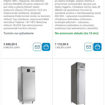
Objem: 900 l. Kapacita: 20x plechov
je úspora energie, úspora miesta a
(roštov) 600x800 20 párov vodiacich líšt
prítomnosť zalisovaných výsuvov pre
pre rošty a plechy Rozteč medzi
lepšiu hygienu. Chladiace vitríny radu M-
vodiacimi lištami (74 pozícií): 16,5 mm
GN650 od spoločnosti Forcold sú
Elektronické ovládanie: dotykové
vyrobené zvnútra z nehrdzavejúcej ocele
ovládanie Elektronická sonda na kontrolu
AISI 304 – vybavené monoblokovou
vlhkosti Typ chladenia: nepriama/mäkká
chladiacou jednotkou chránenou
ventilácia Teplota: +4/+18°C Relatívna
oceľovým plechom – zásuvnou
vlhkosť: 45-65% Typ odmrazovania:
chladiacou jednotkou so zásuvným
automatické horúcim plynom
systémom pre jednoduchú a okamžitú
Odstraňovanie kondenzovanej vody:
inštaláciu alebo prípadné
Termín na vyžiadanie
Na externom sklade (do 14 dní)
automatické Maximálny príkon: 1870 W
odstránenie/výmenu – tichým motorom s
Chladiaci výkon: 1005 W Plyn: R290
vnútornými roštmi GN2/1 na
Vstupné napätie: 230V, 50Hz Klimatická
zalisovaných výsuvoch. PREVÁDZKOVÁ
trieda: 5 Tropikalizovaná verzia (až do
TEPLOTA +0°C / +8°C VONKAJŠIE
5 690,00 €
1 110,00 €
teploty prostredia 43 ° C) LED svetlo
ROZMERY 660 x 830 x 1985(v) mm
6 998,70 € s DPH
1 365,30 € s DPH
VNÚTORNÉ ROZMERY (d x š x v -mm) 535
x 700 x 1400(v) mm OBJEM (L) 530 MAX.
PREVÁDZKOVÁ TEPLOTA +35°C / 75%
hod. TYP CHLADENIA vetrané TYP
ODMRAZOVANIA automatické TYP
CHLADIACEHO PLYNU R600a PLYN (g) 105
ODPAROVANIE KONDENZOVANEJ VODY
automatické REGULÁCIA TEPLOTY
elektronická IZOLÁCIA (mm) 60 SPOTREBA
ENERGIE (W) 305 NAPÄTIE 220V-240V /
50Hz KONŠTRUKČNÝ MATERIÁL vnútorná
nehrdzavejúca oceľ AISI 304 – vonkajšia
nehrdzavejúca oceľ AISI 201 ZMENA
OTVÁRANIA DVERÍ áno VNÚTORNÉ
SVETLO led DODANÉ PRÍSLUŠENSTVO 3
rošty GN2/1 ENERGETICKÁ TRIEDA D
ČISTÁ HMOTNOSŤ (Kg) 101 HMOTNOSŤ
(kg) 119 DIMENSIONI IMBALLO 690 x 860
x 2050 (v) mm