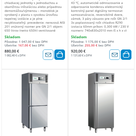
chladiacej jednotky s jednoduchou a
43 °C, automatické odmrazovanie a
okamžitou inštaláciou alebo prípadnou
odparovanie kondenzu elektornický
demontážou/výmenou – monoblok je
kontrolný panel digitálny termostat
vyrobený z plastu s vysokou úrovňou
samozatváracie, reversibilné dvere,
tepelnej izolácie a je plne
zámok, 3 páry zásuvov pre rošt GN 2/1
recyklovateľný. prevedenie: nerezová AISI
3x poplastovaný rošt chladivo R290
201 vnútorný rozmer pre GN 2/1 objem:
izolacia 60mm príkon: 0,300 kW / 230 V
650 litrov (netto 650lt) ventilované
rozmery: 740x830x2010 mm (š x h x v)
chladenie rozsah teplôt: 0°C / +8 °C pri
Skladom
Skladom
teplote okolia do 38 °C, automatické
Pôvodne: 1 047,00 € bez DPH
Pôvodne: 1 175,00 € bez DPH
odmrazovanie a odparovanie kondenzu
Ušetríte:
167,00 €
bez DPH
Ušetríte:
255,00 €
bez DPH
elektornický kontrolný panel digitálny
termostat samozatváracie, reversibilné
880,00 €
920,00 €
dvere, zámok, 3 páry zásuvov pre rošt
1 082,40 € s DPH
1 131,60 € s DPH
GN 2/1 3x poplastovaný rošt príkon:
0,360 kW / 230 V rozmery: 740x830x2010
mm (š x h x v) Trieda: D