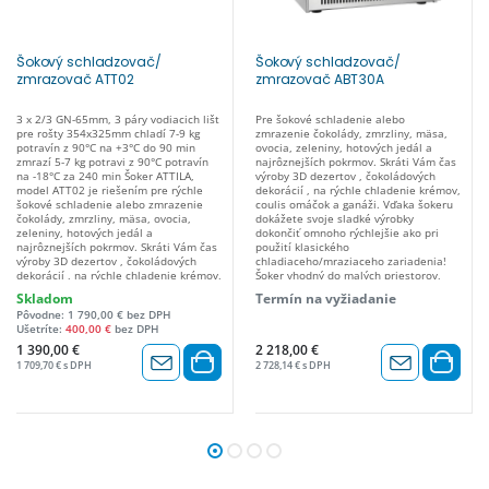
Šokový schladzovač/
Šokový schladzovač/
zmrazovač ATT02
zmrazovač ABT30A
3 x 2/3 GN-65mm, 3 páry vodiacich lišt
Pre šokové schladenie alebo
pre rošty 354x325mm chladí 7-9 kg
zmrazenie čokolády, zmrzliny, mäsa,
potravín z 90°C na +3°C do 90 min
ovocia, zeleniny, hotových jedál a
zmrazí 5-7 kg potravi z 90°C potravín
najrôznejších pokrmov. Skráti Vám čas
na -18°C za 240 min Šoker ATTILA,
výroby 3D dezertov , čokoládových
model ATT02 je riešením pre rýchle
dekorácií , na rýchle chladenie krémov,
šokové schladenie alebo zmrazenie
coulis omáčok a ganáži. Vďaka šokeru
čokolády, zmrzliny, mäsa, ovocia,
dokážete svoje sladké výrobky
zeleniny, hotových jedál a
dokončiť omnoho rýchlejšie ako pri
najrôznejších pokrmov. Skráti Vám čas
použití klasického
výroby 3D dezertov , čokoládových
chladiaceho/mraziaceho zariadenia!
dekorácií , na rýchle chladenie krémov,
Šoker vhodný do malých priestorov,
coulis omáčok a ganáži. Vďaka šokeru
napríklad pre vašu domácu výrobňu.
Skladom
Termín na vyžiadanie
dokážete svoje sladké výrobky
Orientačná kapacita šokového
Pôvodne: 1 790,00 € bez DPH
dokončiť omnoho rýchlejšie ako pri
chladenia: 8 kg/na +3 °C z +90°C teplej
Ušetríte:
400,00 €
bez DPH
použití klasického
suroviny Orientačná kapacita
chladiaceho/mraziaceho zariadenia!
šokového mrazenia: 5 kg/na -18 °C z
1 390,00 €
2 218,00 €
Výkonný a kompaktný stroj schopný za
+90°C teplej suroviny Digitálny
1 709,70 € s DPH
2 728,14 € s DPH
niekoľko minút schladiť-zmraziť
ovládací panel umožňuje nastaviť
komoru na teplotu -40 ° C. Jeho malé
rôzne parametre chladenia a
rozmery ( 660 x 640 x 420,5 mm)
mrazenia. Nerezové prevedenie.
umožňujú umiestniť aj na pracovný
Vnútorná komora z ušľachtilej ocele
pult. Šoker vhodný do malých
AISI 304. 3 páry vodiacich lišt pre rošty
priestorov, napríklad pre vašu domácu
354x325 mm alebo gastronádoby GN-
výrobňu. Kapacita šokového chladenia
2/3 Mikro spínač ventilátora.
: 7-9kg z 90°C na +3°C Kapacita
Automatické prepnutie po šokovom
šokového mrazenia : 5-7kg z 90°C na
chladení do udržiavacieho chladiaceho