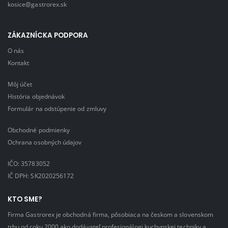
kosice@gastrorex.sk
ZÁKAZNÍCKA PODPORA
O nás
Kontakt
Môj účet
História objednávok
Formulár na odstúpenie od zmluvy
Obchodné podmienky
Ochrana osobných údajov
IČO: 35783052
IČ DPH: SK2020256172
KTO SME?
Firma Gastrorex je obchodná firma, pôsobiaca na českom a slovenskom
trhu od roku 2000 ako dodávateľ profesionálnej kuchynskej techniky a