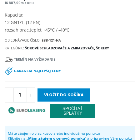
16 887,90 € s DPH
Kapacita:
12 GN1/1, (12 EN)
rozsah prac.teplot +45°C / -40°C
OBJEDNÁVACIE ČÍSLO:
EBB-121-HA
KATEGÓRIE:
ŠOKOVÉ SCHLADZOVAČE A ZMRAZOVAČE, ŠOKERY
TERMÍN NA VYŽIADANIE
GARANCIA NAJLEPŠEJ CENY
VLOŽIŤ DO KOŠÍKA
Máte záujem o viac kusov alebo individuálnu ponuku?
Kliknite na „
Mám záujem o cenovú ponuku
“ a pripravíme Vám ponuku