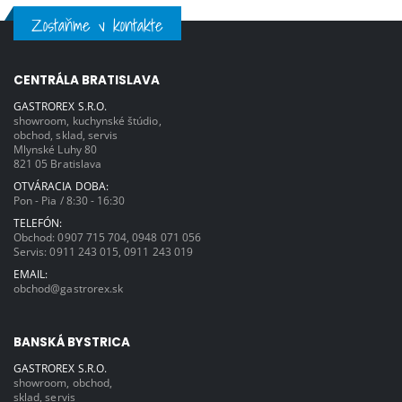
-18°C Digitálny ovládací panel
módu. Teplotná sonda s 90° rúčkou.
Zostaňme v kontakte
umožňuje nastaviť rôzne parametre
Odnímateľný rošt. Rozteč vodiacich lišt
chladenia a mrazenia. Nerezové
65 mm. Ventilované chladenie Príkon:
prevedenie. 3 páry vodiacich lišt pre
750W/230V Rozmer komory:
rošty 354x325mm alebo gastronádoby
335x550x280mm Celkový rozmer: 640
GN-2/3 Komorová sonda, ihlová
x 690 x 820 (v)mm
CENTRÁLA BRATISLAVA
teplotná sonda. So vstavanou
chladiacou jednotkou (CG) Ventilované
chladenie Príkon: 520W/230V Rozmer
GASTROREX S.R.O.
komory: 340x363x270mm Celkový
showroom, kuchynské štúdio,
rozmer: 660 x 640 x 420 (v)mm
obchod, sklad, servis
Mlynské Luhy 80
821 05 Bratislava
OTVÁRACIA DOBA:
Pon - Pia / 8:30 - 16:30
TELEFÓN:
Obchod:
0907 715 704
,
0948 071 056
Servis:
0911 243 015
,
0911 243 019
EMAIL:
obchod@gastrorex.sk
BANSKÁ BYSTRICA
GASTROREX S.R.O.
showroom, obchod,
sklad, servis