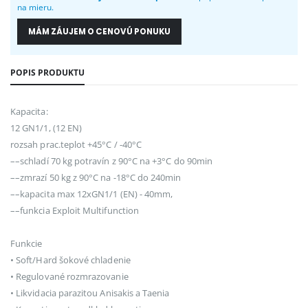
na mieru.
MÁM ZÁUJEM O CENOVÚ PONUKU
POPIS PRODUKTU
Kapacita:
12 GN1/1, (12 EN)
rozsah prac.teplot +45°C / -40°C
––schladí 70 kg potravín z 90°C na +3°C do 90min
––zmrazí 50 kg z 90°C na -18°C do 240min
––kapacita max 12xGN1/1 (EN) - 40mm,
––funkcia Exploit Multifunction
Funkcie
• Soft/Hard šokové chladenie
• Regulované rozmrazovanie
• Likvidacia parazitou Anisakis a Taenia