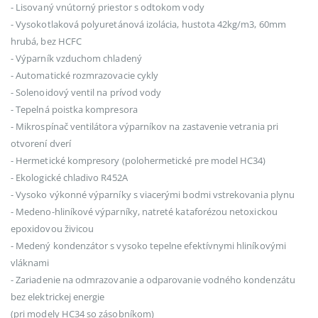
- Lisovaný vnútorný priestor s odtokom vody
- Vysokotlaková polyuretánová izolácia, hustota 42kg/m3, 60mm
hrubá, bez HCFC
- Výparník vzduchom chladený
- Automatické rozmrazovacie cykly
- Solenoidový ventil na prívod vody
- Tepelná poistka kompresora
- Mikrospínač ventilátora výparníkov na zastavenie vetrania pri
otvorení dverí
- Hermetické kompresory (polohermetické pre model HC34)
- Ekologické chladivo R452A
- Vysoko výkonné výparníky s viacerými bodmi vstrekovania plynu
- Medeno-hliníkové výparníky, natreté kataforézou netoxickou
epoxidovou živicou
- Medený kondenzátor s vysoko tepelne efektívnymi hliníkovými
vláknami
- Zariadenie na odmrazovanie a odparovanie vodného kondenzátu
bez elektrickej energie
(pri modely HC34 so zásobníkom)