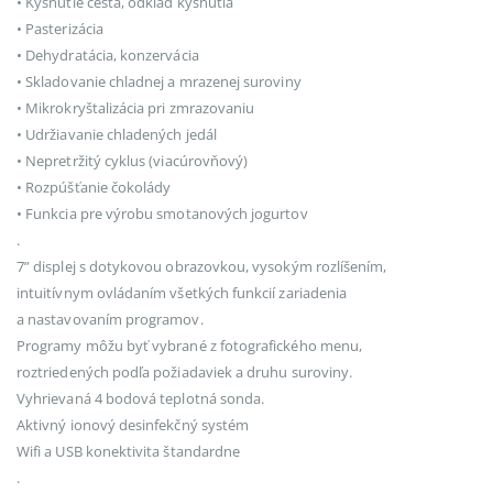
• Kysnutie cesta, odklad kysnutia
• Pasterizácia
• Dehydratácia, konzervácia
• Skladovanie chladnej a mrazenej suroviny
• Mikrokryštalizácia pri zmrazovaniu
• Udržiavanie chladených jedál
• Nepretržitý cyklus (viacúrovňový)
• Rozpúšťanie čokolády
• Funkcia pre výrobu smotanových jogurtov
.
7” displej s dotykovou obrazovkou, vysokým rozlíšením,
intuitívnym ovládaním všetkých funkcií zariadenia
a nastavovaním programov.
Programy môžu byť vybrané z fotografického menu,
roztriedených podľa požiadaviek a druhu suroviny.
Vyhrievaná 4 bodová teplotná sonda.
Aktivný ionový desinfekčný systém
Wifi a USB konektivita štandardne
.