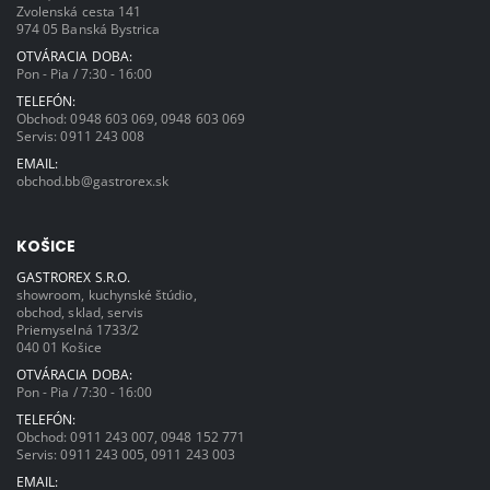
Zvolenská cesta 141
974 05 Banská Bystrica
OTVÁRACIA DOBA:
Pon - Pia / 7:30 - 16:00
TELEFÓN:
Obchod:
0948 603 069
,
0948 603 069
Servis:
0911 243 008
EMAIL:
obchod.bb@gastrorex.sk
KOŠICE
GASTROREX S.R.O.
showroom, kuchynské štúdio,
obchod, sklad, servis
Priemyselná 1733/2
040 01 Košice
OTVÁRACIA DOBA:
Pon - Pia / 7:30 - 16:00
TELEFÓN:
Obchod:
0911 243 007
,
0948 152 771
Servis:
0911 243 005
,
0911 243 003
EMAIL: