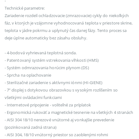
-
Technické parametre:
Zariadenie rozdelí ochladzovacie (zmrazovacie) cykly do niekoľkých
fáz, v ktorých je vzájomne vyhodnocovaná teplota v priestore skrine,
teplota v jádre pokrmu a uplynutý čas danej fázy. Tento proces sa
deje úplne automaticky bez zásahu obsluhy.
- 4-bodová vyhrievaná teplotná sonda.
- Patentovaný systém vstrekovania vlhkosti (HMS)
- Systém odmrazovania horúcim plynom (DS)
- Sprcha na oplachovanie
- Sterilizačné zariadenie s aktívnymi iónmi (HI-GIENE)
- 7” displej s dotykovou obrazovkou s vysokým rozlíšením so
všetkými ovládacími funkciami
- Internetové pripojenie - voliteľné za príplatok
- Ergonomická rukoväť a magnetické tesnenie na všetkých 4 stranách
- AISI 304 18/10 nerezové vnútorné aj vonkajšie prevedenie
(pozinkovaná zadná strana)
- AISI 304, 18/10 vnútorný priestor so zaoblenými rohmi