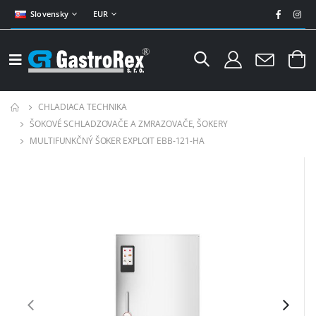
Slovensky
EUR
CHLADIACA TECHNIKA
ŠOKOVÉ SCHLADZOVAČE A ZMRAZOVAČE, ŠOKERY
MULTIFUNKČNÝ ŠOKER EXPLOIT EBB-121-HA