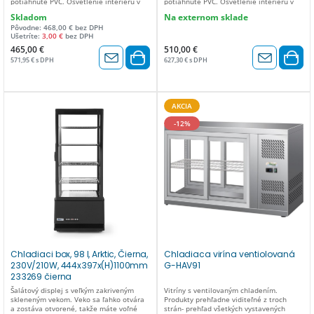
potiahnuté PVC. Osvetlenie interiéru v
potiahnuté PVC. Osvetlenie interiéru v
strope. Digitálny displej, elektronický
strope. Digitálny displej, elektronický
Skladom
Na externom sklade
termostat. Klimatická trieda: 4 S 3
termostat. Klimatická trieda: 4 So 4
Pôvodne: 468,00 € bez DPH
policami. Energetický štítok: B (A – G).
policami. Energetický štítok: C (A – G).
Ušetríte:
3,00 €
bez DPH
Teplotný rozsah: 2 až 6 °C. Chladiace
Teplotný rozsah: 2 až 6 °C. Chladiace
médium: R600a.
médium: R600a.
465,00 €
510,00 €
571,95 € s DPH
627,30 € s DPH
AKCIA
-12%
Chladiaci box, 98 l, Arktic, Čierna,
Chladiaca virína ventiolovaná
230V/210W, 444x397x(H)1100mm
G-HAV91
233269 čierna
Šalátový displej s veľkým zakriveným
Vitríny s ventilovaným chladením.
skleneným vekom. Veko sa ľahko otvára
Produkty prehľadne viditeľné z troch
a zostáva otvorené, takže máte voľné
strán- prehľad všetkých vystavených