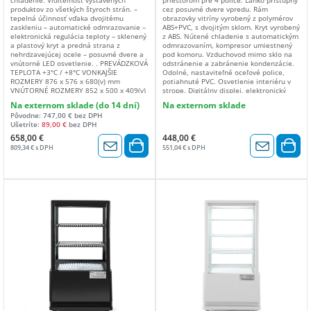
produktov zo všetkých štyroch strán. –
cez posuvné dvere vpredu. Rám
tepelná účinnosť vďaka dvojitému
obrazovky vitríny vyrobený z polymérov
zaskleniu – automatické odmrazovanie –
ABS+PVC, s dvojitým sklom. Kryt vyrobený
elektronická regulácia teploty – sklenený
z ABS. Nútené chladenie s automatickým
a plastový kryt a predná strana z
odmrazovaním, kompresor umiestnený
nehrdzavejúcej ocele – posuvné dvere a
pod komoru. Vzduchovod mimo sklo na
vnútorné LED osvetlenie. . PREVÁDZKOVÁ
odstránenie a zabránenie kondenzácie.
TEPLOTA +3°C / +8°C VONKAJŠIE
Odolné, nastaviteľné oceľové police,
ROZMERY 876 x 576 x 680(v) mm
potiahnuté PVC. Osvetlenie interiéru v
VNÚTORNÉ ROZMERY 852 x 500 x 409(v)
strope. Digitálny displej, elektronický
mm OBJEM 174 l MAX. PREVÁDZKOVÁ
termostat. Klimatická trieda: 4 S 2
Na externom sklade (do 14 dní)
Na externom sklade
TEPLOTA +28°C / 60% hod. TYP
policami. Energetický štítok: B (A – G).
Pôvodne: 747,00 € bez DPH
CHLADENIA vetrané TYP ODMRAZOVANIA
Teplotný rozsah: 2 až 6 °C. Chladiace
Ušetríte:
89,00 €
bez DPH
automatické TYP CHLADIACEHO PLYNU
médium: R600a.
R600a PLYN (gr.) 60 ODPAROVANIE
658,00 €
448,00 €
KONDENZOVANEJ VODY automatické
809,34 € s DPH
551,04 € s DPH
REGULÁCIA TEPLOTY elektronická
IZOLÁCIA (mm) dvojité sklo SPOTREBA
ENERGIE (W) 160 NAPÄTIE 230V / 50Hz
KONŠTRUKČNÝ MATERIÁL nehrdzavejúca
oceľ AISI 430 + sklo ZMENA OTVÁRANIA
DVERÍ nie VNÚTORNÉ SVETLO led
DODANÉ PRÍSLUŠENSTVO 2 mriežky
820×376 – 820×412 mm ENERGETICKÁ
TRIEDA C ČISTÁ HMOTNOSŤ (kg) 75