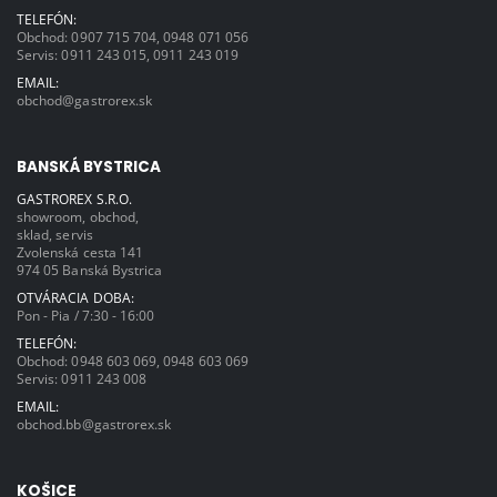
TELEFÓN:
Obchod:
0907 715 704
,
0948 071 056
Servis:
0911 243 015
,
0911 243 019
EMAIL:
obchod@gastrorex.sk
BANSKÁ BYSTRICA
GASTROREX S.R.O.
showroom, obchod,
sklad, servis
Zvolenská cesta 141
974 05 Banská Bystrica
OTVÁRACIA DOBA:
Pon - Pia / 7:30 - 16:00
TELEFÓN:
Obchod:
0948 603 069
,
0948 603 069
Servis:
0911 243 008
EMAIL:
obchod.bb@gastrorex.sk
KOŠICE