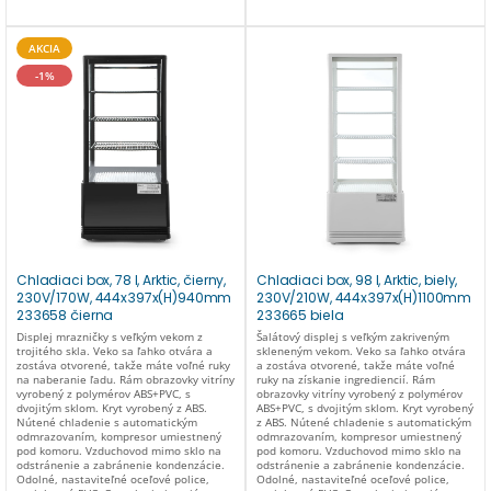
AKCIA
-1%
Chladiaci box, 78 l, Arktic, čierny,
Chladiaci box, 98 l, Arktic, biely,
230V/170W, 444x397x(H)940mm
230V/210W, 444x397x(H)1100mm
233658 čierna
233665 biela
Displej mrazničky s veľkým vekom z
Šalátový displej s veľkým zakriveným
trojitého skla. Veko sa ľahko otvára a
skleneným vekom. Veko sa ľahko otvára
zostáva otvorené, takže máte voľné ruky
a zostáva otvorené, takže máte voľné
na naberanie ľadu. Rám obrazovky vitríny
ruky na získanie ingrediencií. Rám
vyrobený z polymérov ABS+PVC, s
obrazovky vitríny vyrobený z polymérov
dvojitým sklom. Kryt vyrobený z ABS.
ABS+PVC, s dvojitým sklom. Kryt vyrobený
Nútené chladenie s automatickým
z ABS. Nútené chladenie s automatickým
odmrazovaním, kompresor umiestnený
odmrazovaním, kompresor umiestnený
pod komoru. Vzduchovod mimo sklo na
pod komoru. Vzduchovod mimo sklo na
odstránenie a zabránenie kondenzácie.
odstránenie a zabránenie kondenzácie.
Odolné, nastaviteľné oceľové police,
Odolné, nastaviteľné oceľové police,