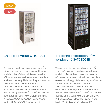
nie VNÚTORNÉ SVETLO led DODANÉ
VNÚTORNÉ SVETLO led DODANÉ
PRÍSLUŠENSTVO 3 mriežky 375 x 335 mm
PRÍSLUŠENSTVO 3 mriežky 375 x 335 mm
AKCIA
ENERGETICKÁ TRIEDA C ČISTÁ
ENERGETICKÁ TRIEDA C ČISTÁ
HMOTNOSŤ (kg) 33 HRUBÁ HMOTNOSŤ
HMOTNOSŤ (kg) 33 HRUBÁ HMOTNOSŤ
-12%
(kg) 35 BALENIE ROZMERY 495 x 460 x
(kg) 35 ROZMERY BALENIA 495 x 460 x
975 (v) mm
975 (v) mm
Chladiaca vitrína G-TCBD98
4-stranné chladiace vitríny -
ventilované G-TCBD98B
Vitríny s ventilovaným chladením. Štyri
Vitríny s ventilovaným chladením. Štyri
výstavné strany s dvojitým zasklením -
výstavné strany s dvojitým zasklením -
prehľad všetkých produktov - tepelná
prehľad všetkých produktov - tepelná
účinnosť - automatické odmrazovanie -
účinnosť - automatické odmrazovanie -
elektronická regulácia teploty - vnútorné
elektronická regulácia teploty - vnútorné
LED osvetlenie. PREVÁDZKOVÁ
LED osvetlenie. PREVÁDZKOVÁ
TEPLOTA/PREVÁDZKOVÁ TEPLOTA
TEPLOTA/PREVÁDZKOVÁ TEPLOTA
+2°C/+8°C VONKAJŠIE ROZMERY 428 x
+2°C/+8°C VONKAJŠIE ROZMERY 428 x
386 x 1150(v) mm VNÚTORNÉ ROZMERY
386 x 1150(v) mm VNÚTORNÉ ROZMERY
400 x 358 x 760(v) mm OBJEM 98 MAX.
400 x 358 x 760(v) mm OBJEM 98 MAX.
PREVÁDZKOVÁ TEPLOTA +32°C / 60%
PREVÁDZKOVÁ TEPLOTA +32°C / 60%
hod. TYP CHLADENIA vetrané TYP
hod. TYP CHLADENIA vetrané TYP
ODMRAZOVANIA automatické TYP
ODMRAZOVANIA automatické TYP