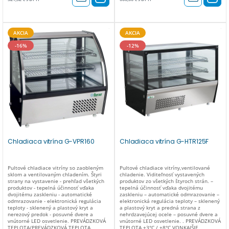
automatické REGULÁCIA TEPLOTY
automatické REGULÁCIA TEPLOTY
elektronická IZOLÁCIA (mm) dvojité sklo
termostat IZOLÁCIA (mm) dvojité sklo
SPOTREBA ENERGIE (W) 150 NAPÄTIE
SPOTREBA ENERGIE (W) 160 NAPÄTIE
220-240V / 50Hz KONŠTRUKČNÝ
220-240V / 50Hz KONŠTRUKČNÝ
MATERIÁL nehrdzavejúca oceľ AISI 430 +
MATERIÁL nehrdzavejúca oceľ AISI 430 +
AKCIA
AKCIA
sklo ZMENA OTVÁRANIA DVERÍ nie
sklo ZMENA OTVÁRANIA DVERÍ nie
VNÚTORNÉ SVETLO led DODANÉ
VNÚTORNÉ SVETLO led DODANÉ
-16%
-12%
PRÍSLUŠENSTVO 2 mriežky 642×276 –
PRÍSLUŠENSTVO 2 mriežky 642×376 –
642x312mm ENERGETICKÁ TRIEDA C
642×412 mm ENERGETICKÁ TRIEDA C
ČISTÁ HMOTNOSŤ (kg) 57 HRUBÁ
ČISTÁ HMOTNOSŤ (kg) 70 HRUBÁ
HMOTNOSŤ HMOTNOSŤ (kg) 81
HMOTNOSŤ (kg) 95 ROZMERY BALENIA
ROZMERY BALENIA 810 x 532 x 860 (v)
810 x 650 x 860 (v) mm
mm
Chladiaca vitrína G-VPR160
Chladiaca vitrína G-HTR125F
Pultové chladiace vitríny so zaobleným
Pultové chladiace vitríny,ventilované
sklom a ventilovaným chladením. Štyri
chladenie. Viditeľnosť vystavených
strany na vystavenie - prehľad všetkých
produktov zo všetkých štyroch strán. –
produktov - tepelná účinnosť vďaka
tepelná účinnosť vďaka dvojitému
dvojitému zaskleniu - automatické
zaskleniu – automatické odmrazovanie –
odmrazovanie - elektronická regulácia
elektronická regulácia teploty – sklenený
teploty - sklenený a plastový kryt a
a plastový kryt a predná strana z
nerezový predok - posuvné dvere a
nehrdzavejúcej ocele – posuvné dvere a
vnútorné LED osvetlenie. PREVÁDZKOVÁ
vnútorné LED osvetlenie. . PREVÁDZKOVÁ
TEPLOTA/PREVÁDZKOVÁ TEPLOTA
TEPLOTA +3°C / +8°C VONKAJŠIE