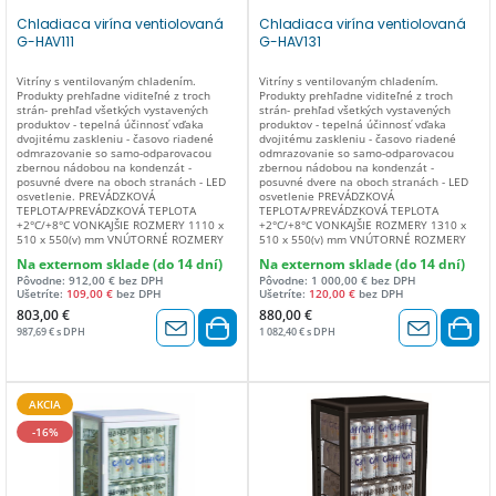
Chladiaca virína ventiolovaná
Chladiaca virína ventiolovaná
G-HAV111
G-HAV131
Vitríny s ventilovaným chladením.
Vitríny s ventilovaným chladením.
Produkty prehľadne viditeľné z troch
Produkty prehľadne viditeľné z troch
strán- prehľad všetkých vystavených
strán- prehľad všetkých vystavených
produktov - tepelná účinnosť vďaka
produktov - tepelná účinnosť vďaka
dvojitému zaskleniu - časovo riadené
dvojitému zaskleniu - časovo riadené
odmrazovanie so samo-odparovacou
odmrazovanie so samo-odparovacou
zbernou nádobou na kondenzát -
zbernou nádobou na kondenzát -
posuvné dvere na oboch stranách - LED
posuvné dvere na oboch stranách - LED
osvetlenie. PREVÁDZKOVÁ
osvetlenie PREVÁDZKOVÁ
TEPLOTA/PREVÁDZKOVÁ TEPLOTA
TEPLOTA/PREVÁDZKOVÁ TEPLOTA
+2°C/+8°C VONKAJŠIE ROZMERY 1110 x
+2°C/+8°C VONKAJŠIE ROZMERY 1310 x
510 x 550(v) mm VNÚTORNÉ ROZMERY
510 x 550(v) mm VNÚTORNÉ ROZMERY
760 x 420 x 460(v) mm KAPACITA 150
965 x 420 x 460(v) mm OBJEM 190 MAX.
Na externom sklade (do 14 dní)
Na externom sklade (do 14 dní)
MAX. PREVÁDZKOVÁ TEPLOTA +28°C /
PREVÁDZKOVÁ TEPLOTA +28°C / 60%
Pôvodne: 912,00 € bez DPH
Pôvodne: 1 000,00 € bez DPH
60% hod. TYP CHLADENIA vetrané TYP
hod. TYP CHLADENIA vetrané TYP
Ušetríte:
109,00 €
bez DPH
Ušetríte:
120,00 €
bez DPH
ODMRAZOVANIA automatické TYP
ODMRAZOVANIA manuálne TYP
CHLADIACEHO PLYNU R600a PLYN (gr.) 60
CHLADIACEHO PLYNU R600a PLYN (gr.) 60
803,00 €
880,00 €
ODPAROVANIE KONDENZOVANEJ VODY
ODPAROVANIE KONDENZOVANEJ VODY
987,69 € s DPH
1 082,40 € s DPH
automatické REGULÁCIA TEPLOTY
manuálne REGULÁCIA TEPLOTY
termostat IZOLÁCIA (mm) dvojité sklo
termostat IZOLÁCIA (mm) dvojité sklo
SPOTREBA ENERGIE (W) 180 NAPÄTIE
SPOTREBA ENERGIE (W) 180 NAPÄTIE
220-240V / 50Hz KONŠTRUKČNÝ
220-240V / 50Hz KONŠTRUKČNÝ
MATERIÁL nehrdzavejúca oceľ AISI 430 +
MATERIÁL nehrdzavejúca oceľ AISI 430 +
AKCIA
plast + sklo ZMENA OTVÁRANIA DVERÍ
plast + sklo ZMENA OTVÁRANIA DVERÍ
posuvné dvere na oboch stranách
posuvné dvere na oboch stranách
-16%
VNÚTORNÉ SVETLO led DODANÉ
VNÚTORNÉ SVETLO led DODANÉ
PRÍSLUŠENSTVO 1 mriežka 390 x 752 mm
PRÍSLUŠENSTVO 1 mriežka 390 x 952 mm
ENERGETICKÁ TRIEDA C ČISTÁ
ENERGETICKÁ TRIEDA C ČISTÁ
HMOTNOSŤ (Kg) 70 HRUBÁ HMOTNOSŤ
HMOTNOSŤ (Kg) 72 HRUBÁ HMOTNOSŤ