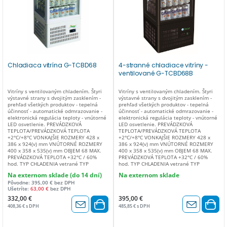
(kg) 81 ROZMERY BALENIA 1170 x 570 x
(kg) 84 ROZMERY BALENIA 1370 x 570 x
750 (v) mm
750 (v) mm
Chladiaca vitrína G-TCBD68
4-stranné chladiace vitríny -
ventilované G-TCBD68B
Vitríny s ventilovaným chladením. Štyri
Vitríny s ventilovaným chladením. Štyri
výstavné strany s dvojitým zasklením -
výstavné strany s dvojitým zasklením -
prehľad všetkých produktov - tepelná
prehľad všetkých produktov - tepelná
účinnosť - automatické odmrazovanie -
účinnosť - automatické odmrazovanie -
elektronická regulácia teploty - vnútorné
elektronická regulácia teploty - vnútorné
LED osvetlenie. PREVÁDZKOVÁ
LED osvetlenie. PREVÁDZKOVÁ
TEPLOTA/PREVÁDZKOVÁ TEPLOTA
TEPLOTA/PREVÁDZKOVÁ TEPLOTA
+2°C/+8°C VONKAJŠIE ROZMERY 428 x
+2°C/+8°C VONKAJŠIE ROZMERY 428 x
386 x 924(v) mm VNÚTORNÉ ROZMERY
386 x 924(v) mm VNÚTORNÉ ROZMERY
400 x 358 x 535(v) mm OBJEM 68 MAX.
400 x 358 x 535(v) mm OBJEM 68 MAX.
PREVÁDZKOVÁ TEPLOTA +32°C / 60%
PREVÁDZKOVÁ TEPLOTA +32°C / 60%
hod. TYP CHLADENIA vetrané TYP
hod. TYP CHLADENIA vetrané TYP
ODMRAZOVANIA mimo cyklu
ODMRAZOVANIA automatické TYP
Na externom sklade (do 14 dní)
Na externom sklade
odmrazovania TYP CHLADIACEHO PLYNU
CHLADIACEHO PLYNU R600a
Pôvodne: 395,00 € bez DPH
R600a PLYN (gr.) 45 ODPAROVANIE
ODPAROVANIE KONDENZOVANEJ VODY
Ušetríte:
63,00 €
bez DPH
KONDENZOVANEJ VODY automatické
automatické REGULÁCIA TEPLOTY
REGULÁCIA TEPLOTY elektronická
elektronická IZOLÁCIA (mm) dvojité sklo
332,00 €
395,00 €
IZOLÁCIA (mm) dvojité sklo SPOTREBA
SPOTREBA ENERGIE (W) 160 NAPÄTIE
408,36 € s DPH
485,85 € s DPH
ENERGIE (W) 160 NAPÄTIE 230V / 50Hz
220-240V / 50Hz KONŠTRUKČNÝ
KONŠTRUKČNÝ MATERIÁL lakovaný plech
MATERIÁL lakovaný plech + plast + sklo
+ plast + sklo ZMENA OTVÁRANIA DVERÍ
ZMENA OTVÁRANIA DVERÍ nie