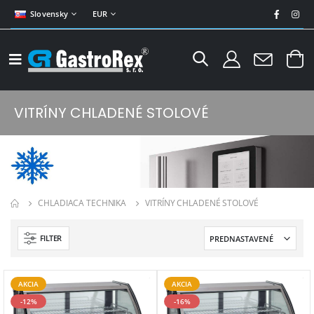
Slovensky
EUR
VITRÍNY CHLADENÉ STOLOVÉ
CHLADIACA TECHNIKA
VITRÍNY CHLADENÉ STOLOVÉ
FILTER
AKCIA
AKCIA
-12%
-16%