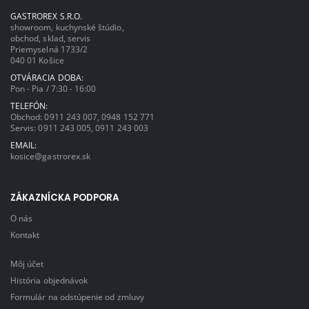
GASTROREX S.R.O.
showroom, kuchynské štúdio,
obchod, sklad, servis
Priemyselná 1733/2
040 01 Košice
OTVÁRACIA DOBA:
Pon - Pia / 7:30 - 16:00
TELEFÓN:
Obchod:
0911 243 007
,
0948 152 771
Servis:
0911 243 005
,
0911 243 003
EMAIL:
kosice@gastrorex.sk
ZÁKAZNÍCKA PODPORA
O nás
Kontakt
Môj účet
História objednávok
Formulár na odstúpenie od zmluvy