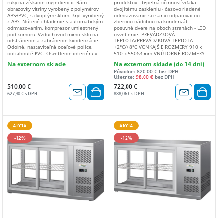
ruky na získanie ingrediencií. Rám
produktov - tepelná účinnosť vďaka
obrazovky vitríny vyrobený z polymérov
dvojitému zaskleniu - časovo riadené
ABS+PVC, s dvojitým sklom. Kryt vyrobený
odmrazovanie so samo-odparovacou
z ABS. Nútené chladenie s automatickým
zbernou nádobou na kondenzát -
odmrazovaním, kompresor umiestnený
posuvné dvere na oboch stranách - LED
pod komoru. Vzduchovod mimo sklo na
osvetlenie. PREVÁDZKOVÁ
odstránenie a zabránenie kondenzácie.
TEPLOTA/PREVÁDZKOVÁ TEPLOTA
Odolné, nastaviteľné oceľové police,
+2°C/+8°C VONKAJŠIE ROZMERY 910 x
potiahnuté PVC. Osvetlenie interiéru v
510 x 550(v) mm VNÚTORNÉ ROZMERY
strope. Digitálny displej, elektronický
565 x 420 x 460(v) mm OBJEM 110 MAX.
Na externom sklade
Na externom sklade (do 14 dní)
termostat. Klimatická trieda: 4 So 4
PREVÁDZKOVÁ TEPLOTA +28°C / 60%
Pôvodne: 820,00 € bez DPH
policami. Energetický štítok: C (A – G).
hod. TYP CHLADENIA vetrané TYP
Ušetríte:
98,00 €
bez DPH
Teplotný rozsah: 2 až 6 °C. Chladiace
ODMRAZOVANIA automatické TYP
médium: R600a.
CHLADIACEHO PLYNU R600a PLYN (gr.) 60
510,00 €
722,00 €
ODPAROVANIE KONDENZOVANEJ VODY
627,30 € s DPH
888,06 € s DPH
automatické REGULÁCIA TEPLOTY
elektronická IZOLÁCIA (mm) dvojité sklo
SPOTREBA ENERGIE (W) 180 NAPÄTIE
220-240V / 50Hz KONŠTRUKČNÝ
MATERIÁL nehrdzavejúca oceľ AISI 430 +
AKCIA
AKCIA
plast + sklo ZMENA OTVÁRANIA DVERÍ
posuvné dvere na oboch stranách
-12%
-12%
VNÚTORNÉ SVETLO led DODANÉ
PRÍSLUŠENSTVO 1 mriežka 390 x 552 mm
ČISTÁ HMOTNOSŤ (kg) 59 HRUBÁ
HMOTNOSŤ (kg) 70 ROZMERY BALENIA
970 x 570 x 750 (v) mm