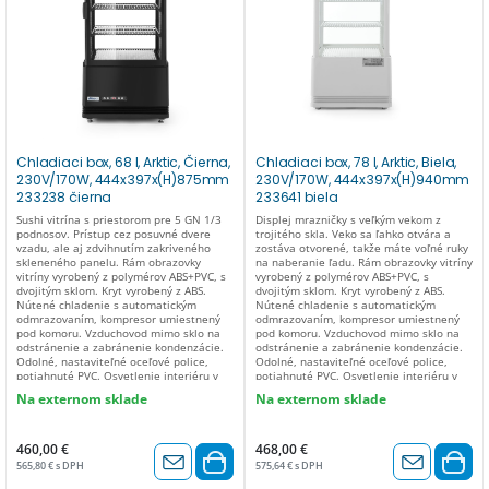
Chladiaci box, 68 l, Arktic, Čierna,
Chladiaci box, 78 l, Arktic, Biela,
230V/170W, 444x397x(H)875mm
230V/170W, 444x397x(H)940mm
233238 čierna
233641 biela
Sushi vitrína s priestorom pre 5 GN 1/3
Displej mrazničky s veľkým vekom z
podnosov. Prístup cez posuvné dvere
trojitého skla. Veko sa ľahko otvára a
vzadu, ale aj zdvihnutím zakriveného
zostáva otvorené, takže máte voľné ruky
skleneného panelu. Rám obrazovky
na naberanie ľadu. Rám obrazovky vitríny
vitríny vyrobený z polymérov ABS+PVC, s
vyrobený z polymérov ABS+PVC, s
dvojitým sklom. Kryt vyrobený z ABS.
dvojitým sklom. Kryt vyrobený z ABS.
Nútené chladenie s automatickým
Nútené chladenie s automatickým
odmrazovaním, kompresor umiestnený
odmrazovaním, kompresor umiestnený
pod komoru. Vzduchovod mimo sklo na
pod komoru. Vzduchovod mimo sklo na
odstránenie a zabránenie kondenzácie.
odstránenie a zabránenie kondenzácie.
Odolné, nastaviteľné oceľové police,
Odolné, nastaviteľné oceľové police,
potiahnuté PVC. Osvetlenie interiéru v
potiahnuté PVC. Osvetlenie interiéru v
strope. Digitálny displej, elektronický
strope. Digitálny displej, elektronický
Na externom sklade
Na externom sklade
termostat. Klimatická trieda: 4 S 3
termostat. Klimatická trieda: 4 S 3
policami. Energetický štítok: B (A – G).
policami. Energetický štítok: B (A – G).
Teplotný rozsah: 2 až 6 °C. Chladiace
Teplotný rozsah: 2 až 6 °C. Chladiace
médium: R600a.
médium: R600a.
460,00 €
468,00 €
565,80 € s DPH
575,64 € s DPH