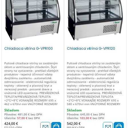
Chladiaca vitrína G-VPR100
Chladiaca vitrína G-VPR120
Pultové chladiace vitríny so zaobleným
Pultové chladiace vitríny so zaobleným
sklom a ventilovaným chladením. Štyri
sklom a ventilovaným chladením. Štyri
strany na vystavenie - prehľad všetkých
strany na vystavenie - prehľad všetkých
produktov - tepelná účinnosť vďaka
produktov - tepelná účinnosť vďaka
dvojitému zaskleniu - automatické
dvojitému zaskleniu - automatické
odmrazovanie - elektronická regulácia
odmrazovanie - elektronická regulácia
teploty - sklenený a plastový kryt a
teploty - sklenený a plastový kryt a
nerezový predok - posuvné dvere a
nerezový predok - posuvné dvere a
vnútorné LED osvetlenie. PREVÁDZKOVÁ
vnútorné LED osvetlenie. PREVÁDZKOVÁ
TEPLOTA/PREVÁDZKOVÁ TEPLOTA
TEPLOTA/PREVÁDZKOVÁ TEPLOTA
+2°C/+8°C VONKAJŠIE ROZMERY 695 x
+2°C/+8°C VONKAJŠIE ROZMERY 695 x
462 x 670(v) mm VNÚTORNÉ ROZMERY
580 x 670(v) mm VNÚTORNÉ ROZMERY
663 x 380 x 384(v) mm KAPACITA 100
663 x 498 x 384(v) mm OBJEM 120 MAX.
Skladom
Skladom
MAX. PREVÁDZKOVÁ TEPLOTA +28°C /
PREVÁDZKOVÁ TEPLOTA +28°C / 60%
Pôvodne: 481,00 € bez DPH
Pôvodne: 645,00 € bez DPH
60% hod. TYP CHLADENIA ventilované
hod. TYP CHLADENIA ventilované TYP
Ušetríte:
57,00 €
bez DPH
Ušetríte:
103,00 €
bez DPH
TYP ODMRAZOVANIA automatické TYP
ODMRAZOVANIA automatické TYP
CHLADIACEHO PLYNU R600a PLYN (gr.) 45
CHLADIACEHO PLYNU R600a PLYN (gr.) 60
424,00 €
542,00 €
ODPAROVANIE KONDENZOVANEJ VODY
ODPAROVANIE KONDENZOVANEJ VODY
521,52 € s DPH
666,66 € s DPH