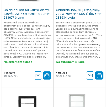
Chladiaci box, 58 l, Arktic, čierny,
Chladiaci box, 68 l, Arktic, biely,
230V/170W, 452x406x(H)830mm
230V/170W, 444x397x(H)875mm
233627 čierna
233634 biela
Priestranná chladiaca vitrína s
Sushi vitrína s priestorom pre 5 GN 1/3
priestorom pre 4 police. Ľahko prístupný
podnosov. Prístup cez posuvné dvere
cez posuvné dvere vpredu. Rám
vzadu, ale aj zdvihnutím zakriveného
obrazovky vitríny vyrobený z polymérov
skleneného panelu. Rám obrazovky
ABS+PVC, s dvojitým sklom. Kryt vyrobený
vitríny vyrobený z polymérov ABS+PVC, s
z ABS. Nútené chladenie s automatickým
dvojitým sklom. Kryt vyrobený z ABS.
odmrazovaním, kompresor umiestnený
Nútené chladenie s automatickým
pod komoru. Vzduchovod mimo sklo na
odmrazovaním, kompresor umiestnený
odstránenie a zabránenie kondenzácie.
pod komoru. Vzduchovod mimo sklo na
Odolné, nastaviteľné oceľové police,
odstránenie a zabránenie kondenzácie.
potiahnuté PVC. Osvetlenie interiéru v
Odolné, nastaviteľné oceľové police,
strope. Digitálny displej, elektronický
potiahnuté PVC. Osvetlenie interiéru v
termostat. Klimatická trieda: 4 S 2
strope. Digitálny displej, elektronický
Na externom sklade
Na externom sklade
policami. Energetický štítok: B (A – G).
termostat. Klimatická trieda: 4 S 3
Teplotný rozsah: 2 až 6 °C. Chladiace
policami. Energetický štítok: B (A – G).
médium: R600a.
Teplotný rozsah: 2 až 6 °C. Chladiace
médium: R600a.
448,00 €
460,00 €
551,04 € s DPH
565,80 € s DPH