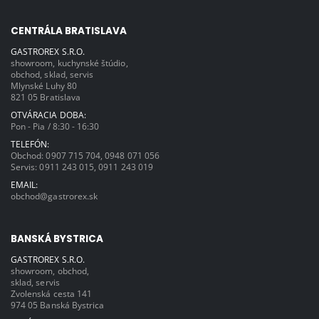
CENTRÁLA BRATISLAVA
GASTROREX S.R.O.
showroom, kuchynské štúdio,
obchod, sklad, servis
Mlynské Luhy 80
821 05 Bratislava
OTVÁRACIA DOBA:
Pon - Pia / 8:30 - 16:30
TELEFÓN:
Obchod:
0907 715 704
,
0948 071 056
Servis:
0911 243 015
,
0911 243 019
EMAIL:
obchod@gastrorex.sk
BANSKÁ BYSTRICA
GASTROREX S.R.O.
showroom, obchod,
sklad, servis
Zvolenská cesta 141
974 05 Banská Bystrica