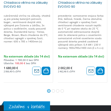
Chladiaca vitrína na zákusky
Chladiaca vitrína na zákusky
EVO EVO 60
EVO EVO 90
cukrárenská vitrína na zákusky, vhodná
prevedenie: samostatne stojaca farba:
aj pre predaj balených potravín,
žltá, béžová, hnedá, čierna obslužná,
baget., ventilovaná dvojité sklá,
chladiaci agregát v spodnej časti
výklopné pre čistenie a údržbu, 3x
ventilované chladenie rozsah teplôt:
polica s osvětlením, vzadu posuvné
do 0 °C pri teplote okolia do 25 °C
dvierka, štandardné barvy : Yelow,
automatické odmrazovanie dvojité
Beige, Brown, Black chladenie do 0°C,
sklá 3x sklenená polica s osvetlením
chladiaci agregát v spodnej časti,
samostatné vrchné osvetlenie vzadu
rozmer: 600 x 785 x 1400mm (v)
posuvné dvierka predné zaoblené
výklopné sklo príkon: 0,4 kW / 230 V
rozmery: 900x785x1400 mm (š x h x v)
Na externom sklade (do 14 dní)
Na externom sklade (do 14 dní)
Pôvodne: 1 780,00 € bez DPH
Ušetríte:
100,00 €
bez DPH
1 680,00 €
2 002,00 €
2 066,40 € s DPH
2 462,46 € s DPH
Zostaňme v kontakte