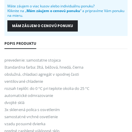
Máte záujem o viac kusov alebo individuálnu ponuku?
Kliknite na „
Mám záujem o cenovú ponuku
“ a pripravíme Vám ponuku
na mieru.
MÁM ZÁUJEM O CENOVÚ PONUKU
POPIS PRODUKTU
prevedenie: samostatne stojaca
štandardna farba: žltá, béžová, hnedá, čierna
obslužná, chladiaci agregát v spodnej časti
ventilované chladenie
rozsah teplôt: do 0 °C pri teplote okolia do 25 °C
automatické odmrazovanie
dvojité sklá
3x sklenená polica s osvetlením
samostatné vrchné osvetlenie
vzadu posuvné dvierka
predné zaoblené výklopné sklo