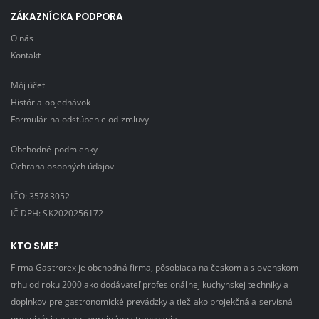
ZÁKAZNÍCKA PODPORA
O nás
Kontakt
Môj účet
História objednávok
Formulár na odstúpenie od zmluvy
Obchodné podmienky
Ochrana osobných údajov
IČO: 35783052
IČ DPH: SK2020256172
KTO SME?
Firma Gastrorex je obchodná firma, pôsobiaca na českom a slovenskom
trhu od roku 2000 ako dodávateľ profesionálnej kuchynskej techniky a
doplnkov pre gastronomické prevádzky a tiež ako projekčná a servisná
organizácia na poli verejného stravovania.