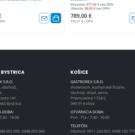
Pôvodne: 877,00 € bez DPH
Ušetríte:
88,00 €
bez DPH
€
789,00 €
 DPH
970,47 € s DPH
 BYSTRICA
KOŠICE
 S.R.O.
GASTROREX S.R.O.
 obchod,
showroom, kuchynské štúdio,
is
obchod, sklad, servis
cesta 141
Priemyselná 1733/2
ská Bystrica
040 01 Košice
A DOBA:
OTVÁRACIA DOBA:
7:30 - 16:00
Pon - Pia / 7:30 - 16:00
TELEFÓN:
948 603 069
,
0948 603 069
Obchod:
0911 243 007
,
0948 152 77