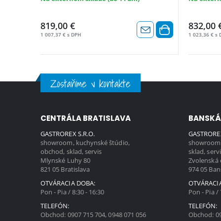
819,00 €
832,00 
1 007,37 € s DPH
1 023,36 € s
Zostaňme v kontakte
CENTRÁLA BRATISLAVA
BANSKÁ
GASTROREX S.R.O.
GASTROREX
showroom, kuchynské štúdio,
showroom,
obchod, sklad, servis
sklad, serv
Mlynské Luhy 80
Zvolenská 
821 05 Bratislava
974 05 Ban
OTVÁRACIA DOBA:
OTVÁRACI
Pon - Pia / 8:30 - 16:30
Pon - Pia / 
TELEFÓN:
TELEFÓN:
Obchod:
0907 715 704
,
0948 071 056
Obchod:
0