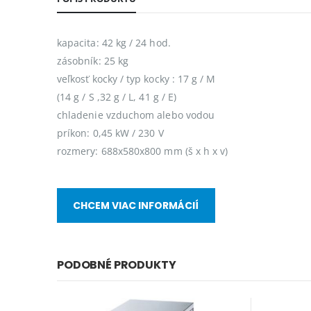
kapacita: 42 kg / 24 hod.
zásobník: 25 kg
veľkosť kocky / typ kocky : 17 g / M
(14 g / S ,32 g / L, 41 g / E)
chladenie vzduchom alebo vodou
príkon: 0,45 kW / 230 V
rozmery: 688x580x800 mm (š x h x v)
CHCEM VIAC INFORMÁCIÍ
PODOBNÉ PRODUKTY