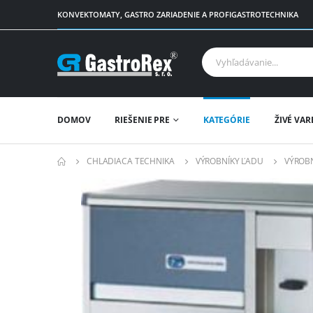
KONVEKTOMATY, GASTRO ZARIADENIE A PROFIGASTROTECHNIKA
DOMOV
RIEŠENIE PRE
KATEGÓRIE
ŽIVÉ VAR
CHLADIACA TECHNIKA
VÝROBNÍKY ĽADU
VÝROB