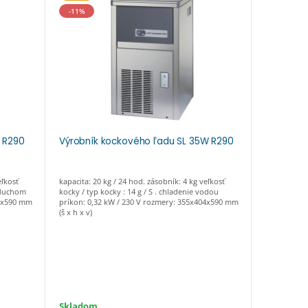
-11%
-16%
A R290
Výrobník kockového ľadu SL 35W R290
Výrobník
eľkosť
kapacita: 20 kg / 24 hod. zásobník: 4 kg veľkosť
kapacita: 25
vzduchom
kocky / typ kocky : 14 g / S . chladenie vodou
kocky / typ k
04x590 mm
príkon: 0,32 kW / 230 V rozmery: 355x404x590 mm
chladenie v
(š x h x v)
rozmery: 39
Skladom
Skladom