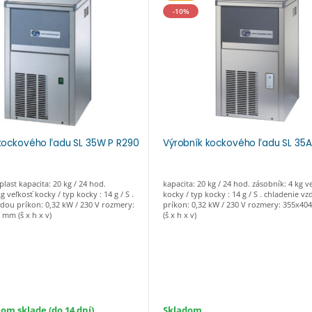
-10%
kockového ľadu SL 35W P R290
Výrobník kockového ľadu SL 35
last kapacita: 20 kg / 24 hod.
kapacita: 20 kg / 24 hod. zásobník: 4 kg v
g veľkosť kocky / typ kocky : 14 g / S .
kocky / typ kocky : 14 g / S . chladenie 
dou príkon: 0,32 kW / 230 V rozmery:
príkon: 0,32 kW / 230 V rozmery: 355x4
mm (š x h x v)
(š x h x v)
om sklade (do 14 dní)
Skladom