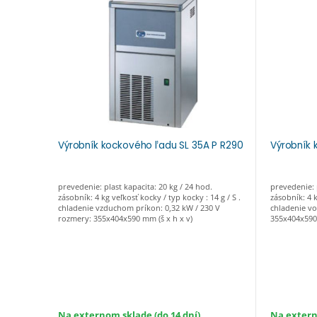
Výrobník kockového ľadu SL 35A P R290
Výrobník 
prevedenie: plast kapacita: 20 kg / 24 hod.
prevedenie: p
zásobník: 4 kg veľkosť kocky / typ kocky : 14 g / S .
zásobník: 4 k
chladenie vzduchom príkon: 0,32 kW / 230 V
chladenie vo
rozmery: 355x404x590 mm (š x h x v)
355x404x590 
Na externom sklade (do 14 dní)
Na extern