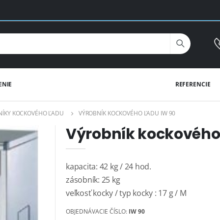
ENIE
REFERENCIE
NÍKY KOCKOVÉHO ĽADU
VÝROBNÍK KOCKOVÉHO ĽADU IW 90
Výrobník kockového
kapacita: 42 kg / 24 hod.
zásobník: 25 kg
veľkosť kocky / typ kocky : 17 g / M
OBJEDNÁVACIE ČÍSLO:
IW 90