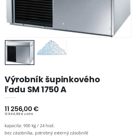
Výrobník šupinkového
ľadu SM 1750 A
11 256,00 €
13 844,88 € s DPH
kapacita: 900 kg / 24 hod.
bez zásobníka, potrebný externý zásobník!