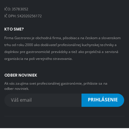
IČO: 35783052
IČ DPH: SK2020256172
KTO SME?
Firma Gastrorex je obchodná firma, pôsobiaca na českom a slovenskom
trhu od roku 2000 ako dodávateľ profesionálnej kuchynskej techniky a
doplnkov pre gastronomické prevádzky a tiež ako projekčná a servisná
organizácia na poli verejného stravovania.
ODBER NOVINIEK
Ak vás zaujíma svet profesionálnej gastronómie, prihláste sa na
odber noviniek.