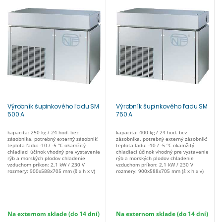
Výrobník šupinkového ľadu SM
Výrobník šupinkového ľadu SM
500 A
750 A
kapacita: 250 kg / 24 hod. bez
kapacita: 400 kg / 24 hod. bez
zásobníka, potrebný externý zásobník!
zásobníka, potrebný externý zásobník!
teplota ľadu: -10 / -5 °C okamžitý
teplota ľadu: -10 / -5 °C okamžitý
chladiaci účinok vhodný pre vystavenie
chladiaci účinok vhodný pre vystavenie
rýb a morských plodov chladenie
rýb a morských plodov chladenie
vzduchom príkon: 2,1 kW / 230 V
vzduchom príkon: 2,1 kW / 230 V
rozmery: 900x588x705 mm (š x h x v)
rozmery: 900x588x705 mm (š x h x v)
Na externom sklade (do 14 dní)
Na externom sklade (do 14 dní)