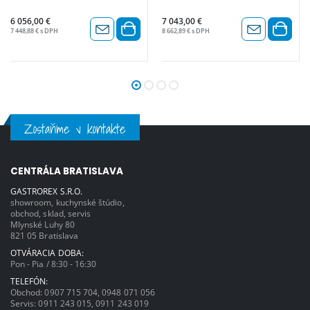
6 056,00 €
7 043,00 €
7 448,88 € s DPH
8 662,89 € s DPH
Zostaňme v kontakte
CENTRÁLA BRATISLAVA
GASTROREX S.R.O.
showroom, kuchynské štúdio,
obchod, sklad, servis
Mlynské Luhy 80
821 05 Bratislava
OTVÁRACIA DOBA:
Pon - Pia / 8:30 - 16:30
TELEFÓN:
Obchod:
0907 715 704
,
0948 071 056
Servis:
0911 243 015
,
0911 243 019