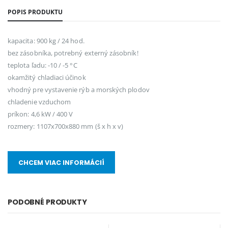
POPIS PRODUKTU
kapacita: 900 kg / 24 hod.
bez zásobníka, potrebný externý zásobník!
teplota ľadu: -10 / -5 °C
okamžitý chladiaci účinok
vhodný pre vystavenie rýb a morských plodov
chladenie vzduchom
príkon: 4,6 kW / 400 V
rozmery: 1107x700x880 mm (š x h x v)
CHCEM VIAC INFORMÁCIÍ
PODOBNÉ PRODUKTY