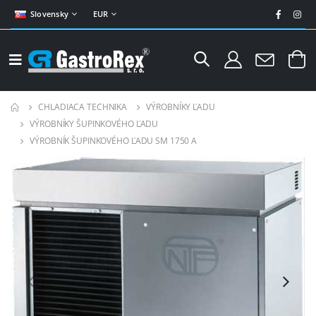
Slovensky
EUR
CHLADIACA TECHNIKA
VÝROBNÍKY ĽADU
VÝROBNÍKY ŠUPINKOVÉHO ĽADU
VÝROBNÍK ŠUPINKOVÉHO ĽADU SM 1750 A