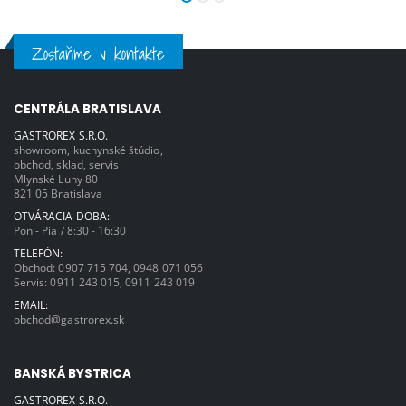
Zostaňme v kontakte
CENTRÁLA BRATISLAVA
GASTROREX S.R.O.
showroom, kuchynské štúdio,
obchod, sklad, servis
Mlynské Luhy 80
821 05 Bratislava
OTVÁRACIA DOBA:
Pon - Pia / 8:30 - 16:30
TELEFÓN:
Obchod:
0907 715 704
,
0948 071 056
Servis:
0911 243 015
,
0911 243 019
EMAIL:
obchod@gastrorex.sk
BANSKÁ BYSTRICA
GASTROREX S.R.O.