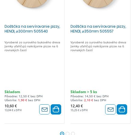
Doštička na servírovanie pizzy,
Doštička na servírovanie pizzy,
HENDI, ⌀300mm 505540
HENDI, ⌀350mm 505557
Vyrobené zo surového bukového dreva
Vyrobené zo surového bukového dreva
Jamky uľahčujú nakrájanie pizze na 6
Jamky uľahčujú nakrájanie pizze na 6
rovnakých častí
rovnakých častí
Skladom
Skladom > 5 ks
Pôvodne: 12,50 € bez DPH
Pôvodne: 14,50 € bez DPH
Ušetríte:
1,90 €
bez DPH
Ušetríte:
2,10 €
bez DPH
10,60 €
12,40 €
13,04 € s DPH
15,25 € s DPH