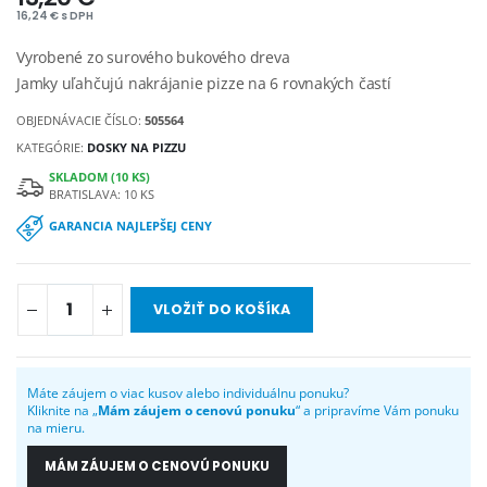
16,24 € s DPH
Vyrobené zo surového bukového dreva
Jamky uľahčujú nakrájanie pizze na 6 rovnakých častí
OBJEDNÁVACIE ČÍSLO:
505564
KATEGÓRIE:
DOSKY NA PIZZU
SKLADOM (10 KS)
BRATISLAVA: 10 KS
GARANCIA NAJLEPŠEJ CENY
VLOŽIŤ DO KOŠÍKA
Máte záujem o viac kusov alebo individuálnu ponuku?
Kliknite na „
Mám záujem o cenovú ponuku
“ a pripravíme Vám ponuku
na mieru.
MÁM ZÁUJEM O CENOVÚ PONUKU