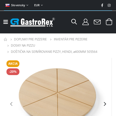
Slovensky
EUR
DOPLNKY PRE PIZZERIE
INVENTÁR PRE PIZZERIE
DOSKY NA PIZZU
DOŠTIČKA NA SERVÍROVANIE PIZZY, HENDI, ⌀400MM 505564
AKCIA
-20%