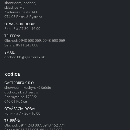
showroom, obchod,
sklad, servis
Zvolenská cesta 141
974 05 Banská Bystrica
OTVÁRACIA DOBA:
Pon - Pia / 7:30 - 16:00
TELEFÓN:
Obchod:
0948 603 069
,
0948 603 069
Servis:
0911 243 008
EMAIL:
obchod.bb@gastrorex.sk
KOŠICE
GASTROREX S.R.O.
showroom, kuchynské štúdio,
obchod, sklad, servis
Priemyselná 1733/2
040 01 Košice
OTVÁRACIA DOBA:
Pon - Pia / 7:30 - 16:00
TELEFÓN:
Obchod:
0911 243 007
,
0948 152 771
Servis:
0911 243 005
,
0911 243 003