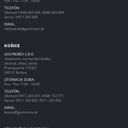
Pon - Pia / 7:30 - 16:00
TELEFÓN:
Obchod:
0948 603 069
,
0948 603 069
Servis:
0911 243 008
EMAIL:
obchod.bb@gastrorex.sk
KOŠICE
GASTROREX S.R.O.
showroom, kuchynské štúdio,
obchod, sklad, servis
Priemyselná 1733/2
040 01 Košice
OTVÁRACIA DOBA:
Pon - Pia / 7:30 - 16:00
TELEFÓN:
Obchod:
0911 243 007
,
0948 152 771
Servis:
0911 243 005
,
0911 243 003
EMAIL:
kosice@gastrorex.sk