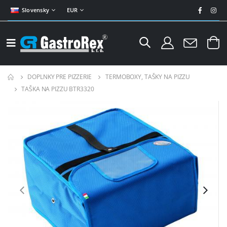
Slovensky
EUR
DOPLNKY PRE PIZZERIE
TERMOBOXY, TAŠKY NA PIZZU
TAŠKA NA PIZZU BTR3320