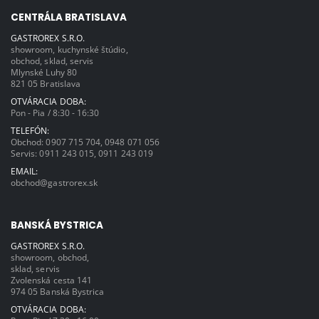
CENTRÁLA BRATISLAVA
GASTROREX S.R.O.
showroom, kuchynské štúdio,
obchod, sklad, servis
Mlynské Luhy 80
821 05 Bratislava
OTVÁRACIA DOBA:
Pon - Pia / 8:30 - 16:30
TELEFÓN:
Obchod:
0907 715 704
,
0948 071 056
Servis:
0911 243 015
,
0911 243 019
EMAIL:
obchod@gastrorex.sk
BANSKÁ BYSTRICA
GASTROREX S.R.O.
showroom, obchod,
sklad, servis
Zvolenská cesta 141
974 05 Banská Bystrica
OTVÁRACIA DOBA: