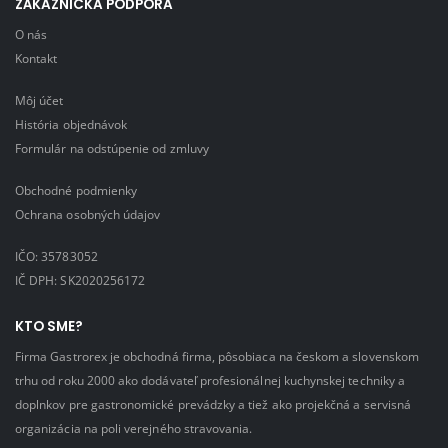
ZÁKAZNÍCKA PODPORA
O nás
Kontakt
Môj účet
História objednávok
Formulár na odstúpenie od zmluvy
Obchodné podmienky
Ochrana osobných údajov
IČO: 35783052
IČ DPH: SK2020256172
KTO SME?
Firma Gastrorex je obchodná firma, pôsobiaca na českom a slovenskom
trhu od roku 2000 ako dodávateľ profesionálnej kuchynskej techniky a
doplnkov pre gastronomické prevádzky a tiež ako projekčná a servisná
organizácia na poli verejného stravovania.