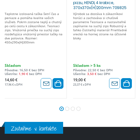
pizzu, HENDI, 4 krabice,
370x370x(H)200mm 709825
Teplotne izolovaná taška šetrí čas a
Výrobok sa dostáva k zákazníkovi
peniaze a pomáha kvalite vašich
horúci a zachováva si chuťové
služieb. Pokrm zostane teplý a chutný
parametre Tesniace a nastaviteľné
po celú cestu k zákazníkovi. Tesniaci
zapínanie na suchý zips Robustný a
zips. Vnútorná priečka na suchý zips
ľahko čistiteľný materiál Priehľadné
rozdeľujúca vnútorný priestor tašky na
vrecká na hornej strane na účtovné
dve polovice. Rozmer:
bloky
450x290x(H)300mm
Skladom
Skladom > 5 ks
Pôvodne: 16,50 € bez DPH
Pôvodne: 22,50 € bez DPH
Ušetríte:
1,90 €
bez DPH
Ušetríte:
3,50 €
bez DPH
14,60 €
19,00 €
17,96 € s DPH
23,37 € s DPH
Zostaňme v kontakte