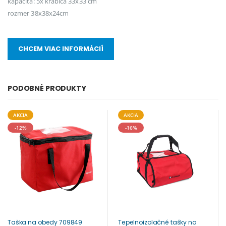
kapacita: 5x krabica 33x33 cm
rozmer 38x38x24cm
CHCEM VIAC INFORMÁCIÍ
PODOBNÉ PRODUKTY
AKCIA
AKCIA
-12%
-16%
Taška na obedy 709849
Tepelnoizolačné tašky na