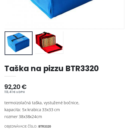
Taška na pizzu BTR3320
92,20 €
113,41 € s DPH
termoizolačná taška, vystužené bočnice,
kapacita: 5x krabica 33x33 cm
rozmer 38x38x24cm
OBJEDNÁVACIE ČÍSLO:
BTR3320