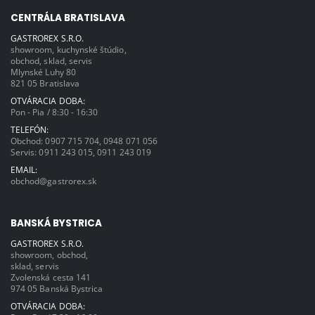
CENTRÁLA BRATISLAVA
GASTROREX S.R.O.
showroom, kuchynské štúdio,
obchod, sklad, servis
Mlynské Luhy 80
821 05 Bratislava
OTVÁRACIA DOBA:
Pon - Pia / 8:30 - 16:30
TELEFÓN:
Obchod:
0907 715 704
,
0948 071 056
Servis:
0911 243 015
,
0911 243 019
EMAIL:
obchod@gastrorex.sk
BANSKÁ BYSTRICA
GASTROREX S.R.O.
showroom, obchod,
sklad, servis
Zvolenská cesta 141
974 05 Banská Bystrica
OTVÁRACIA DOBA: