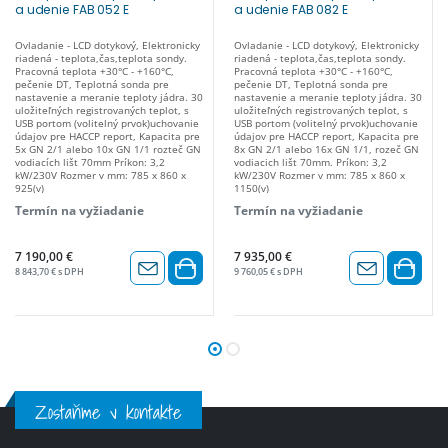
a udenie FAB 052 E
a udenie FAB 082 E
Ovladanie - LCD dotykový, Elektronicky
Ovladanie - LCD dotykový, Elektronicky
riadená - teplota,čas,teplota sondy.
riadená - teplota,čas,teplota sondy.
Pracovná teplota +30°C - +160°C,
Pracovná teplota +30°C - +160°C,
pečenie DT, Teplotná sonda pre
pečenie DT, Teplotná sonda pre
nastavenie a meranie teploty jádra. 30
nastavenie a meranie teploty jádra. 30
uložiteľných registrovaných teplot, s
uložiteľných registrovaných teplot, s
USB portom (volitelný prvok)uchovanie
USB portom (volitelný prvok)uchovanie
údajov pre HACCP report, Kapacita pre
údajov pre HACCP report, Kapacita pre
5x GN 2/1 alebo 10x GN 1/1 rozteč GN
8x GN 2/1 alebo 16x GN 1/1, rozeč GN
vodiacích lišt 70mm Príkon: 3,2
vodiacich lišt 70mm. Príkon: 3,2
kW/230V Rozmer v mm: 785 x 860 x
kW/230V Rozmer v mm: 785 x 860 x
925(v)
1150(v)
Termín na vyžiadanie
Termín na vyžiadanie
7 190,00 €
7 935,00 €
8 843,70 € s DPH
9 760,05 € s DPH
Zostaňme v kontakte