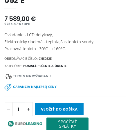
052 E
7 589,00 €
9 334,47 € s DPH
Ovladanie - LCD dotykový,
Elektronicky riadená - teplota,čas,teplota sondy.
Pracovná teplota +30°C - +160°C,
OBJEDNÁVACIE ČÍSLO:
CHS052E
KATEGÓRIE:
POMALÉ PEČENIE A ÚDENIE
TERMÍN NA VYŽIADANIE
GARANCIA NAJLEPŠEJ CENY
VLOŽIŤ DO KOŠÍKA