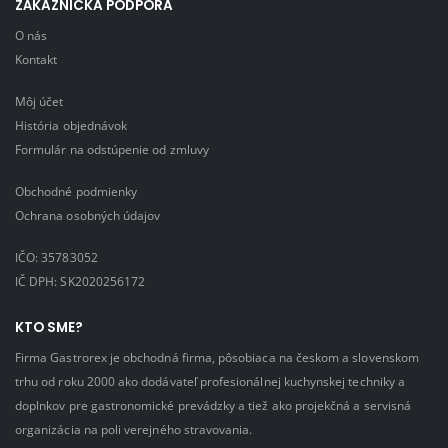
ZÁKAZNÍCKA PODPORA
O nás
Kontakt
Môj účet
História objednávok
Formulár na odstúpenie od zmluvy
Obchodné podmienky
Ochrana osobných údajov
IČO: 35783052
IČ DPH: SK2020256172
KTO SME?
Firma Gastrorex je obchodná firma, pôsobiaca na českom a slovenskom
trhu od roku 2000 ako dodávateľ profesionálnej kuchynskej techniky a
doplnkov pre gastronomické prevádzky a tiež ako projekčná a servisná
organizácia na poli verejného stravovania.