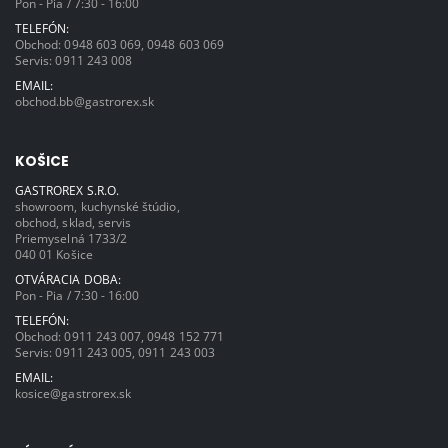
Pon - Pia / 7:30 - 16:00
TELEFÓN:
Obchod:
0948 603 069
,
0948 603 069
Servis:
0911 243 008
EMAIL:
obchod.bb@gastrorex.sk
KOŠICE
GASTROREX S.R.O.
showroom, kuchynské štúdio,
obchod, sklad, servis
Priemyselná 1733/2
040 01 Košice
OTVÁRACIA DOBA:
Pon - Pia / 7:30 - 16:00
TELEFÓN:
Obchod:
0911 243 007
,
0948 152 771
Servis:
0911 243 005
,
0911 243 003
EMAIL:
kosice@gastrorex.sk