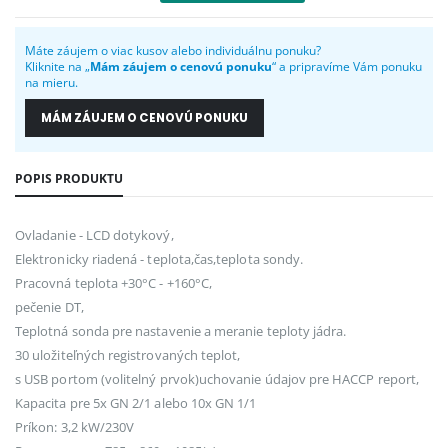
Máte záujem o viac kusov alebo individuálnu ponuku?
Kliknite na „
Mám záujem o cenovú ponuku
“ a pripravíme Vám ponuku
na mieru.
MÁM ZÁUJEM O CENOVÚ PONUKU
POPIS PRODUKTU
Ovladanie - LCD dotykový,
Elektronicky riadená - teplota,čas,teplota sondy.
Pracovná teplota +30°C - +160°C,
pečenie DT,
Teplotná sonda pre nastavenie a meranie teploty jádra.
30 uložiteľných registrovaných teplot,
s USB portom (volitelný prvok)uchovanie údajov pre HACCP report,
Kapacita pre 5x GN 2/1 alebo 10x GN 1/1
Príkon: 3,2 kW/230V