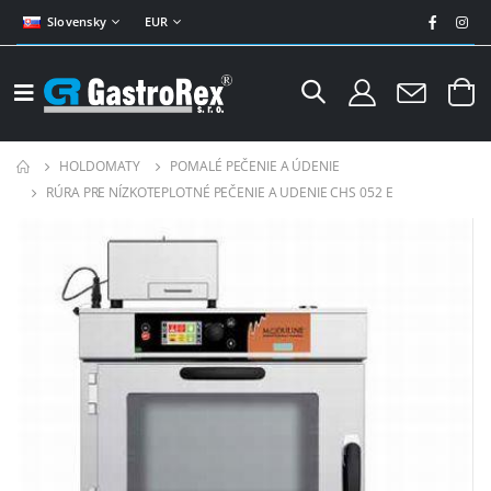
Slovensky
EUR
HOLDOMATY
POMALÉ PEČENIE A ÚDENIE
RÚRA PRE NÍZKOTEPLOTNÉ PEČENIE A UDENIE CHS 052 E