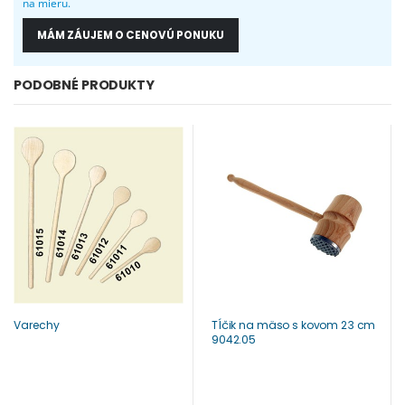
na mieru.
MÁM ZÁUJEM O CENOVÚ PONUKU
PODOBNÉ PRODUKTY
Varechy
Tĺčik na mäso s kovom 23 cm
9042.05