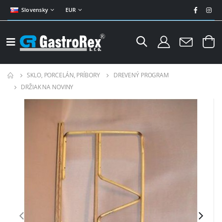
Slovensky
EUR
SKLO, PORCELÁN, PRÍBORY
DREVENÝ PROGRAM
DRŽIAK NA NOVINY