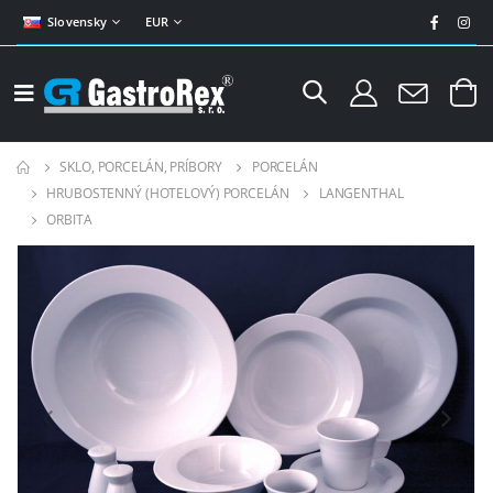
Slovensky
EUR
SKLO, PORCELÁN, PRÍBORY
PORCELÁN
HRUBOSTENNÝ (HOTELOVÝ) PORCELÁN
LANGENTHAL
ORBITA