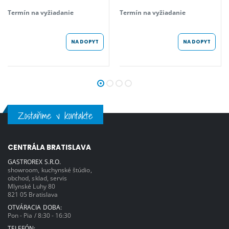
Termín na vyžiadanie
Termín na vyžiadanie
NA DOPYT
NA DOPYT
Zostaňme v kontakte
CENTRÁLA BRATISLAVA
GASTROREX S.R.O.
showroom, kuchynské štúdio,
obchod, sklad, servis
Mlynské Luhy 80
821 05 Bratislava
OTVÁRACIA DOBA:
Pon - Pia / 8:30 - 16:30
TELEFÓN: