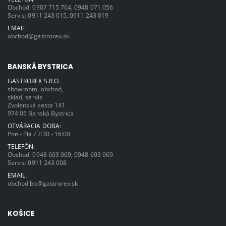
Obchod:
0907 715 704
,
0948 071 056
Servis:
0911 243 015
,
0911 243 019
EMAIL:
obchod@gastrorex.sk
BANSKÁ BYSTRICA
GASTROREX S.R.O.
showroom, obchod,
sklad, servis
Zvolenská cesta 141
974 05 Banská Bystrica
OTVÁRACIA DOBA:
Pon - Pia / 7:30 - 16:00
TELEFÓN:
Obchod:
0948 603 069
,
0948 603 069
Servis:
0911 243 008
EMAIL:
obchod.bb@gastrorex.sk
KOŠICE