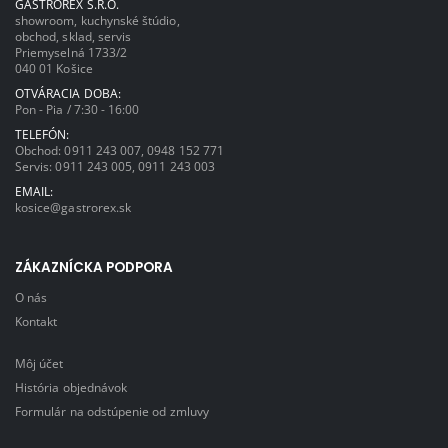
GASTROREX S.R.O.
showroom, kuchynské štúdio,
obchod, sklad, servis
Priemyselná 1733/2
040 01 Košice
OTVÁRACIA DOBA:
Pon - Pia / 7:30 - 16:00
TELEFÓN:
Obchod:
0911 243 007
,
0948 152 771
Servis:
0911 243 005
,
0911 243 003
EMAIL:
kosice@gastrorex.sk
ZÁKAZNÍCKA PODPORA
O nás
Kontakt
Môj účet
História objednávok
Formulár na odstúpenie od zmluvy