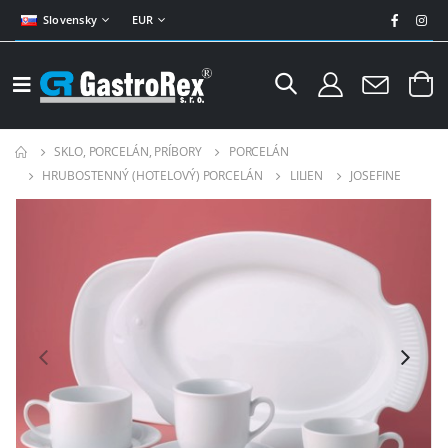
Slovensky
EUR
SKLO, PORCELÁN, PRÍBORY
PORCELÁN
HRUBOSTENNÝ (HOTELOVÝ) PORCELÁN
LILIEN
JOSEFINE