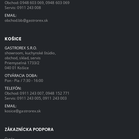
Obchod:
0948 603 069
,
0948 603 069
Servis:
0911 243 008
EMAIL:
obchod.bb@gastrorex.sk
KOŠICE
GASTROREX S.R.O.
showroom, kuchynské štúdio,
obchod, sklad, servis
Priemyselná 1733/2
040 01 Košice
OTVÁRACIA DOBA:
Pon - Pia / 7:30 - 16:00
TELEFÓN:
Obchod:
0911 243 007
,
0948 152 771
Servis:
0911 243 005
,
0911 243 003
EMAIL:
kosice@gastrorex.sk
ZÁKAZNÍCKA PODPORA
O nás