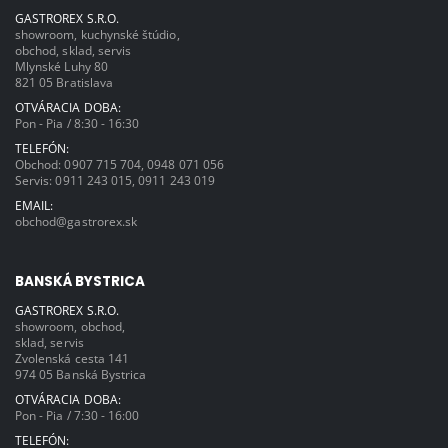
GASTROREX S.R.O.
showroom, kuchynské štúdio,
obchod, sklad, servis
Mlynské Luhy 80
821 05 Bratislava
OTVÁRACIA DOBA:
Pon - Pia / 8:30 - 16:30
TELEFÓN:
Obchod:
0907 715 704
,
0948 071 056
Servis:
0911 243 015
,
0911 243 019
EMAIL:
obchod@gastrorex.sk
BANSKÁ BYSTRICA
GASTROREX S.R.O.
showroom, obchod,
sklad, servis
Zvolenská cesta 141
974 05 Banská Bystrica
OTVÁRACIA DOBA:
Pon - Pia / 7:30 - 16:00
TELEFÓN: