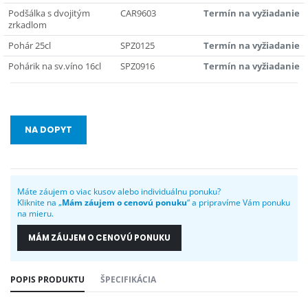
Podšálka s dvojitým
CAR9603
Termín na vyžiadanie
zrkadlom
Pohár 25cl
SPZ0125
Termín na vyžiadanie
Pohárik na sv.víno 16cl
SPZ0916
Termín na vyžiadanie
NA DOPYT
Máte záujem o viac kusov alebo individuálnu ponuku?
Kliknite na „
Mám záujem o cenovú ponuku
“ a pripravíme Vám ponuku
na mieru.
MÁM ZÁUJEM O CENOVÚ PONUKU
POPIS PRODUKTU
ŠPECIFIKÁCIA