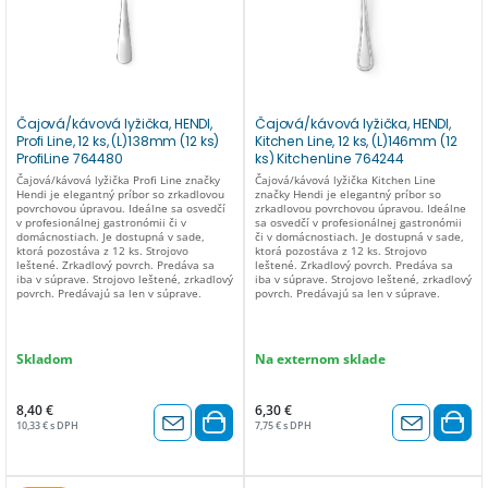
Čajová/kávová lyžička, HENDI,
Čajová/kávová lyžička, HENDI,
Profi Line, 12 ks, (L)138mm (12 ks)
Kitchen Line, 12 ks, (L)146mm (12
ProfiLine 764480
ks) KitchenLine 764244
Čajová/kávová lyžička Profi Line značky
Čajová/kávová lyžička Kitchen Line
Hendi je elegantný príbor so zrkadlovou
značky Hendi je elegantný príbor so
povrchovou úpravou. Ideálne sa osvedčí
zrkadlovou povrchovou úpravou. Ideálne
v profesionálnej gastronómii či v
sa osvedčí v profesionálnej gastronómii
domácnostiach. Je dostupná v sade,
či v domácnostiach. Je dostupná v sade,
ktorá pozostáva z 12 ks. Strojovo
ktorá pozostáva z 12 ks. Strojovo
leštené. Zrkadlový povrch. Predáva sa
leštené. Zrkadlový povrch. Predáva sa
iba v súprave. Strojovo leštené, zrkadlový
iba v súprave. Strojovo leštené, zrkadlový
povrch. Predávajú sa len v súprave.
povrch. Predávajú sa len v súprave.
Skladom
Na externom sklade
8,40 €
6,30 €
10,33 € s DPH
7,75 € s DPH