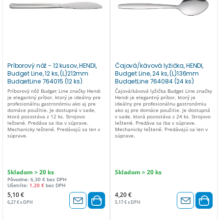
Príborový nôž - 12 kusov, HENDI,
Čajová/kávová lyžička, HENDI,
Budget Line, 12 ks, (L)212mm
Budget Line, 24 ks, (L)136mm
BudgetLine 764015 (12 ks)
BudgetLine 764084 (24 ks)
Príborový nôž Budget Line značky Hendi
Čajová/kávová lyžička Budget Line značky
je elegantný príbor, ktorý je ideálny pre
Hendi je elegantný príbor, ktorý je
profesionálnu gastronómiu ako aj pre
ideálny pre profesionálnu gastronómiu
domáce použitie. Je dostupná v sade,
ako aj pre domáce použitie. Je dostupná
ktorá pozostáva z 12 ks. Strojovo
v sade, ktorá pozostáva z 24 ks. Strojovo
leštené. Predáva sa iba v súprave.
leštené. Predáva sa iba v súprave.
Mechanicky leštené. Predávajú sa len v
Mechanicky leštené. Predávajú sa len v
súprave.
súprave.
Skladom > 20 ks
Skladom > 20 ks
Pôvodne: 6,30 € bez DPH
Ušetríte:
1,20 €
bez DPH
5,10 €
4,20 €
6,27 € s DPH
5,17 € s DPH