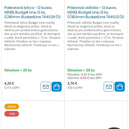
Polievková lyžica - 12 kusov,
Príborová vidlička - 12 kusov,
HENDI, Budget Line, 12 ks,
HENDI, Budget Line, 12 ks,
(L)181mm BudgetLine 764039 (12
(L)183mm BudgetLine 764022 (12
ks)
ks)
Polievková lyžica Budget Line značky
Príborová vidlička Budget Line značky
Hendi je elegantný príbor, ktorý je
Hendi je elegantný príbor, ktorý je
ideálny pre profesionálnu gastronómiu
ideálny pre profesionálnu gastronómiu
ako aj pre domáce použitie. Je dostupná
ako aj pre domáce použitie. Je dostupná
v sade, ktorá pozostáva z 12 ks. Strojovo
v sade, ktorá pozostáva z 12 ks. Strojovo
leštené. Predáva sa iba v súprave.
leštené. Predáva sa iba v súprave.
Mechanicky leštené. Predávajú sa len v
Mechanicky leštené. Predávajú sa len v
súprave.
súprave.
Skladom > 20 ks
Skladom > 20 ks
Pôvodne: 4,20 € bez DPH
Ušetríte:
0,50 €
bez DPH
4,20 €
3,70 €
5,17 € s DPH
4,55 € s DPH
AKCIA
-19%