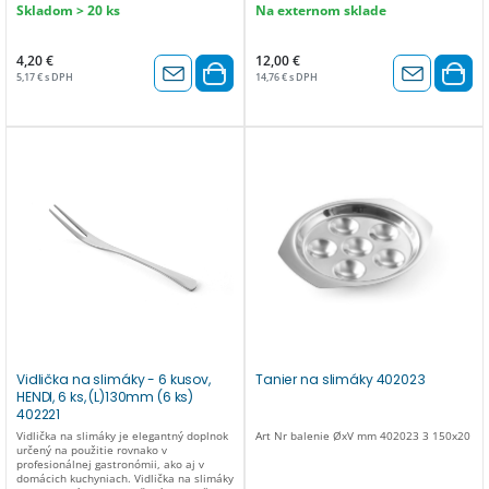
Skladom > 20 ks
Na externom sklade
4,20 €
12,00 €
5,17 € s DPH
14,76 € s DPH
Vidlička na slimáky - 6 kusov,
Tanier na slimáky 402023
HENDI, 6 ks, (L)130mm (6 ks)
402221
Vidlička na slimáky je elegantný doplnok
Art Nr balenie ØxV mm 402023 3 150x20
určený na použitie rovnako v
profesionálnej gastronómii, ako aj v
domácich kuchyniach. Vidlička na slimáky