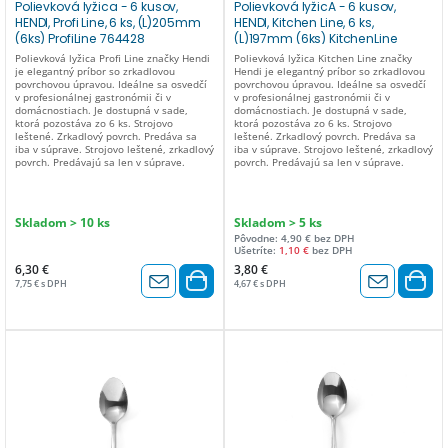
Polievková lyžica - 6 kusov,
Polievková lyžicA - 6 kusov,
HENDI, Profi Line, 6 ks, (L)205mm
HENDI, Kitchen Line, 6 ks,
(6ks) ProfiLine 764428
(L)197mm (6ks) KitchenLine
764220
Polievková lyžica Profi Line značky Hendi
Polievková lyžica Kitchen Line značky
je elegantný príbor so zrkadlovou
Hendi je elegantný príbor so zrkadlovou
povrchovou úpravou. Ideálne sa osvedčí
povrchovou úpravou. Ideálne sa osvedčí
v profesionálnej gastronómii či v
v profesionálnej gastronómii či v
domácnostiach. Je dostupná v sade,
domácnostiach. Je dostupná v sade,
ktorá pozostáva zo 6 ks. Strojovo
ktorá pozostáva zo 6 ks. Strojovo
leštené. Zrkadlový povrch. Predáva sa
leštené. Zrkadlový povrch. Predáva sa
iba v súprave. Strojovo leštené, zrkadlový
iba v súprave. Strojovo leštené, zrkadlový
povrch. Predávajú sa len v súprave.
povrch. Predávajú sa len v súprave.
Skladom > 10 ks
Skladom > 5 ks
Pôvodne: 4,90 € bez DPH
Ušetríte:
1,10 €
bez DPH
6,30 €
3,80 €
7,75 € s DPH
4,67 € s DPH