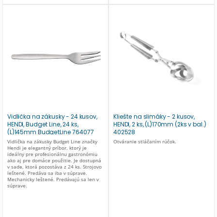
Vidlička na zákusky - 24 kusov,
Kliešte na slimáky - 2 kusov,
HENDI, Budget Line, 24 ks,
HENDI, 2 ks, (L)170mm (2ks v bal.)
(L)145mm BudgetLine 764077
402528
(24 ks)
Vidlička na zákusky Budget Line značky
Otváranie stláčaním rúčok.
Hendi je elegantný príbor, ktorý je
ideálny pre profesionálnu gastronómiu
ako aj pre domáce použitie. Je dostupná
v sade, ktorá pozostáva z 24 ks. Strojovo
leštené. Predáva sa iba v súprave.
Mechanicky leštené. Predávajú sa len v
súprave.