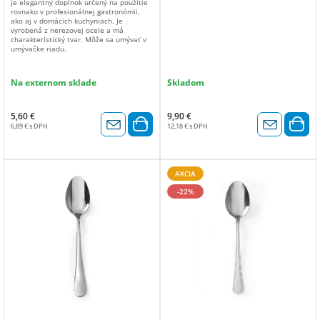
je elegantný doplnok určený na použitie
rovnako v profesionálnej gastronómii,
ako aj v domácich kuchyniach. Je
vyrobená z nerezovej ocele a má
charakteristický tvar. Môže sa umývať v
umývačke riadu.
Na externom sklade
Skladom
5,60 €
9,90 €
6,89 € s DPH
12,18 € s DPH
AKCIA
-22%