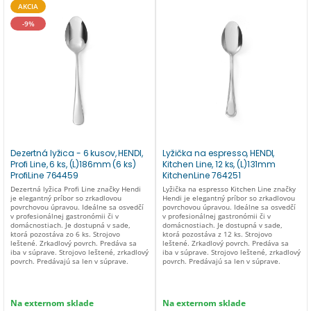
AKCIA
-9%
Dezertná lyžica - 6 kusov, HENDI,
Lyžička na espresso, HENDI,
Profi Line, 6 ks, (L)186mm (6 ks)
Kitchen Line, 12 ks, (L)131mm
ProfiLine 764459
KitchenLine 764251
Dezertná lyžica Profi Line značky Hendi
Lyžička na espresso Kitchen Line značky
je elegantný príbor so zrkadlovou
Hendi je elegantný príbor so zrkadlovou
povrchovou úpravou. Ideálne sa osvedčí
povrchovou úpravou. Ideálne sa osvedčí
v profesionálnej gastronómii či v
v profesionálnej gastronómii či v
domácnostiach. Je dostupná v sade,
domácnostiach. Je dostupná v sade,
ktorá pozostáva zo 6 ks. Strojovo
ktorá pozostáva z 12 ks. Strojovo
leštené. Zrkadlový povrch. Predáva sa
leštené. Zrkadlový povrch. Predáva sa
iba v súprave. Strojovo leštené, zrkadlový
iba v súprave. Strojovo leštené, zrkadlový
povrch. Predávajú sa len v súprave.
povrch. Predávajú sa len v súprave.
Na externom sklade
Na externom sklade