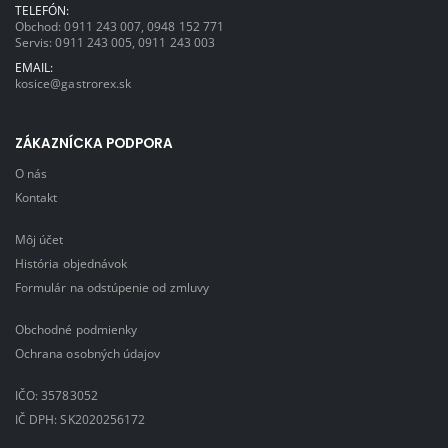
TELEFÓN:
Obchod:
0911 243 007
,
0948 152 771
Servis:
0911 243 005
,
0911 243 003
EMAIL:
kosice@gastrorex.sk
ZÁKAZNÍCKA PODPORA
O nás
Kontakt
Môj účet
História objednávok
Formulár na odstúpenie od zmluvy
Obchodné podmienky
Ochrana osobných údajov
IČO: 35783052
IČ DPH: SK2020256172