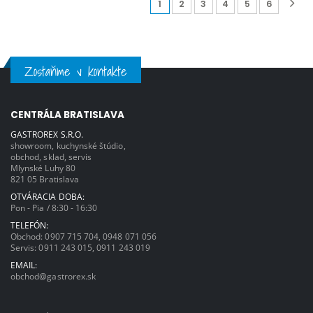
1
2
3
4
5
6
Zostaňme v kontakte
CENTRÁLA BRATISLAVA
GASTROREX S.R.O.
showroom, kuchynské štúdio,
obchod, sklad, servis
Mlynské Luhy 80
821 05 Bratislava
OTVÁRACIA DOBA:
Pon - Pia / 8:30 - 16:30
TELEFÓN:
Obchod:
0907 715 704
,
0948 071 056
Servis:
0911 243 015
,
0911 243 019
EMAIL:
obchod@gastrorex.sk