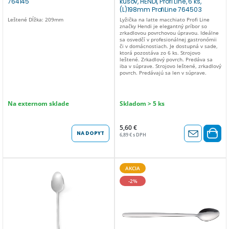
764145
kusov, HENDI, Profi Line, 6 ks,
(L)198mm ProfiLine 764503
Leštené Dĺžka: 209mm
Lyžička na latte macchiato Profi Line
značky Hendi je elegantný príbor so
zrkadlovou povrchovou úpravou. Ideálne
sa osvedčí v profesionálnej gastronómii
či v domácnostiach. Je dostupná v sade,
ktorá pozostáva zo 6 ks. Strojovo
leštené. Zrkadlový povrch. Predáva sa
iba v súprave. Strojovo leštené, zrkadlový
povrch. Predávajú sa len v súprave.
Na externom sklade
Skladom > 5 ks
5,60 €
NA DOPYT
6,89 € s DPH
AKCIA
-2%