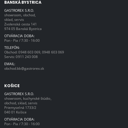
BANSKÁ BYSTRICA
GASTROREX S.R.O.
showroom, obchod,
sklad, servis
Zvolenská cesta 141
974 05 Banská Bystrica
OTVÁRACIA DOBA:
Pon - Pia / 7:30 - 16:00
TELEFÓN:
Obchod:
0948 603 069
,
0948 603 069
Servis:
0911 243 008
EMAIL:
obchod.bb@gastrorex.sk
KOŠICE
GASTROREX S.R.O.
showroom, kuchynské štúdio,
obchod, sklad, servis
Priemyselná 1733/2
040 01 Košice
OTVÁRACIA DOBA:
Pon - Pia / 7:30 - 16:00