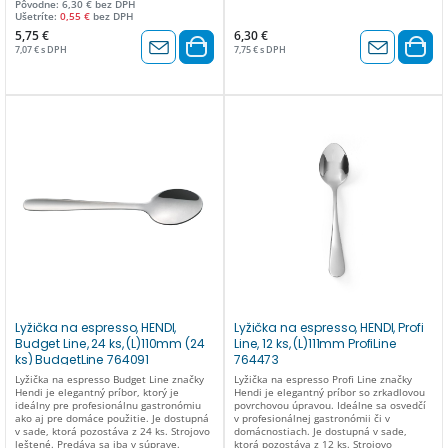
Pôvodne: 6,30 € bez DPH
Ušetríte:
0,55 €
bez DPH
5,75 €
6,30 €
7,07 € s DPH
7,75 € s DPH
Lyžička na espresso, HENDI,
Lyžička na espresso, HENDI, Profi
Budget Line, 24 ks, (L)110mm (24
Line, 12 ks, (L)111mm ProfiLine
ks) BudgetLine 764091
764473
Lyžička na espresso Budget Line značky
Lyžička na espresso Profi Line značky
Hendi je elegantný príbor, ktorý je
Hendi je elegantný príbor so zrkadlovou
ideálny pre profesionálnu gastronómiu
povrchovou úpravou. Ideálne sa osvedčí
ako aj pre domáce použitie. Je dostupná
v profesionálnej gastronómii či v
v sade, ktorá pozostáva z 24 ks. Strojovo
domácnostiach. Je dostupná v sade,
leštené. Predáva sa iba v súprave.
ktorá pozostáva z 12 ks. Strojovo