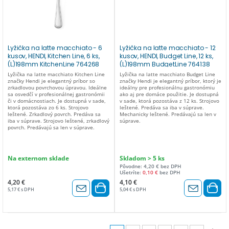
Lyžička na latte macchiato - 6
Lyžička na latte macchiato - 12
kusov, HENDI, Kitchen Line, 6 ks,
kusov, HENDI, Budget Line, 12 ks,
(L)198mm KitchenLine 764268
(L)198mm BudgetLine 764138
Lyžička na latte macchiato Kitchen Line
Lyžička na latte macchiato Budget Line
značky Hendi je elegantný príbor so
značky Hendi je elegantný príbor, ktorý je
zrkadlovou povrchovou úpravou. Ideálne
ideálny pre profesionálnu gastronómiu
sa osvedčí v profesionálnej gastronómii
ako aj pre domáce použitie. Je dostupná
či v domácnostiach. Je dostupná v sade,
v sade, ktorá pozostáva z 12 ks. Strojovo
ktorá pozostáva zo 6 ks. Strojovo
leštené. Predáva sa iba v súprave.
leštené. Zrkadlový povrch. Predáva sa
Mechanicky leštené. Predávajú sa len v
iba v súprave. Strojovo leštené, zrkadlový
súprave.
povrch. Predávajú sa len v súprave.
Na externom sklade
Skladom > 5 ks
Pôvodne: 4,20 € bez DPH
Ušetríte:
0,10 €
bez DPH
4,20 €
4,10 €
5,17 € s DPH
5,04 € s DPH