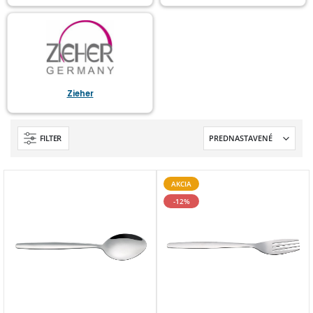
Zieher
FILTER
AKCIA
-12%