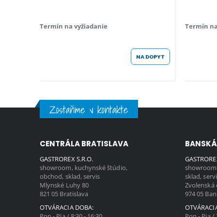
Termín na vyžiadanie
Termín na
NA DOPYT
Zostaňme v kontakte
CENTRÁLA BRATISLAVA
BANSKÁ
GASTROREX S.R.O.
GASTROREX
showroom, kuchynské štúdio,
showroom,
obchod, sklad, servis
sklad, serv
Mlynské Luhy 80
Zvolenská 
821 05 Bratislava
974 05 Ban
OTVÁRACIA DOBA:
OTVÁRACI
Pon - Pia / 8:30 - 16:30
Pon - Pia / 