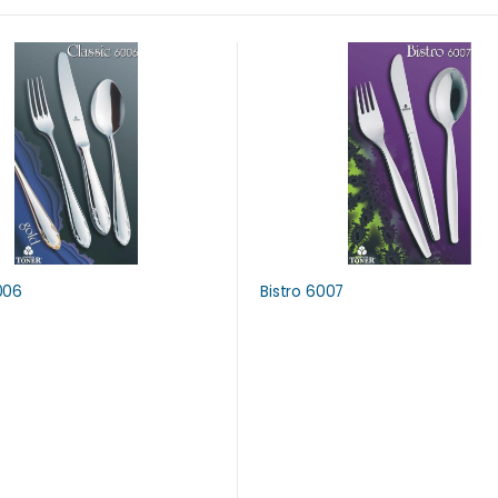
006
Bistro 6007