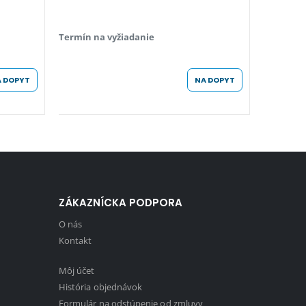
Termín na vyžiadanie
Termín n
 DOPYT
NA DOPYT
ZÁKAZNÍCKA PODPORA
O nás
Kontakt
Môj účet
História objednávok
Formulár na odstúpenie od zmluvy