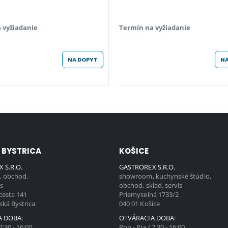
 vyžiadanie
Termín na vyžiadanie
NA DOPYT
NA
 BYSTRICA
KOŠICE
 S.R.O.
GASTROREX S.R.O.
 obchod,
showroom, kuchynské štúdio,
is
obchod, sklad, servis
cesta 141
Priemyselná 1733/2
ská Bystrica
040 01 Košice
A DOBA:
OTVÁRACIA DOBA:
7:30 - 16:00
Pon - Pia / 7:30 - 16:00