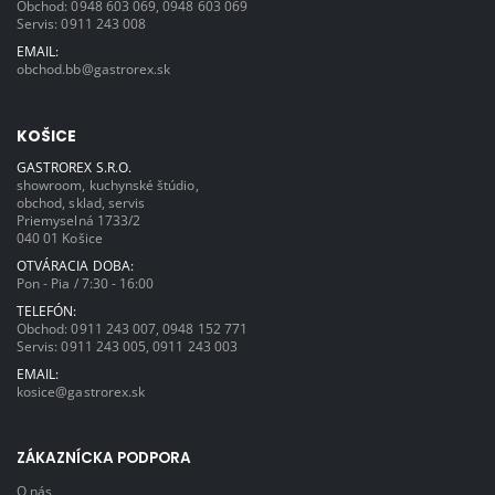
Obchod:
0948 603 069
,
0948 603 069
Servis:
0911 243 008
EMAIL:
obchod.bb@gastrorex.sk
KOŠICE
GASTROREX S.R.O.
showroom, kuchynské štúdio,
obchod, sklad, servis
Priemyselná 1733/2
040 01 Košice
OTVÁRACIA DOBA:
Pon - Pia / 7:30 - 16:00
TELEFÓN:
Obchod:
0911 243 007
,
0948 152 771
Servis:
0911 243 005
,
0911 243 003
EMAIL:
kosice@gastrorex.sk
ZÁKAZNÍCKA PODPORA
O nás