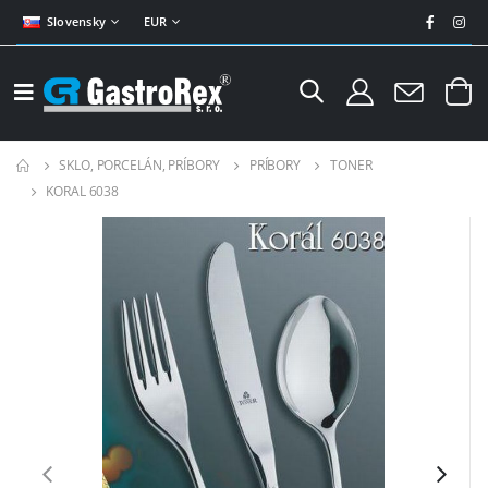
Slovensky
EUR
SKLO, PORCELÁN, PRÍBORY
PRÍBORY
TONER
KORAL 6038