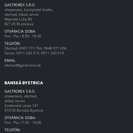
GASTROREX S.R.O.
showroom, kuchynské štúdio,
obchod, sklad, servis
Mlynské Luhy 80
821 05 Bratislava
OTVÁRACIA DOBA:
Pon - Pia / 8:30 - 16:30
TELEFÓN:
Obchod:
0907 715 704
,
0948 071 056
Servis:
0911 243 015
,
0911 243 019
EMAIL:
obchod@gastrorex.sk
BANSKÁ BYSTRICA
GASTROREX S.R.O.
showroom, obchod,
sklad, servis
Zvolenská cesta 141
974 05 Banská Bystrica
OTVÁRACIA DOBA:
Pon - Pia / 7:30 - 16:00
TELEFÓN: